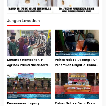
Jangan Lewatkan
Semarak Ramadhan, PT
Polres Nabire Datangi TKP
Agrinas Palma Nusantara
Penemuan Mayat di Rumah
dan PT Citra Mutiara Bumi
Kos Jalan Surabaya
Riau Salurkan Santunan
Anak Yatim dan Lansia
Penanaman Jagung
Polres Nabire Gelar Press