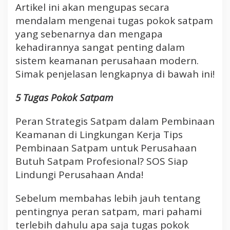
Artikel ini akan mengupas secara
a
mendalam mengenai tugas pokok satpam
j
i
yang sebenarnya dan mengapa
b
kehadirannya sangat penting dalam
a
sistem keamanan perusahaan modern.
n
Simak penjelasan lengkapnya di bawah ini!
n
y
5 Tugas Pokok Satpam
a
Peran Strategis Satpam dalam Pembinaan
Keamanan di Lingkungan Kerja Tips
Pembinaan Satpam untuk Perusahaan
Butuh Satpam Profesional? SOS Siap
Lindungi Perusahaan Anda!
Sebelum membahas lebih jauh tentang
pentingnya peran satpam, mari pahami
terlebih dahulu apa saja tugas pokok