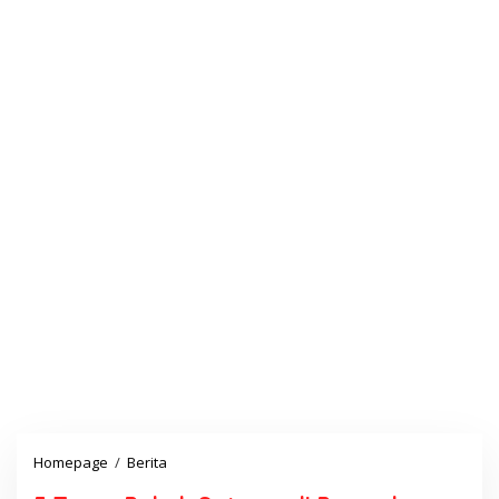
Homepage
/
Berita
5
T