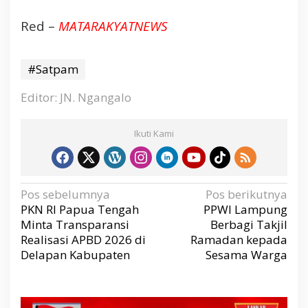
Red –
MATARAKYATNEWS
#Satpam
Editor: JN. Ngangalo
Ikuti Kami
N
Pos sebelumnya
Pos berikutnya
a
v
PKN RI Papua Tengah
PPWI Lampung
i
g
Minta Transparansi
Berbagi Takjil
a
s
Realisasi APBD 2026 di
Ramadan kepada
i
p
Delapan Kabupaten
Sesama Warga
o
s