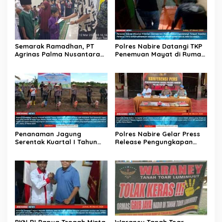
Semarak Ramadhan, PT
Polres Nabire Datangi TKP
Agrinas Palma Nusantara
Penemuan Mayat di Rumah
dan PT Citra Mutiara Bumi
Kos Jalan Surabaya
Riau Salurkan Santunan
Anak Yatim dan Lansia
Penanaman Jagung
Polres Nabire Gelar Press
Serentak Kuartal I Tahun
Release Pengungkapan
2026 Dalam Rangka
Kasus Pencurian Dengan
Mendukung Swasembada
Kekerasan
Jagung
PKN RI Papua Tengah Minta
Waraney Tanah Toar