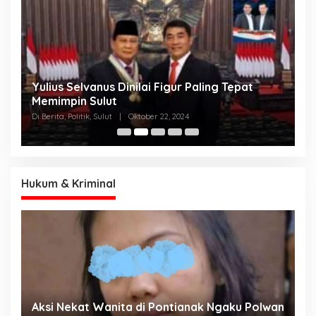
Yulius Selvanus Dinilai Figur Paling Tepat
C
h
Memimpin Sulut
T
N
Di Berita, Politik, Sulut
|
Oktober 22, 2024
Di
K
Hukum & Kriminal
Aksi Nekat Wanita di Pontianak Ngaku Polwan
E