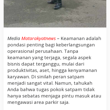
u
s
a
h
a
a
n
Media
Matarakyatnews
–
Keamanan adalah
&
pondasi penting bagi keberlangsungan
K
e
operasional perusahaan. Tanpa
w
keamanan yang terjaga, segala aspek
a
bisnis dapat terganggu, mulai dari
j
produktivitas, aset, hingga kenyamanan
i
karyawan. Di sinilah peran satpam
b
a
menjadi sangat vital. Namun, tahukah
n
Anda bahwa tugas pokok satpam tidak
-
hanya sebatas menjaga pintu masuk atau
K
mengawasi area parkir saja.
e
w