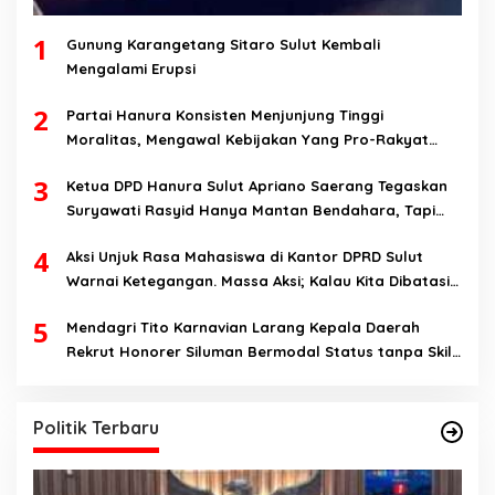
1
Gunung Karangetang Sitaro Sulut Kembali
Mengalami Erupsi
2
Partai Hanura Konsisten Menjunjung Tinggi
Moralitas, Mengawal Kebijakan Yang Pro-Rakyat
Serta Mewujudkan Keadilan Sosial
3
Ketua DPD Hanura Sulut Apriano Saerang Tegaskan
Suryawati Rasyid Hanya Mantan Bendahara, Tapi
Bukan Bendahara Periode 2026-2031
4
Aksi Unjuk Rasa Mahasiswa di Kantor DPRD Sulut
Warnai Ketegangan. Massa Aksi; Kalau Kita Dibatasi
Untuk Masuk, Hanya Ada Satu Kata, Lawan!!
5
Mendagri Tito Karnavian Larang Kepala Daerah
Rekrut Honorer Siluman Bermodal Status tanpa Skill.
Nitizen: Bagaimana Dengan Pusat Pak?
Politik Terbaru