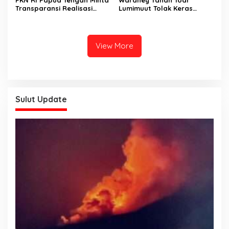
Transparansi Realisasi
Lumimuut Tolak Keras
APBD 2026 di Delapan
Kehadiran Ormas GRIB
Kabupaten
Jaya di Tanah Adat
View More
Sulut Update