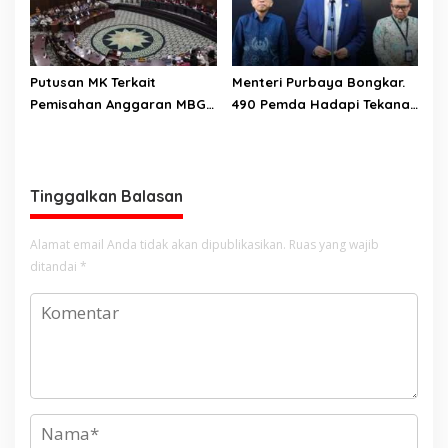
Putusan MK Terkait
Menteri Purbaya Bongkar.
Pemisahan Anggaran MBG
490 Pemda Hadapi Tekanan
Dari Pos Pendidikan Dinilai
Anggaran, Teracam
Bernuansa Kompromi
Kesulitan Bayar Gaji PNS
Teknis Politis, Berikan
Tenggat Waktu Sampai
Tinggalkan Balasan
2028
Alamat email Anda tidak akan dipublikasikan.
Ruas yang wajib
ditandai
*