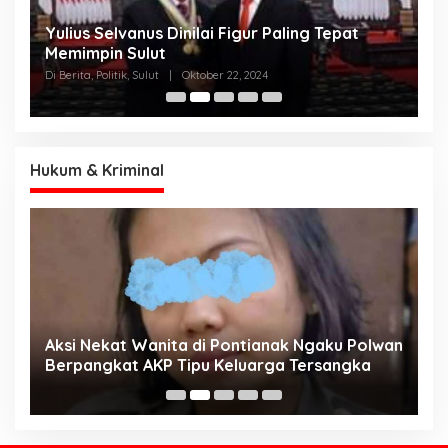
Yulius Selvanus Dinilai Figur Paling Tepat
C
h
Memimpin Sulut
T
N
Di Berita, Politik, Sulut
|
Oktober 22, 2024
Di
K
Hukum & Kriminal
Aksi Nekat Wanita di Pontianak Ngaku Polwan
E
Berpangkat AKP Tipu Keluarga Tersangka
d
K