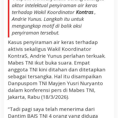
T
aktor intelektual penyiraman air keras
e
terhadap Wakil Koordinator
Kontras
,
r
Andrie Yunus. Langkah itu untuk
s
mengungkap motif di balik aksi
a
penyiraman tersebut.
n
g
Kasus penyiraman air keras terhadap
k
aktivis sekaligus Wakil Koordinator
a
KontraS, Andrie Yunus perlahan terkuak.
d
a
Mabes TNI ikut buka suara. Empat
n
anggota TNI kini ditahan dan ditetapkan
D
sebagai tersangka. Hal itu disampaikan
i
Danpuspom TNI Mayjen Yusri Nuryanto
t
dalam konferensi pers di Mabes TNI,
a
h
Jakarta, Rabu (18/3/2026).
a
n
“Tadi pagi saya telah menerima dari
t
Dantim BAIS TNI 4 orang yang diduga