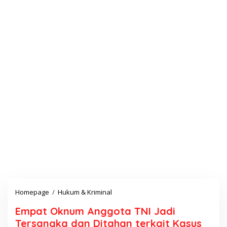
Homepage
/
Hukum & Kriminal
E
m
Empat Oknum Anggota TNI Jadi
p
Tersangka dan Ditahan terkait Kasus
a