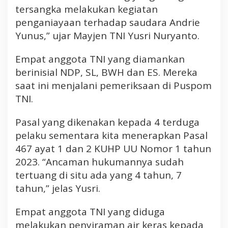
e
tersangka melakukan kegiatan
r
penganiayaan terhadap saudara Andrie
k
Yunus,” ujar Mayjen TNI Yusri Nuryanto.
a
i
Empat anggota TNI yang diamankan
t
K
berinisial NDP, SL, BWH dan ES. Mereka
a
saat ini menjalani pemeriksaan di Puspom
s
TNI.
u
s
Pasal yang dikenakan kepada 4 terduga
P
pelaku sementara kita menerapkan Pasal
e
467 ayat 1 dan 2 KUHP UU Nomor 1 tahun
n
y
2023. “Ancaman hukumannya sudah
i
tertuang di situ ada yang 4 tahun, 7
r
tahun,” jelas Yusri.
a
m
Empat anggota TNI yang diduga
a
melakukan penyiraman air keras kepada
n