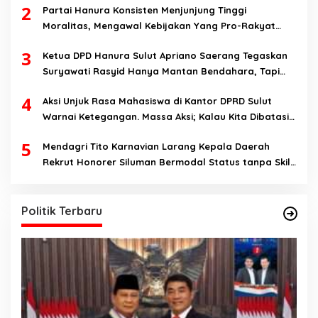
2
Partai Hanura Konsisten Menjunjung Tinggi
Moralitas, Mengawal Kebijakan Yang Pro-Rakyat
Serta Mewujudkan Keadilan Sosial
3
Ketua DPD Hanura Sulut Apriano Saerang Tegaskan
Suryawati Rasyid Hanya Mantan Bendahara, Tapi
Bukan Bendahara Periode 2026-2031
4
Aksi Unjuk Rasa Mahasiswa di Kantor DPRD Sulut
Warnai Ketegangan. Massa Aksi; Kalau Kita Dibatasi
Untuk Masuk, Hanya Ada Satu Kata, Lawan!!
5
Mendagri Tito Karnavian Larang Kepala Daerah
Rekrut Honorer Siluman Bermodal Status tanpa Skill.
Nitizen: Bagaimana Dengan Pusat Pak?
Politik Terbaru