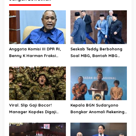
Anggota Komisi III DPR RI,
Seskab Teddy Berbohong
Benny K Harman Fraksi
Soal MBG, Bantah MBG
Demokrat Tak Setuju MUI
Tidak Mengganggu Jatah
Usul Hukuman Mati bagi
Anggaran Pendidikan
Koruptor
Viral. Slip Gaji Bocor!
Kepala BGN Sudaryono
Manager Kopdes Digaji
Bongkar Anomali Rekening
Rp.16 Juta Perbulan
414 SPPG, Rp 311 M
Ditanggung APBN
Dikembalikan ke Negara