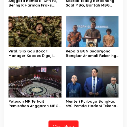
Anggota Komisi III DPR RI,
Seskab Teddy Berbohong
Benny K Harman Fraksi
Soal MBG, Bantah MBG
Demokrat Tak Setuju MUI
Tidak Mengganggu Jatah
Usul Hukuman Mati bagi
Anggaran Pendidikan
Koruptor
Viral. Slip Gaji Bocor!
Kepala BGN Sudaryono
Manager Kopdes Digaji
Bongkar Anomali Rekening
Rp.16 Juta Perbulan
414 SPPG, Rp 311 M
Ditanggung APBN
Dikembalikan ke Negara
Putusan MK Terkait
Menteri Purbaya Bongkar.
Pemisahan Anggaran MBG
490 Pemda Hadapi Tekanan
Dari Pos Pendidikan Dinilai
Anggaran, Teracam
Bernuansa Kompromi
Kesulitan Bayar Gaji PNS
Teknis Politis, Berikan
Tenggat Waktu Sampai
View More