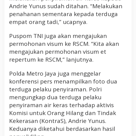
Andrie Yunus sudah ditahan. “Melakukan
A
i
penahanan sementara kepada terduga
r
empat orang tadi,” ucapnya.
K
e
Puspom TNI juga akan mengajukan
r
permohonan visum ke RSCM. “Kita akan
a
mengajukan permohonan visum et
s
repertum ke RSCM,” lanjutnya.
k
e
A
Polda Metro Jaya juga menggelar
n
konferensi pers menampilkan foto dua
d
terduga pelaku penyiraman. Polri
r
mengungkap dua terduga pelaku
i
penyiraman air keras terhadap aktivis
e
Komisi untuk Orang Hilang dan Tindak
Y
u
Kekerasan (KontraS), Andrie Yunus.
n
Keduanya diketahui berdasarkan hasil
u