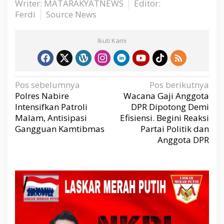
Writer: MATARAKYATNEWS
Editor:
Ferdi
Source News
Ikuti Kami
N
Pos sebelumnya
Pos berikutnya
a
v
Polres Nabire
Wacana Gaji Anggota
i
g
Intensifkan Patroli
DPR Dipotong Demi
a
s
Malam, Antisipasi
Efisiensi. Begini Reaksi
i
p
Gangguan Kamtibmas
Partai Politik dan
o
s
Anggota DPR