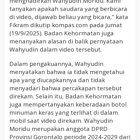
menghadirkan Wahyudin Moridu. Kami
s
tanyakan apakah saudara yang berbicara
k
di video, dijawab beliau yang bicara,” kata
i
Fikram dikutip kompas.com pada Jumat
n
(19/9/2025). Badan Kehormatan juga
menanyakan alasan di balik pernyataan
Wahyudin dalam video tersebut.
Dalam pengakuannya, Wahyudin
menyatakan bahwa ia tidak mengetahui
apa yang diucapkannya dan tidak
menyadari bahwa percakapan tersebut
direkam. Selain itu, Badan Kehormatan
juga mempertanyakan keberadaan botol
minuman keras yang terlihat di dalam
mobil saat video direkam. Wahyudin
Moridu merupakan anggota DPRD
Provinsi Gorontalo periode 2024-2029 dari