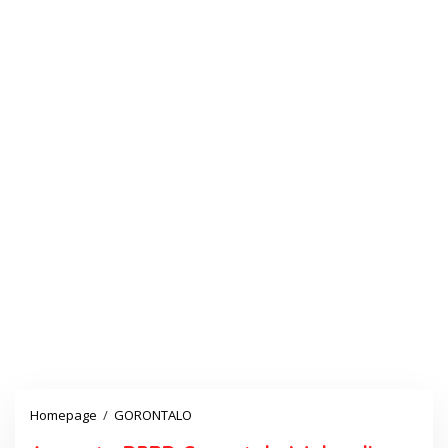
Homepage
/
GORONTALO
A
n