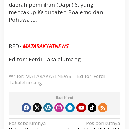
daerah pemilihan (Dapil) 6, yang
mencakup Kabupaten Boalemo dan
Pohuwato.
RED-
MATARAKYATNEWS
Editor : Ferdi Takalelumang
Writer: MATARAKYATNEWS
Editor: Ferdi
Takalelumang
Ikuti Kami
N
Pos sebelumnya
Pos berikutnya
a
v