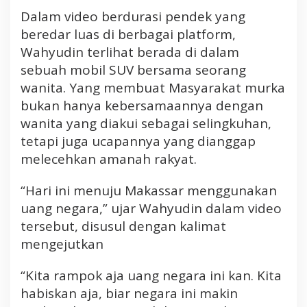
g
Dalam video berdurasi pendek yang
a
beredar luas di berbagai platform,
k
Wahyudin terlihat berada di dalam
u
:
sebuah mobil SUV bersama seorang
R
wanita. Yang membuat Masyarakat murka
a
bukan hanya kebersamaannya dengan
m
wanita yang diakui sebagai selingkuhan,
p
tetapi juga ucapannya yang dianggap
o
melecehkan amanah rakyat.
k
U
a
“Hari ini menuju Makassar menggunakan
n
uang negara,” ujar Wahyudin dalam video
g
tersebut, disusul dengan kalimat
N
mengejutkan
e
g
“Kita rampok aja uang negara ini kan. Kita
a
habiskan aja, biar negara ini makin
r