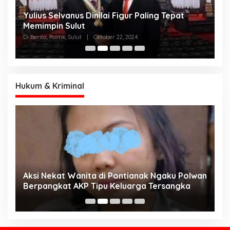
Yulius Selvanus Dinilai Figur Paling Tepat
C
h
Memimpin Sulut
T
N
Di Berita, Politik, Sulut
|
Oktober 22, 2024
Di
K
Hukum & Kriminal
Aksi Nekat Wanita di Pontianak Ngaku Polwan
E
Berpangkat AKP Tipu Keluarga Tersangka
d
K