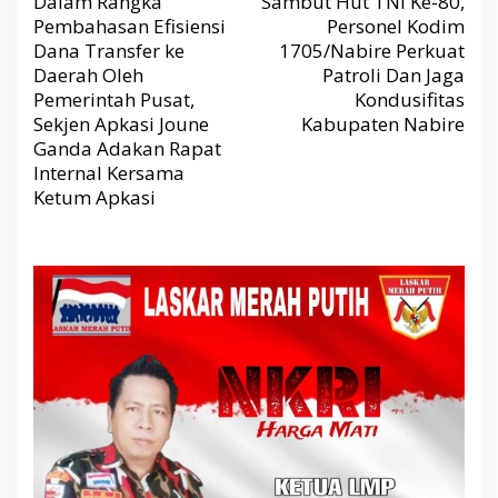
Dalam Rangka
Sambut Hut TNI Ke-80,
i
g
Pembahasan Efisiensi
Personel Kodim
a
s
Dana Transfer ke
1705/Nabire Perkuat
i
p
Daerah Oleh
Patroli Dan Jaga
o
s
Pemerintah Pusat,
Kondusifitas
Sekjen Apkasi Joune
Kabupaten Nabire
Ganda Adakan Rapat
Internal Kersama
Ketum Apkasi