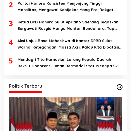
2
Partai Hanura Konsisten Menjunjung Tinggi
Moralitas, Mengawal Kebijakan Yang Pro-Rakyat
Serta Mewujudkan Keadilan Sosial
3
Ketua DPD Hanura Sulut Apriano Saerang Tegaskan
Suryawati Rasyid Hanya Mantan Bendahara, Tapi
Bukan Bendahara Periode 2026-2031
4
Aksi Unjuk Rasa Mahasiswa di Kantor DPRD Sulut
Warnai Ketegangan. Massa Aksi; Kalau Kita Dibatasi
Untuk Masuk, Hanya Ada Satu Kata, Lawan!!
5
Mendagri Tito Karnavian Larang Kepala Daerah
Rekrut Honorer Siluman Bermodal Status tanpa Skill.
Nitizen: Bagaimana Dengan Pusat Pak?
Politik Terbaru