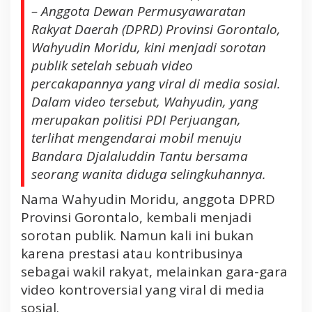
h
– Anggota Dewan Permusyawaratan
y
Rakyat Daerah (DPRD) Provinsi Gorontalo,
u
Wahyudin Moridu, kini menjadi sorotan
d
publik setelah sebuah video
i
n
percakapannya yang viral di media sosial.
M
Dalam video tersebut, Wahyudin, yang
o
merupakan politisi PDI Perjuangan,
r
terlihat mengendarai mobil menuju
i
Bandara Djalaluddin Tantu bersama
d
u
seorang wanita diduga selingkuhannya.
d
Nama Wahyudin Moridu, anggota DPRD
i
Provinsi Gorontalo, kembali menjadi
P
e
sorotan publik. Namun kali ini bukan
r
karena prestasi atau kontribusinya
i
sebagai wakil rakyat, melainkan gara-gara
k
video kontroversial yang viral di media
s
sosial.
a