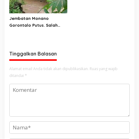
Jembatan Monano
Gorontalo Putus. Salah
Satu Pengendara Motor
Yang Melintas Jatuh
Terserat Arus
Tinggalkan Balasan
Alamat email Anda tidak akan dipublikasikan.
Ruas yang wajib
ditandai
*