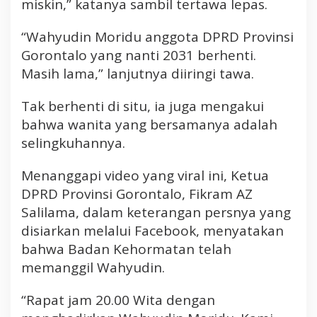
a
miskin,” katanya sambil tertawa lepas.
B
i
“Wahyudin Moridu anggota DPRD Provinsi
a
Gorontalo yang nanti 2031 berhenti.
r
Masih lama,” lanjutnya diiringi tawa.
N
e
Tak berhenti di situ, ia juga mengakui
g
bahwa wanita yang bersamanya adalah
a
selingkuhannya.
r
a
I
Menanggapi video yang viral ini, Ketua
n
DPRD Provinsi Gorontalo, Fikram AZ
i
Salilama, dalam keterangan persnya yang
M
disiarkan melalui Facebook, menyatakan
a
bahwa Badan Kehormatan telah
k
memanggil Wahyudin.
i
n
M
“Rapat jam 20.00 Wita dengan
i