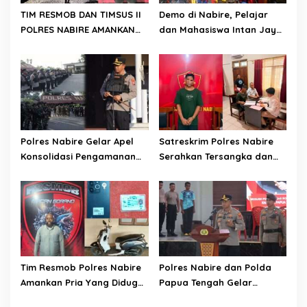
TIM RESMOB DAN TIMSUS II
Demo di Nabire, Pelajar
POLRES NABIRE AMANKAN
dan Mahasiswa Intan Jaya
TERDUGA PELAKU
Sampaikan Dua Tuntutan
CURANMOR, SEPEDA MOTOR
Kepada DPR Papua Tengah
BERHASIL DIAMANKAN
Polres Nabire Gelar Apel
Satreskrim Polres Nabire
Konsolidasi Pengamanan
Serahkan Tersangka dan
Penyampaian Aspirasi
Barang Bukti Kasus
Pelajar Mahasiswa Intan
Penganiayaan yang
Jaya Se-Indonesia
Mengakibatkan Korban
Meninggal Dunia ke
Kejaksaan Negeri Nabire
Tim Resmob Polres Nabire
Polres Nabire dan Polda
Amankan Pria Yang Diduga
Papua Tengah Gelar
Kuasai Motor Hasil
Turnamen Olahraga