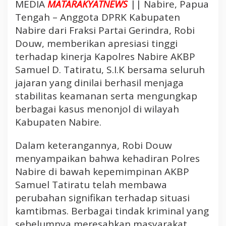
e
MEDIA
MATARAKYATNEWS
|| Nabire, Papua
s
Tengah – Anggota DPRK Kabupaten
i
Nabire dari Fraksi Partai Gerindra, Robi
a
Douw, memberikan apresiasi tinggi
s
terhadap kinerja Kapolres Nabire AKBP
i
Samuel D. Tatiratu, S.I.K bersama seluruh
K
i
jajaran yang dinilai berhasil menjaga
n
stabilitas keamanan serta mengungkap
e
berbagai kasus menonjol di wilayah
r
Kabupaten Nabire.
j
a
Dalam keterangannya, Robi Douw
K
menyampaikan bahwa kehadiran Polres
a
p
Nabire di bawah kepemimpinan AKBP
o
Samuel Tatiratu telah membawa
l
perubahan signifikan terhadap situasi
r
kamtibmas. Berbagai tindak kriminal yang
e
sebelumnya meresahkan masyarakat
s