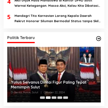
4
Aksi Unjuk Rasa Mahasiswa di Kantor DPRD Sulut
Warnai Ketegangan. Massa Aksi; Kalau Kita Dibatasi
Untuk Masuk, Hanya Ada Satu Kata, Lawan!!
5
Mendagri Tito Karnavian Larang Kepala Daerah
Rekrut Honorer Siluman Bermodal Status tanpa Skill.
Nitizen: Bagaimana Dengan Pusat Pak?
Politik Terbaru
Yulius Selvanus Dinilai Figur Paling Tepat
C
h
Memimpin Sulut
T
N
Di Berita, Politik, Sulut
|
Oktober 22, 2024
Di
K