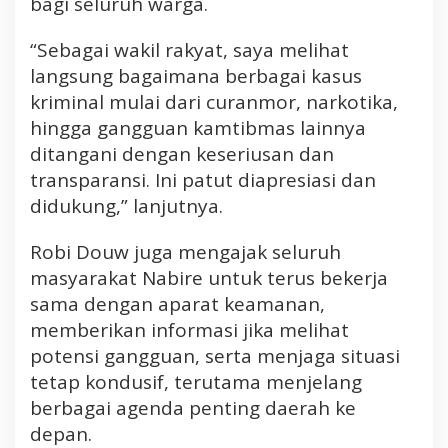
bagi seluruh warga.
j
a
“Sebagai wakil rakyat, saya melihat
r
langsung bagaimana berbagai kasus
a
n
kriminal mulai dari curanmor, narkotika,
K
hingga gangguan kamtibmas lainnya
e
ditangani dengan keseriusan dan
p
transparansi. Ini patut diapresiasi dan
o
didukung,” lanjutnya.
l
i
Robi Douw juga mengajak seluruh
s
i
masyarakat Nabire untuk terus bekerja
a
sama dengan aparat keamanan,
n
memberikan informasi jika melihat
R
potensi gangguan, serta menjaga situasi
e
tetap kondusif, terutama menjelang
s
berbagai agenda penting daerah ke
o
r
depan.