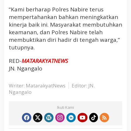
N
a
“Kami berharap Polres Nabire terus
b
mempertahankan bahkan meningkatkan
i
kinerja baik ini. Masyarakat membutuhkan
r
keamanan, dan Polres Nabire telah
e
membuktikan diri hadir di tengah warga,”
tutupnya.
RED-
MATARAKYATNEWS
JN. Ngangalo
Writer: MatarakyatNews
Editor: JN.
Ngangalo
Ikuti Kami