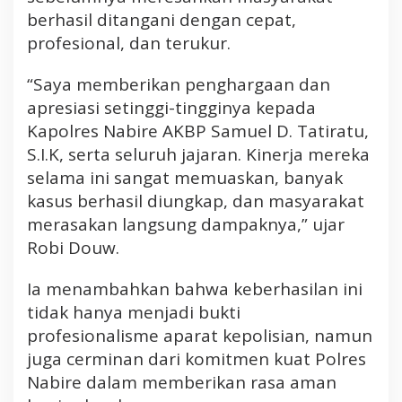
N
berhasil ditangani dengan cepat,
a
profesional, dan terukur.
b
i
“Saya memberikan penghargaan dan
r
apresiasi setinggi-tingginya kepada
e
Kapolres Nabire AKBP Samuel D. Tatiratu,
S
S.I.K, serta seluruh jajaran. Kinerja mereka
e
r
selama ini sangat memuaskan, banyak
t
kasus berhasil diungkap, dan masyarakat
a
merasakan langsung dampaknya,” ujar
S
Robi Douw.
e
l
Ia menambahkan bahwa keberhasilan ini
u
tidak hanya menjadi bukti
r
u
profesionalisme aparat kepolisian, namun
h
juga cerminan dari komitmen kuat Polres
J
Nabire dalam memberikan rasa aman
a