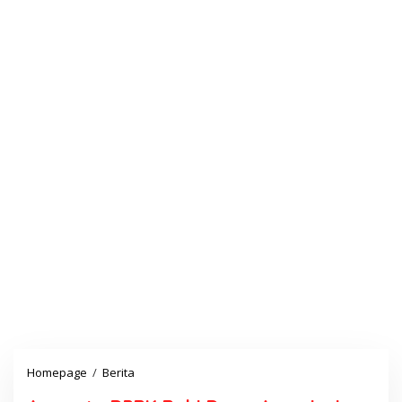
Homepage
/
Berita
A
n