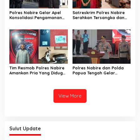
Polres Nabire Gelar Apel
Satreskrim Polres Nabire
Konsolidasi Pengamanan
Serahkan Tersangka dan
Penyampaian Aspirasi
Barang Bukti Kasus
Pelajar Mahasiswa Intan
Penganiayaan yang
Jaya Se-Indonesia
Mengakibatkan Korban
Meninggal Dunia ke
Kejaksaan Negeri Nabire
Tim Resmob Polres Nabire
Polres Nabire dan Polda
Amankan Pria Yang Diduga
Papua Tengah Gelar
Kuasai Motor Hasil
Turnamen Olahraga
Curanmor
Sambut Hari Bhayangkara
ke-80
View More
Sulut Update