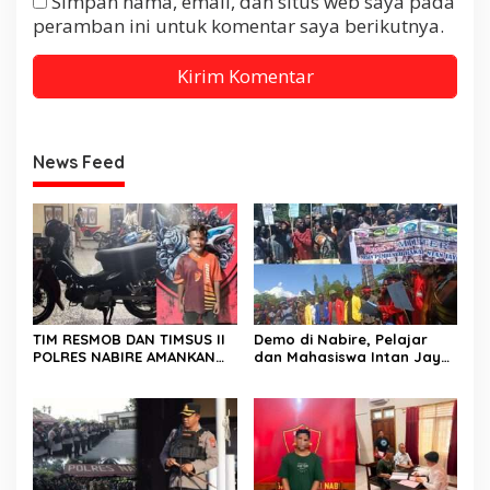
Simpan nama, email, dan situs web saya pada
peramban ini untuk komentar saya berikutnya.
News Feed
TIM RESMOB DAN TIMSUS II
Demo di Nabire, Pelajar
POLRES NABIRE AMANKAN
dan Mahasiswa Intan Jaya
TERDUGA PELAKU
Sampaikan Dua Tuntutan
CURANMOR, SEPEDA MOTOR
Kepada DPR Papua Tengah
BERHASIL DIAMANKAN