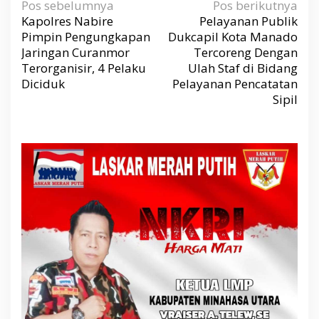
N
Pos sebelumnya
Pos berikutnya
a
v
Kapolres Nabire
Pelayanan Publik
i
g
Pimpin Pengungkapan
Dukcapil Kota Manado
a
s
Jaringan Curanmor
Tercoreng Dengan
i
p
Terorganisir, 4 Pelaku
Ulah Staf di Bidang
o
s
Diciduk
Pelayanan Pencatatan
Sipil