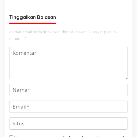
Curanmor
Sambut Hari Bhayangkara
ke-80
Tinggalkan Balasan
Alamat email Anda tidak akan dipublikasikan.
Ruas yang wajib
ditandai
*