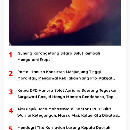
1
Gunung Karangetang Sitaro Sulut Kembali
Mengalami Erupsi
2
Partai Hanura Konsisten Menjunjung Tinggi
Moralitas, Mengawal Kebijakan Yang Pro-Rakyat
Serta Mewujudkan Keadilan Sosial
3
Ketua DPD Hanura Sulut Apriano Saerang Tegaskan
Suryawati Rasyid Hanya Mantan Bendahara, Tapi
Bukan Bendahara Periode 2026-2031
4
Aksi Unjuk Rasa Mahasiswa di Kantor DPRD Sulut
Warnai Ketegangan. Massa Aksi; Kalau Kita Dibatasi
Untuk Masuk, Hanya Ada Satu Kata, Lawan!!
5
Mendagri Tito Karnavian Larang Kepala Daerah