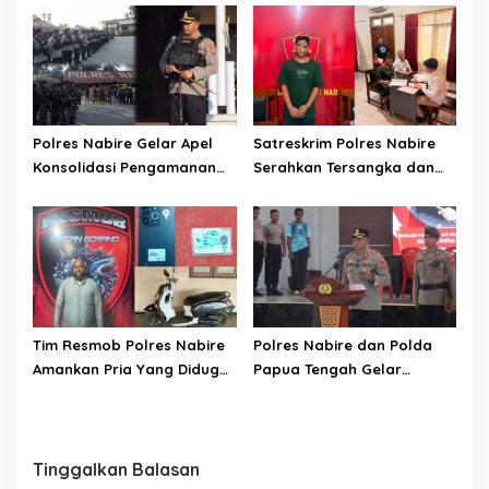
CURANMOR, SEPEDA MOTOR
Kepada DPR Papua Tengah
BERHASIL DIAMANKAN
Polres Nabire Gelar Apel
Satreskrim Polres Nabire
Konsolidasi Pengamanan
Serahkan Tersangka dan
Penyampaian Aspirasi
Barang Bukti Kasus
Pelajar Mahasiswa Intan
Penganiayaan yang
Jaya Se-Indonesia
Mengakibatkan Korban
Meninggal Dunia ke
Kejaksaan Negeri Nabire
Tim Resmob Polres Nabire
Polres Nabire dan Polda
Amankan Pria Yang Diduga
Papua Tengah Gelar
Kuasai Motor Hasil
Turnamen Olahraga
Curanmor
Sambut Hari Bhayangkara
ke-80
Tinggalkan Balasan