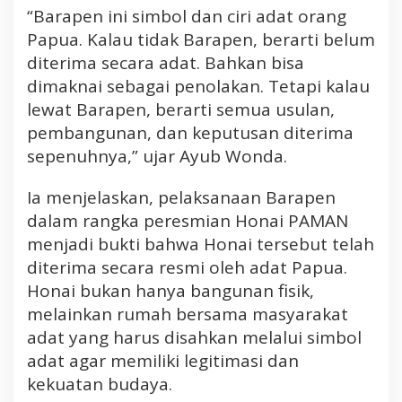
“Barapen ini simbol dan ciri adat orang
M
A
Papua. Kalau tidak Barapen, berarti belum
N
diterima secara adat. Bahkan bisa
P
dimaknai sebagai penolakan. Tetapi kalau
a
lewat Barapen, berarti semua usulan,
p
pembangunan, dan keputusan diterima
u
sepenuhnya,” ujar Ayub Wonda.
a
T
e
Ia menjelaskan, pelaksanaan Barapen
n
dalam rangka peresmian Honai PAMAN
g
menjadi bukti bahwa Honai tersebut telah
a
diterima secara resmi oleh adat Papua.
h
Honai bukan hanya bangunan fisik,
melainkan rumah bersama masyarakat
adat yang harus disahkan melalui simbol
adat agar memiliki legitimasi dan
kekuatan budaya.