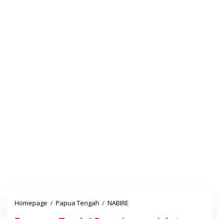
Homepage
/
Papua Tengah
/
NABIRE
B
a