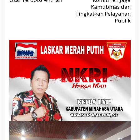
o
s
Kamtibmas dan
Tingkatkan Pelayanan
Publik