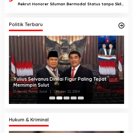
Rekrut Honorer Siluman Bermodal Status tanpa Skill.
Nitizen: Bagaimana Dengan Pusat Pak?
Politik Terbaru
Yulius Selvanus Dinilai Figur Paling Tepat
C
h
Memimpin Sulut
T
N
Di Berita, Politik, Sulut
|
Oktober 22, 2024
Di
K
Hukum & Kriminal