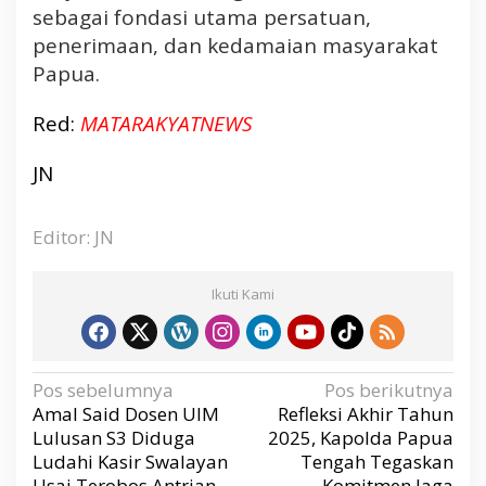
sebagai fondasi utama persatuan,
penerimaan, dan kedamaian masyarakat
Papua.
Red:
MATARAKYATNEWS
JN
Editor: JN
Ikuti Kami
N
Pos sebelumnya
Pos berikutnya
a
v
Amal Said Dosen UIM
Refleksi Akhir Tahun
i
g
Lulusan S3 Diduga
2025, Kapolda Papua
a
s
Ludahi Kasir Swalayan
Tengah Tegaskan
i
p
Usai Terobos Antrian
Komitmen Jaga