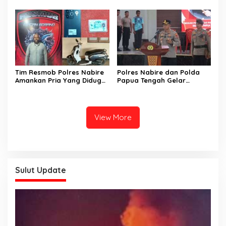
Pelajar Mahasiswa Intan
Penganiayaan yang
Jaya Se-Indonesia
Mengakibatkan Korban
Meninggal Dunia ke
Kejaksaan Negeri Nabire
Tim Resmob Polres Nabire
Polres Nabire dan Polda
Amankan Pria Yang Diduga
Papua Tengah Gelar
Kuasai Motor Hasil
Turnamen Olahraga
Curanmor
Sambut Hari Bhayangkara
ke-80
View More
Sulut Update