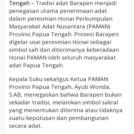
n
Tengah –
Tradisi adat Barapen menjadi
A
penegasan utama penerimaan adat
d
dalam peresmian Honai Perkumpulan
a
Masyarakat Adat Nusantara (PAMAN)
t
Provinsi Papua Tengah. Prosesi Barapen
P
e
digelar usai peresmian Honai sebagai
r
simbol sah dan diterimanya keberadaan
e
Honai PAMAN oleh seluruh masyarakat
s
adat Papua Tengah.
m
i
Kepala Suku sekaligus Ketua PAMAN
a
Provinsi Papua Tengah, Ayub Wonda,
n
H
S.AB, menegaskan bahwa Barapen bukan
o
sekadar tradisi, melainkan simbol sakral
n
yang menentukan diterima atau tidaknya
a
suatu keputusan dan pembangunan
i
secara adat.
P
A