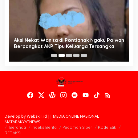
Aksi Nekat Wanita di Pontianak Ngaku Polwan
E
Berpangkat AKP Tipu Keluarga Tersangka
d
K
Develop by Webskill.id || MEDIA ONLINE NASIONAL
MATARAKYATNEWS
Beranda
Indeks Berita
Pedoman Siber
Kode Etik
REDAKSI