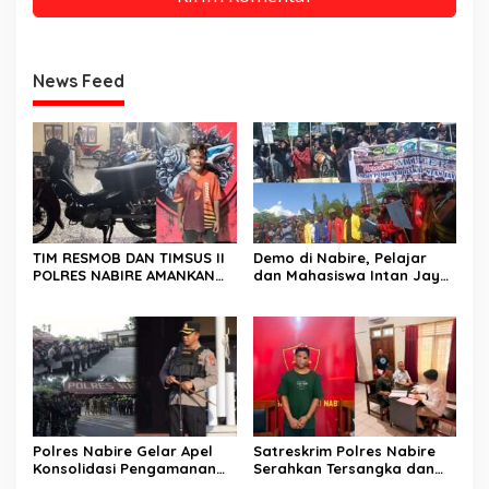
News Feed
TIM RESMOB DAN TIMSUS II
Demo di Nabire, Pelajar
POLRES NABIRE AMANKAN
dan Mahasiswa Intan Jaya
TERDUGA PELAKU
Sampaikan Dua Tuntutan
CURANMOR, SEPEDA MOTOR
Kepada DPR Papua Tengah
BERHASIL DIAMANKAN
Polres Nabire Gelar Apel
Satreskrim Polres Nabire
Konsolidasi Pengamanan
Serahkan Tersangka dan
Penyampaian Aspirasi
Barang Bukti Kasus