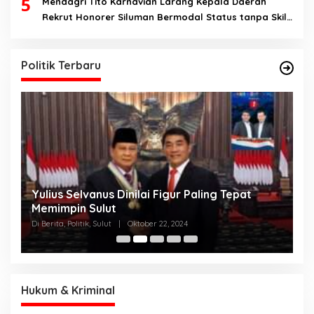
5
Mendagri Tito Karnavian Larang Kepala Daerah
Rekrut Honorer Siluman Bermodal Status tanpa Skill.
Nitizen: Bagaimana Dengan Pusat Pak?
Politik Terbaru
Yulius Selvanus Dinilai Figur Paling Tepat
C
h
Memimpin Sulut
T
N
Di Berita, Politik, Sulut
|
Oktober 22, 2024
Di
K
Hukum & Kriminal