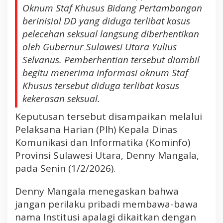
A
Oknum Staf Khusus Bidang Pertambangan
m
berinisial DD yang diduga terlibat kasus
b
pelecehan seksual langsung diberhentikan
i
oleh Gubernur Sulawesi Utara Yulius
l
L
Selvanus. Pemberhentian tersebut diambil
a
begitu menerima informasi oknum Staf
n
Khusus tersebut diduga terlibat kasus
g
kekerasan seksual.
k
a
Keputusan tersebut disampaikan melalui
h
Pelaksana Harian (Plh) Kepala Dinas
T
Komunikasi dan Informatika (Kominfo)
e
Provinsi Sulawesi Utara, Denny Mangala,
g
a
pada Senin (1/2/2026).
s
B
Denny Mangala menegaskan bahwa
e
jangan perilaku pribadi membawa-bawa
r
nama Institusi apalagi dikaitkan dengan
h