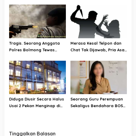
Mencuat ke Publik. Wanita
Perjuangan Nonaktifkan
dianiaya Oknum Polisi:
Veronika Lake
Dicekoki Sabu hingga
Disiram Air Keras
Tragis. Seorang Anggota
Merasa Kesal Telpon dan
Polres Bolmong Tewas
Chat Tak Dijawab, Pria Asal
Terkena Tembakan
Jakarta Tikam Mantan
Temannya Sendiri Saat
Kekasih di Bone
Bertugas Mengamankan
Keributan
Diduga Diusir Secara Halus
Seorang Guru Perempuan
Usai 2 Pekan Menginap di
Sekaligus Bendahara BOS
Aston Hotel Manado. Begini
di SDN Bukide Sangihe
Tanggapan Pihak
Dikabarkan Hilang
Management Hotel;
Tinggalkan Balasan