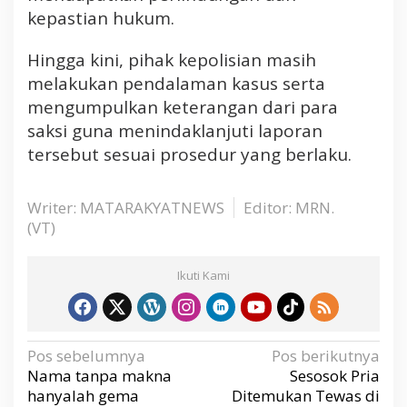
kepastian hukum.
Hingga kini, pihak kepolisian masih
melakukan pendalaman kasus serta
mengumpulkan keterangan dari para
saksi guna menindaklanjuti laporan
tersebut sesuai prosedur yang berlaku.
Writer: MATARAKYATNEWS
Editor: MRN.
(VT)
Ikuti Kami
N
Pos sebelumnya
Pos berikutnya
a
v
Nama tanpa makna
Sesosok Pria
i
g
hanyalah gema
Ditemukan Tewas di
a