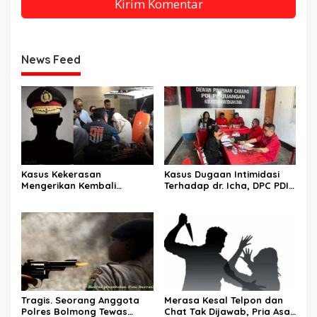
News Feed
Kasus Kekerasan
Kasus Dugaan Intimidasi
Mengerikan Kembali
Terhadap dr. Icha, DPC PDI
Mencuat ke Publik. Wanita
Perjuangan Nonaktifkan
dianiaya Oknum Polisi:
Veronika Lake
Dicekoki Sabu hingga
Disiram Air Keras
Tragis. Seorang Anggota
Merasa Kesal Telpon dan
Polres Bolmong Tewas
Chat Tak Dijawab, Pria Asal