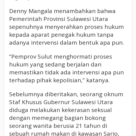
u
s
Denny Mangala menambahkan bahwa
Y
Pemerintah Provinsi Sulawesi Utara
a
sepenuhnya menyerahkan proses hukum
n
kepada aparat penegak hukum tanpa
g
adanya intervensi dalam bentuk apa pun.
D
i
“Pemprov Sulut menghormati proses
d
u
hukum yang sedang berjalan dan
g
memastikan tidak ada intervensi apa pun
a
terhadap pihak kepolisian,” katanya.
T
e
Sebelumnya diberitakan, seorang oknum
r
Staf Khusus Gubernur Sulawesi Utara
l
diduga melakukan kekerasan seksual
i
b
dengan memegang bagian bokong
a
seorang wanita berusia 21 tahun di
t
sebuah rumah makan di kawasan Sario,