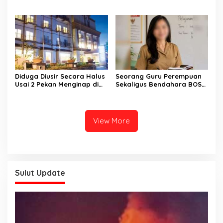
Terkena Tembakan
Jakarta Tikam Mantan
Temannya Sendiri Saat
Kekasih di Bone
Bertugas Mengamankan
Keributan
Diduga Diusir Secara Halus
Seorang Guru Perempuan
Usai 2 Pekan Menginap di
Sekaligus Bendahara BOS
Aston Hotel Manado. Begini
di SDN Bukide Sangihe
Tanggapan Pihak
Dikabarkan Hilang
Management Hotel;
View More
Sulut Update