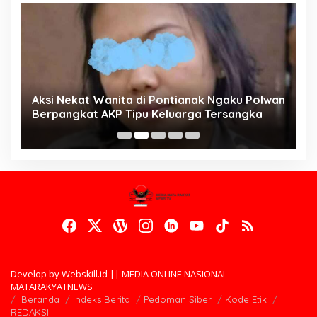
Aksi Nekat Wanita di Pontianak Ngaku Polwan
E
Berpangkat AKP Tipu Keluarga Tersangka
d
K
Develop by Webskill.id || MEDIA ONLINE NASIONAL
MATARAKYATNEWS
Beranda
Indeks Berita
Pedoman Siber
Kode Etik
REDAKSI