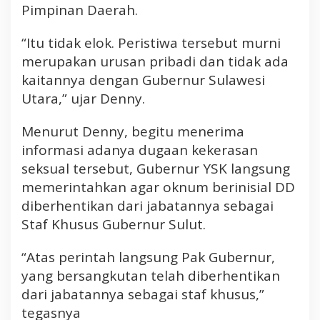
Pimpinan Daerah.
e
n
“Itu tidak elok. Peristiwa tersebut murni
t
merupakan urusan pribadi dan tidak ada
i
k
kaitannya dengan Gubernur Sulawesi
a
Utara,” ujar Denny.
n
O
Menurut Denny, begitu menerima
k
informasi adanya dugaan kekerasan
n
seksual tersebut, Gubernur YSK langsung
u
memerintahkan agar oknum berinisial DD
m
S
diberhentikan dari jabatannya sebagai
t
Staf Khusus Gubernur Sulut.
a
f
“Atas perintah langsung Pak Gubernur,
K
yang bersangkutan telah diberhentikan
h
dari jabatannya sebagai staf khusus,”
u
tegasnya
s