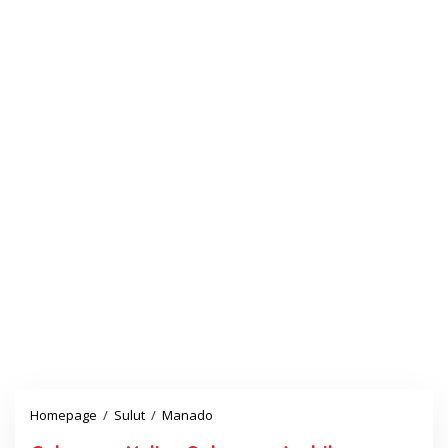
Homepage
/
Sulut
/
Manado
G
u