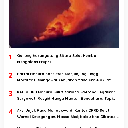
1
Gunung Karangetang Sitaro Sulut Kembali
Mengalami Erupsi
2
Partai Hanura Konsisten Menjunjung Tinggi
Moralitas, Mengawal Kebijakan Yang Pro-Rakyat
Serta Mewujudkan Keadilan Sosial
3
Ketua DPD Hanura Sulut Apriano Saerang Tegaskan
Suryawati Rasyid Hanya Mantan Bendahara, Tapi
Bukan Bendahara Periode 2026-2031
4
Aksi Unjuk Rasa Mahasiswa di Kantor DPRD Sulut
Warnai Ketegangan. Massa Aksi; Kalau Kita Dibatasi
Untuk Masuk, Hanya Ada Satu Kata, Lawan!!