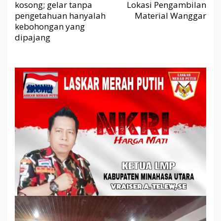
s
kosong; gelar tanpa
Lokasi Pengambilan
i
p
pengetahuan hanyalah
Material Wanggar
o
s
kebohongan yang
dipajang