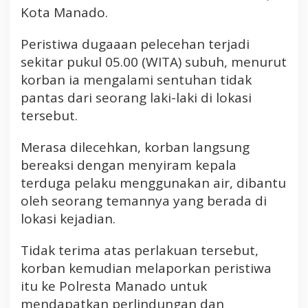
P
Kota Manado.
e
l
Peristiwa dugaaan pelecehan terjadi
e
sekitar pukul 05.00 (WITA) subuh, menurut
c
e
korban ia mengalami sentuhan tidak
h
pantas dari seorang laki-laki di lokasi
a
tersebut.
n
S
Merasa dilecehkan, korban langsung
e
bereaksi dengan menyiram kepala
k
terduga pelaku menggunakan air, dibantu
s
u
oleh seorang temannya yang berada di
a
lokasi kejadian.
l
Tidak terima atas perlakuan tersebut,
korban kemudian melaporkan peristiwa
itu ke Polresta Manado untuk
mendapatkan perlindungan dan