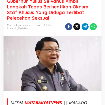
Gubernur Yulius Selvanus Ambil
b
Langkah Tegas Berhentikan Oknum
e
Staf Khusus Yang Diduga Terlibat
r
Pelecehan Seksual
n
u
Matarakyatnewstv
Februari 1, 2026
r
Manado
,
Peristiwa
Y
u
l
i
u
s
S
e
l
v
a
n
u
s
MEDIA
MATARAKYATNEWS
|| MANADO –