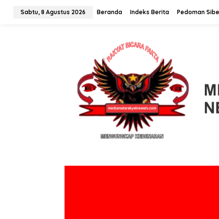
L
Sabtu, 8 Agustus 2026
Beranda
Indeks Berita
Pedoman Sibe
e
w
a
t
i
k
e
k
o
n
t
e
n