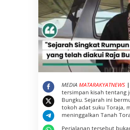
a
l
i
:
D
i
a
k
u
i
R
a
j
MEDIA
MATARAKYATNEWS
a
tersimpan kisah tentang j
B
Bungku. Sejarah ini berm
u
n
tokoh adat suku Toraja, 
g
meninggalkan Tanah Tora
k
u
Perjalanan tersebut buka