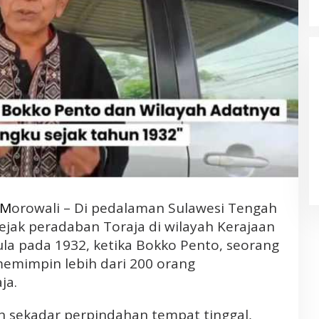
Banjir Besar di Desa Bakan
Bolmong. Pemerhati LIN; Diduga
Akibat Aktivitas Deforestasi
Perusahaan Tambang PT. JRBM
dan Penambangan Liar
|M
orowali – Di pedalaman Sulawesi Tengah
ejak peradaban Toraja di wilayah Kerajaan
ula pada 1932, ketika Bokko Pento, seorang
memimpin lebih dari 200 orang
ja.
n sekadar perpindahan tempat tinggal,