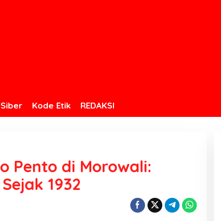
Siber
Kode Etik
REDAKSI
 Pento di Morowali:
 Sejak 1932