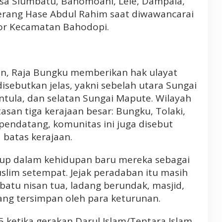
sa Siumbatu, Bahomoahi, Lele, Dampala,
erang Hase Abdul Rahim saat diwawancarai
tor Kecamatan Bahodopi.
n, Raja Bungku memberikan hak ulayat
sebutkan jelas, yakni sebelah utara Sungai
ntula, dan selatan Sungai Mapute. Wilayah
asan tiga kerajaan besar: Bungku, Tolaki,
pendatang, komunitas ini juga disebut
 batas kerajaan.
idup dalam kehidupan baru mereka sebagai
slim setempat. Jejak peradaban itu masih
batu nisan tua, ladang berundak, masjid,
ng tersimpan oleh para keturunan.
5 ketika gerakan Darul Islam/Tentara Islam