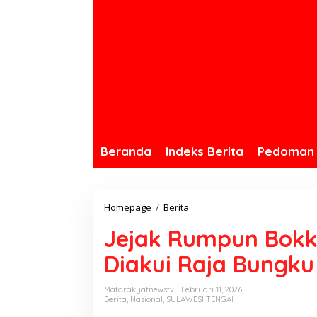
Beranda
Indeks Berita
Pedoman 
Homepage
/
Berita
J
e
Jejak Rumpun Bokko
j
a
Diakui Raja Bungku
k
R
Matarakyatnewstv
Februari 11, 2026
Berita
,
Nasional
,
SULAWESI TENGAH
u
m