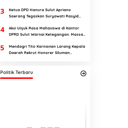
Yang Pro-Rakyat Serta Mewujudkan
3
Ketua DPD Hanura Sulut Apriano
Keadilan Sosial
Saerang Tegaskan Suryawati Rasyid
Hanya Mantan Bendahara, Tapi Bukan
4
Aksi Unjuk Rasa Mahasiswa di Kantor
Bendahara Periode 2026-2031
DPRD Sulut Warnai Ketegangan. Massa
Aksi; Kalau Kita Dibatasi Untuk Masuk,
5
Mendagri Tito Karnavian Larang Kepala
Hanya Ada Satu Kata, Lawan!!
Daerah Rekrut Honorer Siluman
Yulius Selvanus Dinilai Figur Paling
Bermodal Status tanpa Skill. Nitizen:
Tepat Memimpin Sulut
Bagaimana Dengan Pusat Pak?
Di Berita, Politik, Sulut
|
Oktober 22, 2024
Politik Terbaru
Cagub Sulut Yuli
Komaling (YSK) 
Proses Pembakar
Di Minahasa Selatan, Polit
TOMPASOBARU
|
Oktob
di Tompasobaru. 