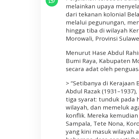
S
melainkan upaya menyela
e
dari tekanan kolonial Be
j
melalui pegunungan, men
a
k
hingga tiba di wilayah K
1
Morowali, Provinsi Sulawe
9
3
Menurut Hase Abdul Rahi
2
Bumi Raya, Kabupaten Mo
secara adat oleh penguas
> “Setibanya di Kerajaan 
Abdul Razak (1931–1937)
tiga syarat: tunduk pad
wilayah, dan memeluk aga
konflik. Mereka kemudian
Sampala, Tete Nona, Koro
yang kini masuk wilayah 