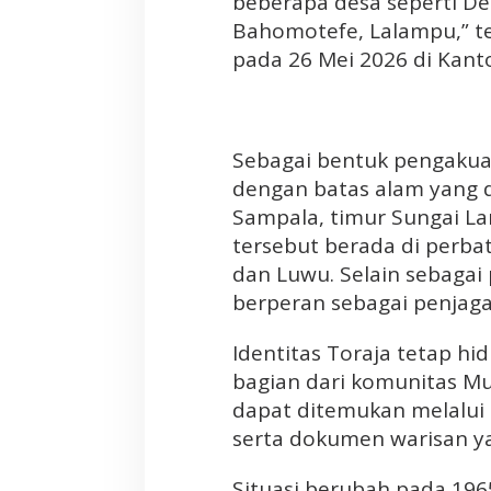
beberapa desa seperti De
Bahomotefe, Lalampu,” t
pada 26 Mei 2026 di Kan
Sebagai bentuk pengakua
dengan batas alam yang di
Sampala, timur Sungai La
tersebut berada di perbat
dan Luwu. Selain sebagai 
berperan sebagai penjaga
Identitas Toraja tetap h
bagian dari komunitas Mu
dapat ditemukan melalui 
serta dokumen warisan ya
Situasi berubah pada 196