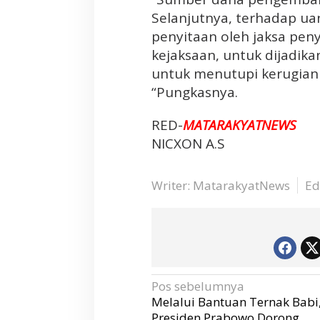
a
Selanjutnya, terhadap ua
n
penyitaan oleh jaksa peny
3
kejaksaan, untuk dijadika
G
untuk menutupi kerugian
e
“Pungkasnya.
d
u
RED-
MATARAKYATNEWS
n
g
NICXON A.S
K
a
Writer: MatarakyatNews
Ed
m
p
u
s
U
n
s
N
Pos sebelumnya
a
r
v
Melalui Bantuan Ternak Babi
i
a
g
Presiden Prabowo Dorong