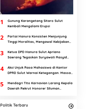
1
Gunung Karangetang Sitaro Sulut
Kembali Mengalami Erupsi
2
Partai Hanura Konsisten Menjunjung
Tinggi Moralitas, Mengawal Kebijakan
Yang Pro-Rakyat Serta Mewujudkan
3
Ketua DPD Hanura Sulut Apriano
Keadilan Sosial
Saerang Tegaskan Suryawati Rasyid
Hanya Mantan Bendahara, Tapi Bukan
4
Aksi Unjuk Rasa Mahasiswa di Kantor
Bendahara Periode 2026-2031
DPRD Sulut Warnai Ketegangan. Massa
Aksi; Kalau Kita Dibatasi Untuk Masuk,
5
Mendagri Tito Karnavian Larang Kepala
Hanya Ada Satu Kata, Lawan!!
Daerah Rekrut Honorer Siluman
Yulius Selvanus Dinilai Figur Paling
Bermodal Status tanpa Skill. Nitizen:
Tepat Memimpin Sulut
Bagaimana Dengan Pusat Pak?
Di Berita, Politik, Sulut
|
Oktober 22, 2024
Politik Terbaru