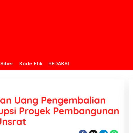
Siber
Kode Etik
REDAKSI
kan Uang Pengembalian
rupsi Proyek Pembangunan
nsrat