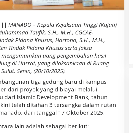
Daerah Kepulauan
|| MANADO – Kepala Kejaksaan Tinggi (Kajati)
 Muhammad Taufik, S.H., M.H., CGCAE,
ndak Pidana Khusus, Hartono, S.H., M.H.,
ten Tindak Pidana Khusus serta jaksa
s, mengumumkan uang pengembalian hasil
dung di Unsrat, yang dilaksankaan di Ruang
Banjir Besar di Desa Bakan
ulut. Senin, (20/10/2025).
Bolmong. Pemerhati LIN; Diduga
Akibat Aktivitas Deforestasi
bangunan tiga gedung baru di kampus
Perusahaan Tambang PT. JRBM
r dari proyek yang dibiayai melalui
dan Penambangan Liar
tu dari Islamic Development Bank, tahun
kini telah ditahan 3 tersangka dalam rutan
 manado, dari tanggal 17 Oktober 2025.
ara lain adalah sebagai berikut: