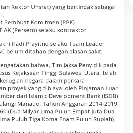
ntan Rektor Unsrat) yang bertindak sebagai
n.
at Pembuat Komitmen (PPK).
T AK (Persero) selaku kontraktor.
akni Hadi Prayitno selaku Team Leader
C belum ditahan dengan alasan sakit.
ngatakan bahwa, Tim Jaksa Penyidik pada
sus Kejaksaan Tinggi Sulawesi Utara, telah
erugian negara dalam perkara
n proyek yang dibiayai oleh Pinjaman Luar
umber dari Islamic Development Bank (ISDB)
tulangi Manado, Tahun Anggaran 2014-2019
,60 (Dua Milyar Lima Puluh Empat Juta Dua
Lima Puluh Tiga Koma Enam Puluh Rupiah).
n, berasal dari salah satu tersangka.