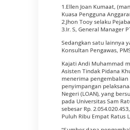
o
1.Ellen Joan Kumaat, (ma
r
Kuasa Pengguna Anggara
u
2.Jhon Tooy selaku Pejab
p
s
3.Ir. S, General Manager P
i
P
Sedangkan satu lainnya y
r
Konsultan Pengawas, PMS
o
y
Kajati Andi Muhammad me
e
Asisten Tindak Pidana Khu
k
menerima pengembalian k
P
e
penyimpangan pelaksanaa
m
Negeri (LOAN), yang bers
b
pada Universitas Sam Ra
a
sebesar Rp. 2.054.020.453
n
Puluh Ribu Empat Ratus 
g
u
“Sumber dana pengembalia
n