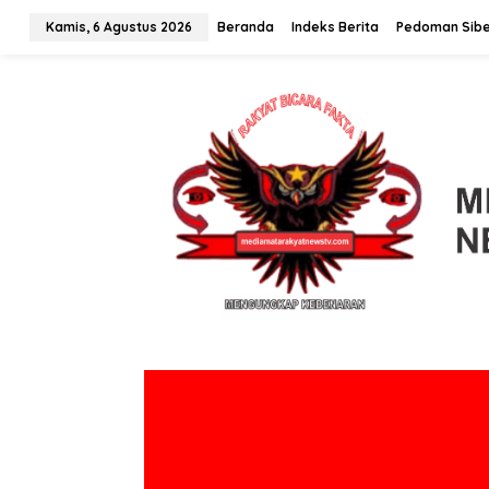
L
Kamis, 6 Agustus 2026
Beranda
Indeks Berita
Pedoman Sibe
e
w
a
t
i
k
e
k
o
n
t
e
n