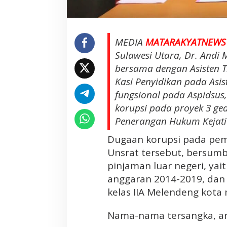
b
a
l
MEDIA
MATARAKYATNEWS
i
a
Sulawesi Utara, Dr. Andi
n
bersama dengan Asisten Ti
D
Kasi Penyidikan pada Asis
a
fungsional pada Aspidsu
r
korupsi pada proyek 3 ge
i
T
Penerangan Hukum Kejati S
e
Dugaan korupsi pada pem
r
Unsrat tersebut, bersumbe
s
a
pinjaman luar negeri, yai
n
anggaran 2014-2019, dan 
g
kelas IIA Melendeng kota
k
a
Nama-nama tersangka, ant
K