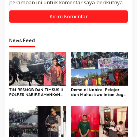
peramban ini untuk komentar saya berikutnya.
News Feed
TIM RESMOB DAN TIMSUS II
Demo di Nabire, Pelajar
POLRES NABIRE AMANKAN
dan Mahasiswa Intan Jaya
TERDUGA PELAKU
Sampaikan Dua Tuntutan
CURANMOR, SEPEDA MOTOR
Kepada DPR Papua Tengah
BERHASIL DIAMANKAN