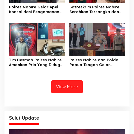
Polres Nabire Gelar Apel
Satreskrim Polres Nabire
Konsolidasi Pengamanan
Serahkan Tersangka dan
Penyampaian Aspirasi
Barang Bukti Kasus
Pelajar Mahasiswa Intan
Penganiayaan yang
Jaya Se-Indonesia
Mengakibatkan Korban
Meninggal Dunia ke
Kejaksaan Negeri Nabire
Tim Resmob Polres Nabire
Polres Nabire dan Polda
Amankan Pria Yang Diduga
Papua Tengah Gelar
Kuasai Motor Hasil
Turnamen Olahraga
Curanmor
Sambut Hari Bhayangkara
ke-80
View More
Sulut Update