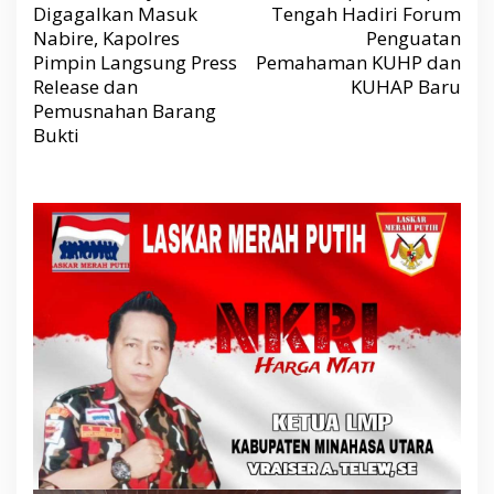
g
Digagalkan Masuk
Tengah Hadiri Forum
a
s
Nabire, Kapolres
Penguatan
i
p
Pimpin Langsung Press
Pemahaman KUHP dan
o
s
Release dan
KUHAP Baru
Pemusnahan Barang
Bukti