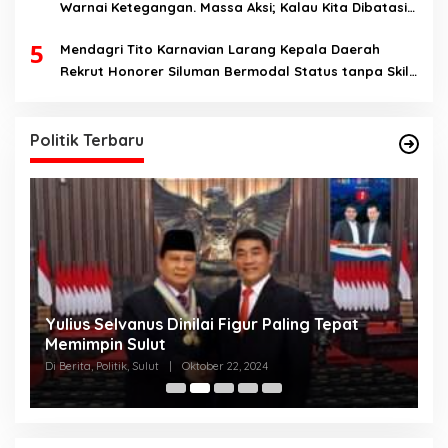
Warnai Ketegangan. Massa Aksi; Kalau Kita Dibatasi
Untuk Masuk, Hanya Ada Satu Kata, Lawan!!
5
Mendagri Tito Karnavian Larang Kepala Daerah
Rekrut Honorer Siluman Bermodal Status tanpa Skill.
Nitizen: Bagaimana Dengan Pusat Pak?
Politik Terbaru
Yulius Selvanus Dinilai Figur Paling Tepat
C
h
Memimpin Sulut
T
N
Di Berita, Politik, Sulut
|
Oktober 22, 2024
Di
K