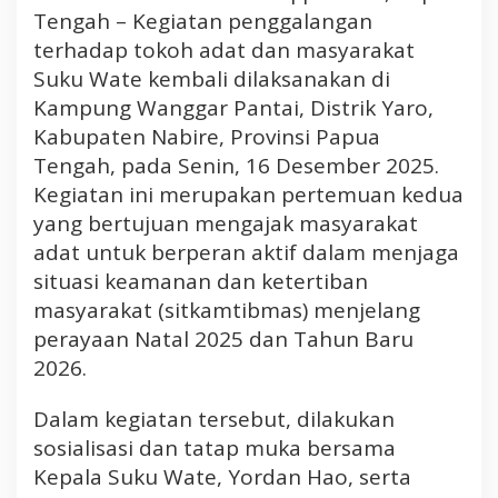
Tengah – Kegiatan penggalangan
P
u
terhadap tokoh adat dan masyarakat
s
Suku Wate kembali dilaksanakan di
a
Kampung Wanggar Pantai, Distrik Yaro,
t
Kabupaten Nabire, Provinsi Papua
d
Tengah, pada Senin, 16 Desember 2025.
a
Kegiatan ini merupakan pertemuan kedua
n
D
yang bertujuan mengajak masyarakat
u
adat untuk berperan aktif dalam menjaga
k
situasi keamanan dan ketertiban
u
masyarakat (sitkamtibmas) menjelang
n
perayaan Natal 2025 dan Tahun Baru
g
K
2026.
e
a
Dalam kegiatan tersebut, dilakukan
m
sosialisasi dan tatap muka bersama
a
Kepala Suku Wate, Yordan Hao, serta
n