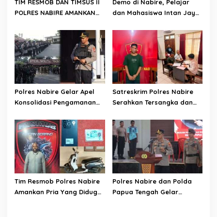
TIM RESMOB DAN TIMSUS II
Demo di Nabire, Pelajar
POLRES NABIRE AMANKAN
dan Mahasiswa Intan Jaya
TERDUGA PELAKU
Sampaikan Dua Tuntutan
CURANMOR, SEPEDA MOTOR
Kepada DPR Papua Tengah
BERHASIL DIAMANKAN
Polres Nabire Gelar Apel
Satreskrim Polres Nabire
Konsolidasi Pengamanan
Serahkan Tersangka dan
Penyampaian Aspirasi
Barang Bukti Kasus
Pelajar Mahasiswa Intan
Penganiayaan yang
Jaya Se-Indonesia
Mengakibatkan Korban
Meninggal Dunia ke
Kejaksaan Negeri Nabire
Tim Resmob Polres Nabire
Polres Nabire dan Polda
Amankan Pria Yang Diduga
Papua Tengah Gelar
Kuasai Motor Hasil
Turnamen Olahraga
Curanmor
Sambut Hari Bhayangkara