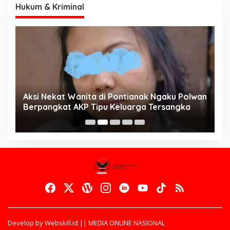
Hukum & Kriminal
Aksi Nekat Wanita di Pontianak Ngaku Polwan
E
Berpangkat AKP Tipu Keluarga Tersangka
d
K
Develop by Webskill.id || MEDIA ONLINE NASIONAL