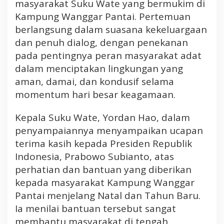
masyarakat Suku Wate yang bermukim di
a
Kampung Wanggar Pantai. Pertemuan
n
N
berlangsung dalam suasana kekeluargaan
a
dan penuh dialog, dengan penekanan
t
pada pentingnya peran masyarakat adat
a
dalam menciptakan lingkungan yang
r
aman, damai, dan kondusif selama
u
momentum hari besar keagamaan.
Kepala Suku Wate, Yordan Hao, dalam
penyampaiannya menyampaikan ucapan
terima kasih kepada Presiden Republik
Indonesia, Prabowo Subianto, atas
perhatian dan bantuan yang diberikan
kepada masyarakat Kampung Wanggar
Pantai menjelang Natal dan Tahun Baru.
Ia menilai bantuan tersebut sangat
membantu masyarakat di tengah