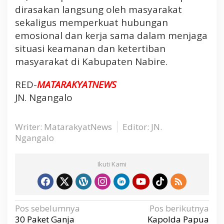
dirasakan langsung oleh masyarakat
sekaligus memperkuat hubungan
emosional dan kerja sama dalam menjaga
situasi keamanan dan ketertiban
masyarakat di Kabupaten Nabire.
RED-
MATARAKYATNEWS
JN. Ngangalo
Writer: MatarakyatNews
Editor: JN.
Ngangalo
Ikuti Kami
N
Pos sebelumnya
Pos berikutnya
a
v
30 Paket Ganja
Kapolda Papua
i