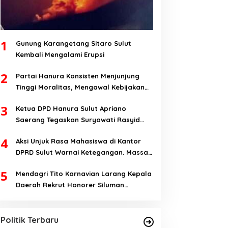
1
Gunung Karangetang Sitaro Sulut
Kembali Mengalami Erupsi
2
Partai Hanura Konsisten Menjunjung
Tinggi Moralitas, Mengawal Kebijakan
Yang Pro-Rakyat Serta Mewujudkan
3
Ketua DPD Hanura Sulut Apriano
Keadilan Sosial
Saerang Tegaskan Suryawati Rasyid
Hanya Mantan Bendahara, Tapi Bukan
4
Aksi Unjuk Rasa Mahasiswa di Kantor
Bendahara Periode 2026-2031
DPRD Sulut Warnai Ketegangan. Massa
Aksi; Kalau Kita Dibatasi Untuk Masuk,
5
Mendagri Tito Karnavian Larang Kepala
Hanya Ada Satu Kata, Lawan!!
Daerah Rekrut Honorer Siluman
Yulius Selvanus Dinilai Figur Paling
Bermodal Status tanpa Skill. Nitizen:
Tepat Memimpin Sulut
Bagaimana Dengan Pusat Pak?
Di Berita, Politik, Sulut
|
Oktober 22, 2024
Politik Terbaru