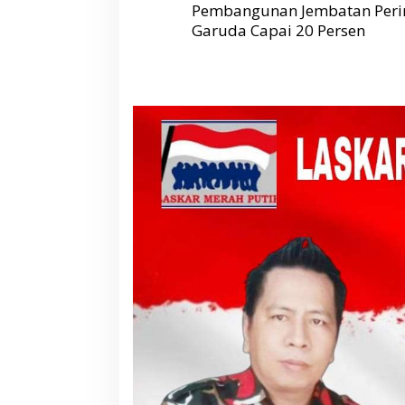
v
Pembangunan Jembatan Perin
i
g
Garuda Capai 20 Persen
a
s
i
p
o
s