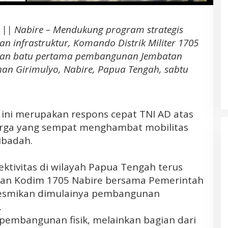
Daerah Kepulauan
|| Nabire – Mendukung program strategis
n infrastruktur, Komando Distrik Militer 1705
akan batu pertama pembangunan Jembatan
han Girimulyo, Nabire, Papua Tengah, sabtu
ini merupakan respons cepat TNI AD atas
rga yang sempat menghambat mobilitas
ibadah.
ktivitas di wilayah Papua Tengah terus
jaran Kodim 1705 Nabire bersama Pemerintah
resmikan dimulainya pembangunan
Banjir Besar di Desa Bakan
Bolmong. Pemerhati LIN; Diduga
.
Akibat Aktivitas Deforestasi
 pembangunan fisik, melainkan bagian dari
Perusahaan Tambang PT. JRBM