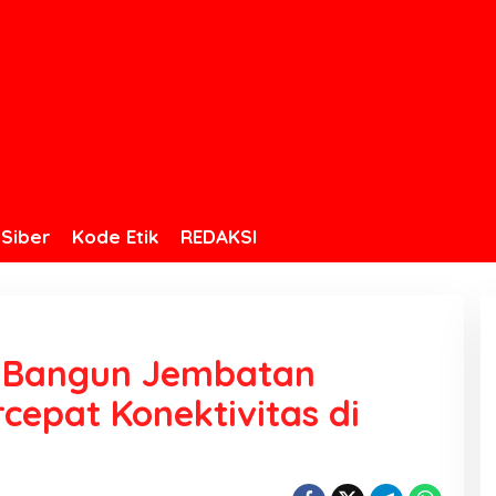
Siber
Kode Etik
REDAKSI
e Bangun Jembatan
rcepat Konektivitas di