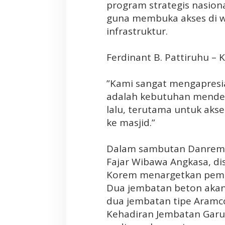
c
program strategis nasion
e
guna membuka akses di w
p
infrastruktur.
a
t
‎Ferdinant B. Pattiruhu –
K
o
n
‎”Kami sangat mengapresia
e
adalah kebutuhan mendes
k
lalu, terutama untuk aks
t
ke masjid.”
i
v
i
‎Dalam sambutan Danrem 
t
Fajar Wibawa Angkasa, di
a
Korem menargetkan pemba
s
Dua jembatan beton akan
d
dua jembatan tipe Aramc
i
‎Kehadiran Jembatan Ga
P
a