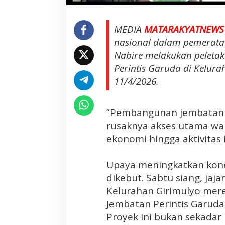
a
n
MEDIA
MATARAKYATNEWS
P
e
nasional dalam pemerataa
r
Nabire melakukan pelet
i
Perintis Garuda di Kelura
n
11/4/2026.
t
i
s
‎”Pembangunan jembatan 
G
rusaknya akses utama wa
a
ekonomi hingga aktivitas 
r
u
d
‎Upaya meningkatkan kone
a
dikebut. Sabtu siang, ja
,
Kelurahan Girimulyo me
P
Jembatan Perintis Garuda
e
‎Proyek ini bukan sekadar
r