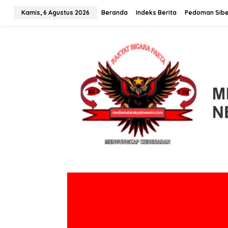
L
Kamis, 6 Agustus 2026
Beranda
Indeks Berita
Pedoman Sibe
e
w
a
t
i
k
e
k
o
n
t
e
n