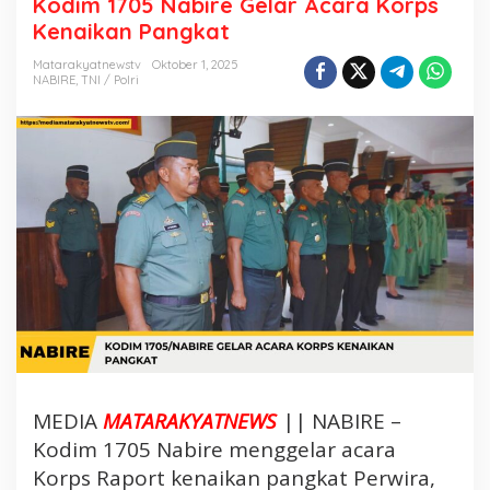
Kodim 1705 Nabire Gelar Acara Korps
d
Kenaikan Pangkat
i
m
Matarakyatnewstv
Oktober 1, 2025
NABIRE
,
TNI / Polri
1
7
0
5
N
a
b
i
r
e
G
e
l
a
MEDIA
MATARAKYATNEWS
|| NABIRE –
r
A
Kodim 1705 Nabire menggelar acara
c
Korps Raport kenaikan pangkat Perwira,