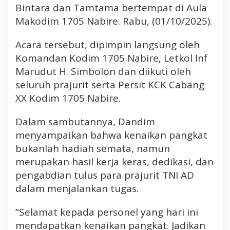
a
Bintara dan Tamtama bertempat di Aula
r
Makodim 1705 Nabire. Rabu, (01/10/2025).
a
K
Acara tersebut, dipimpin langsung oleh
o
Komandan Kodim 1705 Nabire, Letkol Inf
r
p
Marudut H. Simbolon dan diikuti oleh
s
seluruh prajurit serta Persit KCK Cabang
K
XX Kodim 1705 Nabire.
e
n
Dalam sambutannya, Dandim
a
menyampaikan bahwa kenaikan pangkat
i
bukanlah hadiah semata, namun
k
a
merupakan hasil kerja keras, dedikasi, dan
n
pengabdian tulus para prajurit TNI AD
P
dalam menjalankan tugas.
a
n
“Selamat kepada personel yang hari ini
g
mendapatkan kenaikan pangkat. Jadikan
k