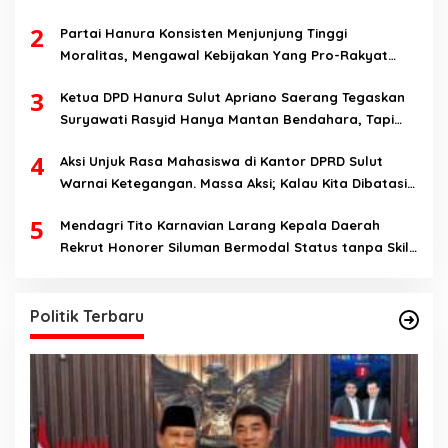
2
Partai Hanura Konsisten Menjunjung Tinggi
Moralitas, Mengawal Kebijakan Yang Pro-Rakyat
Serta Mewujudkan Keadilan Sosial
3
Ketua DPD Hanura Sulut Apriano Saerang Tegaskan
Suryawati Rasyid Hanya Mantan Bendahara, Tapi
Bukan Bendahara Periode 2026-2031
4
Aksi Unjuk Rasa Mahasiswa di Kantor DPRD Sulut
Warnai Ketegangan. Massa Aksi; Kalau Kita Dibatasi
Untuk Masuk, Hanya Ada Satu Kata, Lawan!!
5
Mendagri Tito Karnavian Larang Kepala Daerah
Rekrut Honorer Siluman Bermodal Status tanpa Skill.
Nitizen: Bagaimana Dengan Pusat Pak?
Politik Terbaru