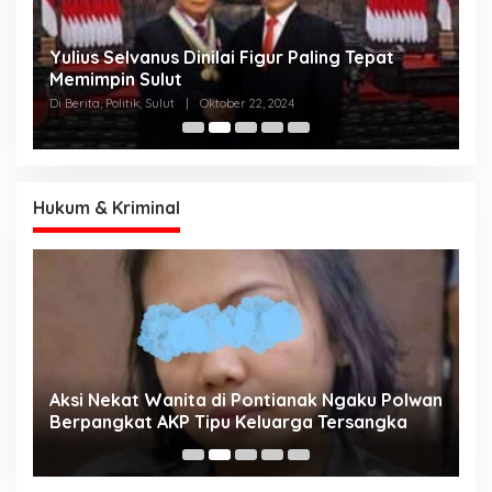
Yulius Selvanus Dinilai Figur Paling Tepat
C
h
Memimpin Sulut
T
N
Di Berita, Politik, Sulut
|
Oktober 22, 2024
Di
K
Hukum & Kriminal
Aksi Nekat Wanita di Pontianak Ngaku Polwan
E
Berpangkat AKP Tipu Keluarga Tersangka
d
K