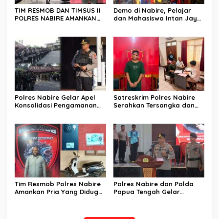
TIM RESMOB DAN TIMSUS II
Demo di Nabire, Pelajar
POLRES NABIRE AMANKAN
dan Mahasiswa Intan Jaya
TERDUGA PELAKU
Sampaikan Dua Tuntutan
CURANMOR, SEPEDA MOTOR
Kepada DPR Papua Tengah
BERHASIL DIAMANKAN
Polres Nabire Gelar Apel
Satreskrim Polres Nabire
Konsolidasi Pengamanan
Serahkan Tersangka dan
Penyampaian Aspirasi
Barang Bukti Kasus
Pelajar Mahasiswa Intan
Penganiayaan yang
Jaya Se-Indonesia
Mengakibatkan Korban
Meninggal Dunia ke
Kejaksaan Negeri Nabire
Tim Resmob Polres Nabire
Polres Nabire dan Polda
Amankan Pria Yang Diduga
Papua Tengah Gelar
Kuasai Motor Hasil
Turnamen Olahraga
Curanmor
Sambut Hari Bhayangkara
ke-80