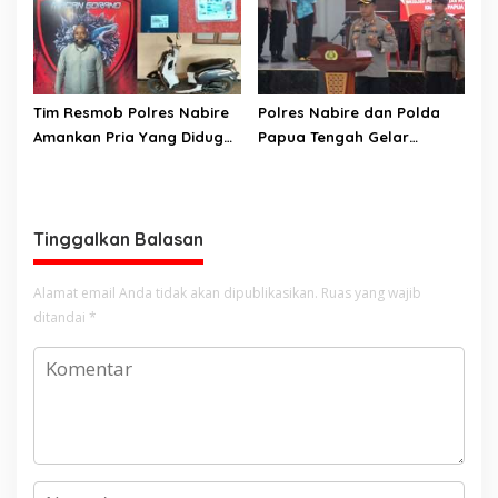
Jaya Se-Indonesia
Mengakibatkan Korban
Meninggal Dunia ke
Kejaksaan Negeri Nabire
Tim Resmob Polres Nabire
Polres Nabire dan Polda
Amankan Pria Yang Diduga
Papua Tengah Gelar
Kuasai Motor Hasil
Turnamen Olahraga
Curanmor
Sambut Hari Bhayangkara
ke-80
Tinggalkan Balasan
Alamat email Anda tidak akan dipublikasikan.
Ruas yang wajib
ditandai
*