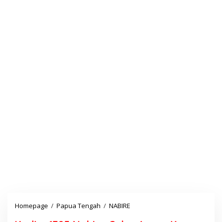
Homepage
/
Papua Tengah
/
NABIRE
K
o