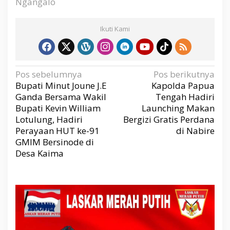
Ngangalo
Ikuti Kami
N
Pos sebelumnya
Pos berikutnya
a
v
Bupati Minut Joune J.E
Kapolda Papua
i
g
Ganda Bersama Wakil
Tengah Hadiri
a
s
Bupati Kevin William
Launching Makan
i
p
Lotulung, Hadiri
Bergizi Gratis Perdana
o
s
Perayaan HUT ke-91
di Nabire
GMIM Bersinode di
Desa Kaima