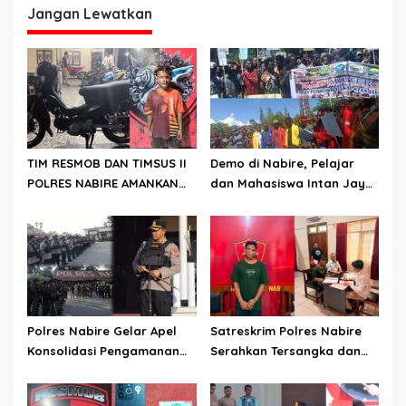
Jangan Lewatkan
TIM RESMOB DAN TIMSUS II
Demo di Nabire, Pelajar
POLRES NABIRE AMANKAN
dan Mahasiswa Intan Jaya
TERDUGA PELAKU
Sampaikan Dua Tuntutan
CURANMOR, SEPEDA MOTOR
Kepada DPR Papua Tengah
BERHASIL DIAMANKAN
Polres Nabire Gelar Apel
Satreskrim Polres Nabire
Konsolidasi Pengamanan
Serahkan Tersangka dan
Penyampaian Aspirasi
Barang Bukti Kasus
Pelajar Mahasiswa Intan
Penganiayaan yang