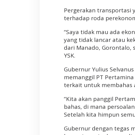
s
S
Pergerakan transportasi
e
terhadap roda perekonom
l
v
“Saya tidak mau ada ekon
a
yang tidak lancar atau k
n
dari Manado, Gorontalo, 
u
YSK.
s
;
K
Gubernur Yulius Selvanu
a
memanggil PT Pertamina
l
terkait untuk membahas 
a
u
“Kita akan panggil Pertam
A
bahas, di mana persoalann
d
Setelah kita himpun semua 
a
T
Gubernur dengan tegas m
e
m