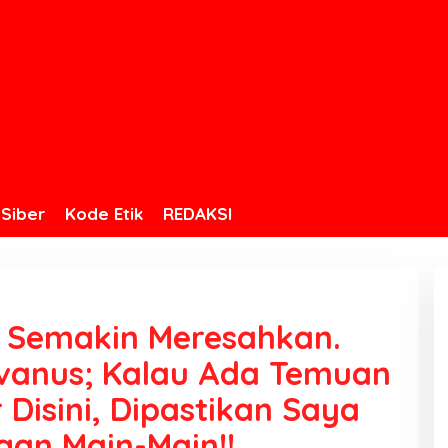
Siber
Kode Etik
REDAKSI
ut Semakin Meresahkan.
lvanus; Kalau Ada Temuan
Disini, Dipastikan Saya
gan Main-Main!!