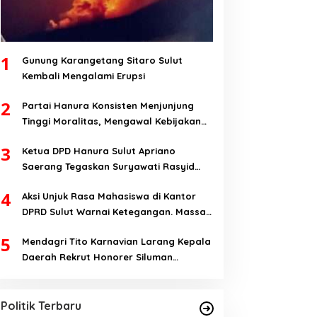
1
Gunung Karangetang Sitaro Sulut
Kembali Mengalami Erupsi
2
Partai Hanura Konsisten Menjunjung
Tinggi Moralitas, Mengawal Kebijakan
Yang Pro-Rakyat Serta Mewujudkan
3
Ketua DPD Hanura Sulut Apriano
Keadilan Sosial
Saerang Tegaskan Suryawati Rasyid
Hanya Mantan Bendahara, Tapi Bukan
4
Aksi Unjuk Rasa Mahasiswa di Kantor
Bendahara Periode 2026-2031
DPRD Sulut Warnai Ketegangan. Massa
Aksi; Kalau Kita Dibatasi Untuk Masuk,
5
Mendagri Tito Karnavian Larang Kepala
Hanya Ada Satu Kata, Lawan!!
Daerah Rekrut Honorer Siluman
Yulius Selvanus Dinilai Figur Paling
Bermodal Status tanpa Skill. Nitizen:
Tepat Memimpin Sulut
Bagaimana Dengan Pusat Pak?
Di Berita, Politik, Sulut
|
Oktober 22, 2024
Politik Terbaru