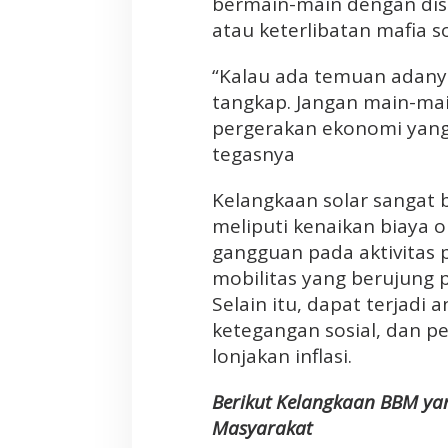
bermain-main dengan dis
u
atau keterlibatan mafia so
a
n
“Kalau ada temuan adanya 
A
tangkap. Jangan main-main
d
pergerakan ekonomi yang
a
tegasnya
n
y
a
Kelangkaan solar sangat 
M
meliputi kenaikan biaya 
a
gangguan pada aktivitas p
f
mobilitas yang berujung 
i
Selain itu, dapat terjadi
a
ketegangan sosial, dan p
S
o
lonjakan inflasi.
l
a
Berikut Kelangkaan BBM ya
r
Masyarakat
D