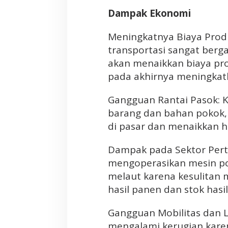
i
Dampak Ekonomi
s
i
Meningkatnya Biaya Produ
n
transportasi sangat berga
i
akan menaikkan biaya prod
,
D
pada akhirnya meningkatk
i
p
Gangguan Rantai Pasok: 
a
barang dan bahan pokok,
s
di pasar dan menaikkan h
t
i
Dampak pada Sektor Perta
k
mengoperasikan mesin pom
a
n
melaut karena kesulita
S
hasil panen dan stok hasil
a
y
Gangguan Mobilitas dan L
a
mengalami kerugian kare