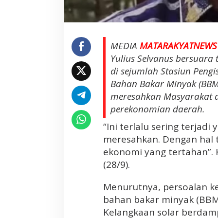
s
a
h
k
MEDIA
MATARAKYATNEWS
a
Yulius Selvanus bersuara
n
di sejumlah Stasiun Peng
.
G
Bahan Bakar Minyak (BBM)
u
meresahkan Masyarakat 
b
perekonomian daerah.
e
r
“Ini terlalu sering terjad
n
meresahkan. Dengan hal t
u
ekonomi yang tertahan”. 
r
(28/9).
Y
u
Menurutnya, persoalan ke
l
bahan bakar minyak (BBM)
i
u
Kelangkaan solar berdam