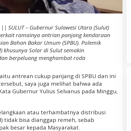
Daerah Kepulauan
|| SULUT – Gubernur Sulawesi Utara (Sulut)
 terkait ramainya antrian panjang kendaraan
isian Bahan Bakar Umum (SPBU). Polemik
 khusunya Solar di Sulut semakin
dan berpeluang menghambat roda
Banjir Besar di Desa Bakan
Bolmong. Pemerhati LIN; Diduga
i yaitu antrean cukup panjang di SPBU dan ini
Akibat Aktivitas Deforestasi
Perusahaan Tambang PT. JRBM
ersebut, saya juga melihat bahwa ada
dan Penambangan Liar
Kata Gubernur Yulius Selvanus pada Minggu,
langkaan atau terhambatnya distribusi
 tidak bisa dianggap remeh, sebab
pak besar kepada Masyarakat.