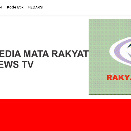
er
Kode Etik
REDAKSI