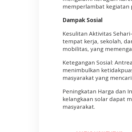
A
memperlambat kegiatan 
k
a
Dampak Sosial
n
T
Kesulitan Aktivitas Sehar
a
n
tempat kerja, sekolah, d
g
mobilitas, yang memengar
k
a
Ketegangan Sosial: Antr
p
menimbulkan ketidakpuasa
.
masyarakat yang mencari 
J
a
Peningkatan Harga dan Inf
n
kelangkaan solar dapat m
g
a
masyarakat.
n
M
a
i