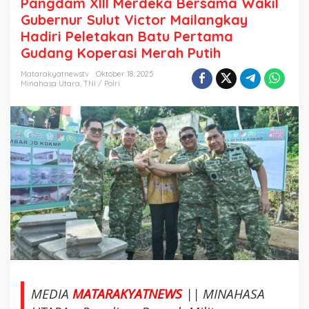
Pangdam XIII Merdeka Bersama Wakil
n
Gubernur Sulut Victor Mailangkay
g
Hadiri Peletakan Batu Pertama
d
Gudang Koperasi Merah Putih
a
m
Matarakyatnewstv
Oktober 18, 2025
X
Minahasa Utara
,
TNI / Polri
I
I
I
M
e
r
d
e
k
a
B
e
r
MEDIA
MATARAKYATNEWS
|| MINAHASA
s