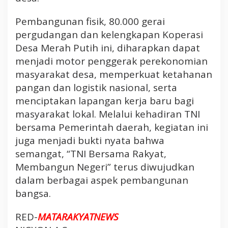
r
i
Pembangunan fisik, 80.000 gerai
P
pergudangan dan kelengkapan Koperasi
e
Desa Merah Putih ini, diharapkan dapat
l
menjadi motor penggerak perekonomian
e
t
masyarakat desa, memperkuat ketahanan
a
pangan dan logistik nasional, serta
k
menciptakan lapangan kerja baru bagi
a
masyarakat lokal. Melalui kehadiran TNI
n
bersama Pemerintah daerah, kegiatan ini
B
juga menjadi bukti nyata bahwa
a
t
semangat, “TNI Bersama Rakyat,
u
Membangun Negeri” terus diwujudkan
P
dalam berbagai aspek pembangunan
e
bangsa.
r
t
RED-
MATARAKYATNEWS
a