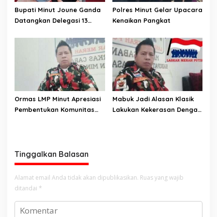
Bupati Minut Joune Ganda
Polres Minut Gelar Upacara
Datangkan Delegasi 13
Kenaikan Pangkat
Negara Uni Eropa. Ketua
LMP Minut, Vraiser Telew; Ini
Bukan Sekedar Prestasi
Tapi Kerja Nyata Bupati
Untuk Daerahnya
Ormas LMP Minut Apresiasi
Mabuk Jadi Alasan Klasik
Pembentukan Komunitas
Lakukan Kekerasan Dengan
BERSAMA di Sulut
Sajam di Minut. Ormas LMP
Minut Desak APH Agar
Tindak Tegas Pelaku Tanpa
Pandang Bulu
Tinggalkan Balasan
Alamat email Anda tidak akan dipublikasikan.
Ruas yang wajib
ditandai
*