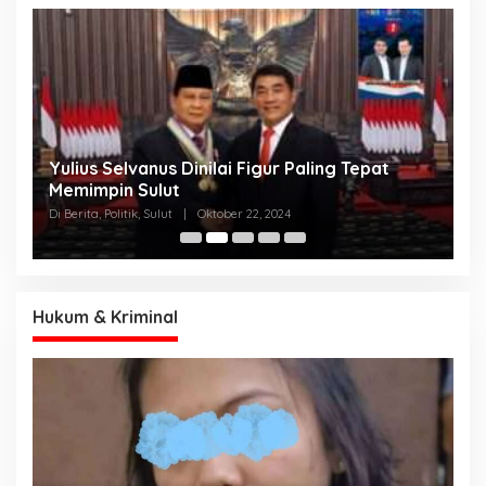
Yulius Selvanus Dinilai Figur Paling Tepat
C
h
Memimpin Sulut
T
N
Di Berita, Politik, Sulut
|
Oktober 22, 2024
Di
K
Hukum & Kriminal