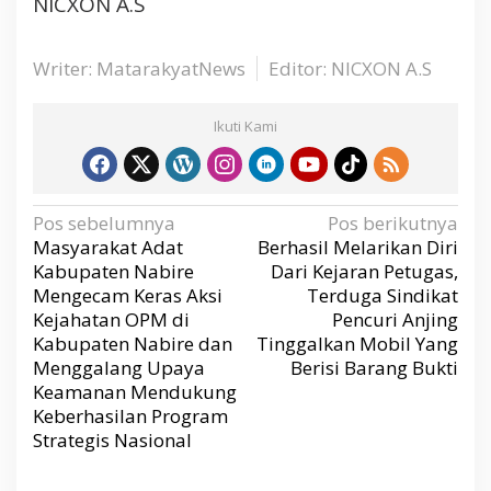
NICXON A.S
m
a
G
Writer: MatarakyatNews
Editor: NICXON A.S
u
d
a
Ikuti Kami
n
g
K
o
N
Pos sebelumnya
Pos berikutnya
a
p
v
Masyarakat Adat
Berhasil Melarikan Diri
i
e
g
Kabupaten Nabire
Dari Kejaran Petugas,
a
r
s
Mengecam Keras Aksi
Terduga Sindikat
i
a
p
Kejahatan OPM di
Pencuri Anjing
o
s
s
Kabupaten Nabire dan
Tinggalkan Mobil Yang
i
Menggalang Upaya
Berisi Barang Bukti
M
Keamanan Mendukung
e
Keberhasilan Program
r
Strategis Nasional
a
h