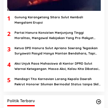
1
Gunung Karangetang Sitaro Sulut Kembali
Mengalami Erupsi
2
Partai Hanura Konsisten Menjunjung Tinggi
Moralitas, Mengawal Kebijakan Yang Pro-Rakyat
Serta Mewujudkan Keadilan Sosial
3
Ketua DPD Hanura Sulut Apriano Saerang Tegaskan
Suryawati Rasyid Hanya Mantan Bendahara, Tapi
Bukan Bendahara Periode 2026-2031
4
Aksi Unjuk Rasa Mahasiswa di Kantor DPRD Sulut
Warnai Ketegangan. Massa Aksi; Kalau Kita Dibatasi
Untuk Masuk, Hanya Ada Satu Kata, Lawan!!
5
Mendagri Tito Karnavian Larang Kepala Daerah
Rekrut Honorer Siluman Bermodal Status tanpa Skill.
Nitizen: Bagaimana Dengan Pusat Pak?
Politik Terbaru