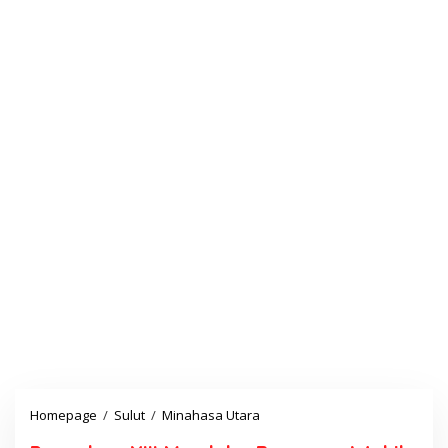
Homepage
/
Sulut
/
Minahasa Utara
P
a