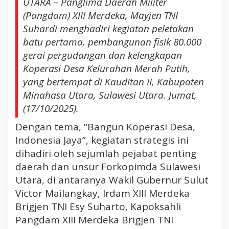
UTARA – Panglima Daerah Militer
a
m
(Pangdam) XIII Merdeka, Mayjen TNI
a
Suhardi menghadiri kegiatan peletakan
W
batu pertama, pembangunan fisik 80.000
a
gerai pergudangan dan kelengkapan
k
Koperasi Desa Kelurahan Merah Putih,
i
yang bertempat di Kauditan II, Kabupaten
l
G
Minahasa Utara, Sulawesi Utara. Jumat,
u
(17/10/2025).
b
Dengan tema, “Bangun Koperasi Desa,
e
r
Indonesia Jaya”, kegiatan strategis ini
n
dihadiri oleh sejumlah pejabat penting
u
daerah dan unsur Forkopimda Sulawesi
r
Utara, di antaranya Wakil Gubernur Sulut
S
Victor Mailangkay, Irdam XIII Merdeka
u
l
Brigjen TNI Esy Suharto, Kapoksahli
u
Pangdam XIII Merdeka Brigjen TNI
t