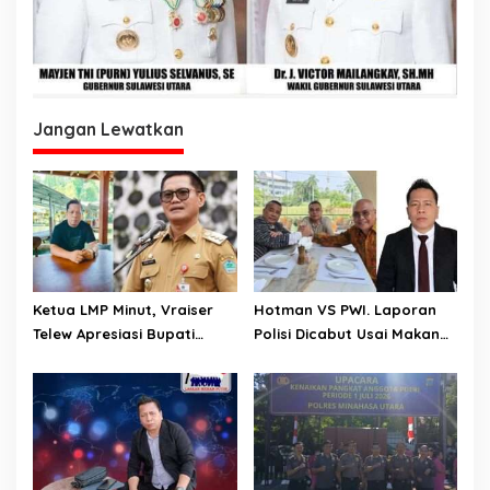
Jangan Lewatkan
Ketua LMP Minut, Vraiser
Hotman VS PWI. Laporan
Telew Apresiasi Bupati
Polisi Dicabut Usai Makan
Joune Ganda Kendalikan
Siang Bersama. Pimum
Inflasi Ditengah Gejolak
Media MatarakyatNews,
Ekonomi
Vraiser Telew: Tindakan PWI
Blunder, Jadi Ancaman
Terhadap Marwah Pers