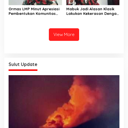
Ormas LMP Minut Apresiasi
Mabuk Jadi Alasan Klasik
Pembentukan Komunitas
Lakukan Kekerasan Dengan
BERSAMA di Sulut
Sajam di Minut. Ormas LMP
Minut Desak APH Agar
Tindak Tegas Pelaku Tanpa
Pandang Bulu
View More
Sulut Update