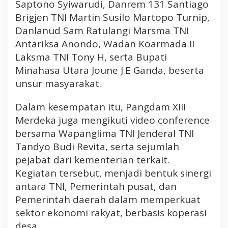
Saptono Syiwarudi, Danrem 131 Santiago
V
Brigjen TNI Martin Susilo Martopo Turnip,
i
Danlanud Sam Ratulangi Marsma TNI
c
Antariksa Anondo, Wadan Koarmada II
t
o
Laksma TNI Tony H, serta Bupati
r
Minahasa Utara Joune J.E Ganda, beserta
M
unsur masyarakat.
a
i
Dalam kesempatan itu, Pangdam XIII
l
Merdeka juga mengikuti video conference
a
bersama Wapanglima TNI Jenderal TNI
n
g
Tandyo Budi Revita, serta sejumlah
k
pejabat dari kementerian terkait.
a
Kegiatan tersebut, menjadi bentuk sinergi
y
antara TNI, Pemerintah pusat, dan
H
Pemerintah daerah dalam memperkuat
a
d
sektor ekonomi rakyat, berbasis koperasi
i
desa.