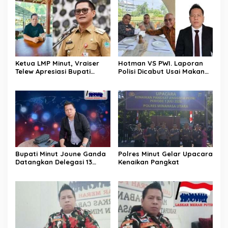
Ketua LMP Minut, Vraiser
Hotman VS PWI. Laporan
Telew Apresiasi Bupati
Polisi Dicabut Usai Makan
Joune Ganda Kendalikan
Siang Bersama. Pimum
Inflasi Ditengah Gejolak
Media MatarakyatNews,
Ekonomi
Vraiser Telew: Tindakan PWI
Blunder, Jadi Ancaman
Terhadap Marwah Pers
Bupati Minut Joune Ganda
Polres Minut Gelar Upacara
Datangkan Delegasi 13
Kenaikan Pangkat
Negara Uni Eropa. Ketua
LMP Minut, Vraiser Telew; Ini
Bukan Sekedar Prestasi
Tapi Kerja Nyata Bupati
Untuk Daerahnya