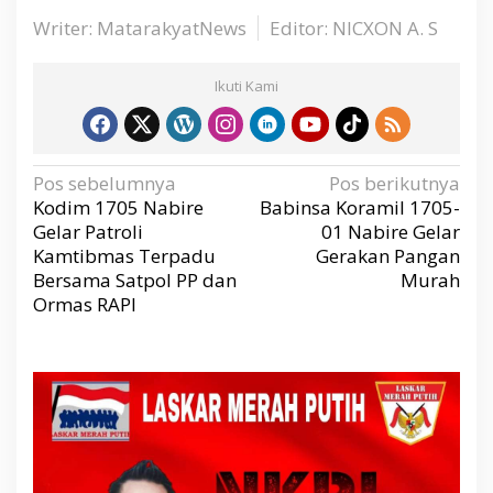
r
Writer: MatarakyatNews
Editor: NICXON A. S
B
u
r
Ikuti Kami
u
n
g
d
N
Pos sebelumnya
Pos berikutnya
a
i
v
Kodim 1705 Nabire
Babinsa Koramil 1705-
i
M
g
Gelar Patroli
01 Nabire Gelar
a
a
s
Kamtibmas Terpadu
Gerakan Pangan
i
b
p
Bersama Satpol PP dan
Murah
o
e
s
Ormas RAPI
s
T
N
I