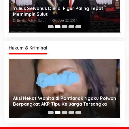
Yulius Selvanus Dinilai Figur Paling Tepat
C
h
Memimpin Sulut
T
N
Di Berita, Politik, Sulut
|
Oktober 22, 2024
Di
K
Hukum & Kriminal
Aksi Nekat Wanita di Pontianak Ngaku Polwan
E
Berpangkat AKP Tipu Keluarga Tersangka
d
K