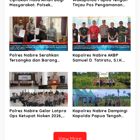
Masyarakat. Polsek
Tinjau Pos Pengamanan
Dimembe Bersama Koramil
Idul fitri di Nabire
1310-04 Dimembe Serta
Unsur Pemerintah
Kecamatan Dimembe
Lakukan Patroli Gabungan
Polres Nabire Serahkan
Kapolres Nabire AKBP
Tersangka dan Barang
Samuel D. Tatiratu, S.I.K.
Bukti Kasus Kecelakaan
Hadiri Gerakan Pangan
Lalu Lintas ke Kejaksaan
Murah Jelang Idul Fitri 1447
Negeri Nabire
H
Polres Nabire Gelar Latpra
Kapolres Nabire Dampingi
Ops Ketupat Noken 2026,
Kapolda Papua Tengah
Tingkatkan Kesiapan
Tinjau Lokasi Tanah Mako
Personel Jelang
Polda Papua Tengah
Pengamanan Idul Fitri
View More