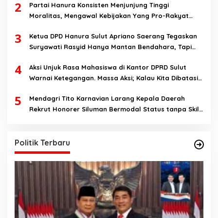
2
Partai Hanura Konsisten Menjunjung Tinggi
Moralitas, Mengawal Kebijakan Yang Pro-Rakyat
Serta Mewujudkan Keadilan Sosial
3
Ketua DPD Hanura Sulut Apriano Saerang Tegaskan
Suryawati Rasyid Hanya Mantan Bendahara, Tapi
Bukan Bendahara Periode 2026-2031
4
Aksi Unjuk Rasa Mahasiswa di Kantor DPRD Sulut
Warnai Ketegangan. Massa Aksi; Kalau Kita Dibatasi
Untuk Masuk, Hanya Ada Satu Kata, Lawan!!
5
Mendagri Tito Karnavian Larang Kepala Daerah
Rekrut Honorer Siluman Bermodal Status tanpa Skill.
Nitizen: Bagaimana Dengan Pusat Pak?
Politik Terbaru