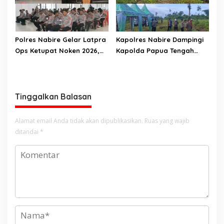
Polres Nabire Gelar Latpra
Kapolres Nabire Dampingi
Ops Ketupat Noken 2026,
Kapolda Papua Tengah
Tingkatkan Kesiapan
Tinjau Lokasi Tanah Mako
Personel Jelang
Polda Papua Tengah
Pengamanan Idul Fitri
Tinggalkan Balasan
Alamat email Anda tidak akan dipublikasikan.
Ruas yang wajib
ditandai
*