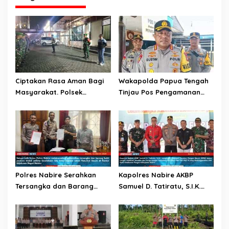
Ciptakan Rasa Aman Bagi
Wakapolda Papua Tengah
Masyarakat. Polsek
Tinjau Pos Pengamanan
Dimembe Bersama Koramil
Idul fitri di Nabire
1310-04 Dimembe Serta
Unsur Pemerintah
Kecamatan Dimembe
Lakukan Patroli Gabungan
Polres Nabire Serahkan
Kapolres Nabire AKBP
Tersangka dan Barang
Samuel D. Tatiratu, S.I.K.
Bukti Kasus Kecelakaan
Hadiri Gerakan Pangan
Lalu Lintas ke Kejaksaan
Murah Jelang Idul Fitri 1447
Negeri Nabire
H