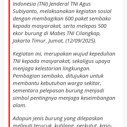
e
Indonesia (TNI) Jenderal TNI Agus
g
Subiyanto, melaksanakan kegiatan sosial
i
dengan membagikan 600 paket sembako
a
kepada masyarakat, serta melepas 500
t
ekor burung di Mabes TNI Cilangkap,
a
n
Jakarta Timur. Jumat, (12/09/2025).
P
e
Kegiatan ini, merupakan wujud kepedulian
m
TNI kepada masyarakat, sekaligus upaya
b
menjaga kelestarian lingkungan.
a
Pembagian sembako, ditujukan untuk
g
membantu kebutuhan warga sekitar,
i
a
sementara pelepasan burung menjadi
n
simbol pentingnya menjaga keseimbangan
S
alam.
e
m
Adapun jenis burung yang dilepaskan
b
meliputi terucuk, kutilang, perkutut, kaso-
a