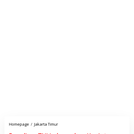
Homepage
/
Jakarta Timur
P
a