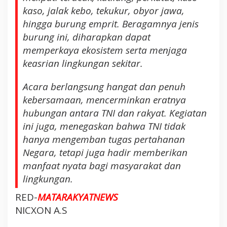
kaso, jalak kebo, tekukur, obyor jawa,
k
o
hingga burung emprit. Beragamnya jenis
d
burung ini, diharapkan dapat
a
memperkaya ekosistem serta menjaga
n
keasrian lingkungan sekitar.
L
e
Acara berlangsung hangat dan penuh
p
kebersamaan, mencerminkan eratnya
a
s
hubungan antara TNI dan rakyat. Kegiatan
R
ini juga, menegaskan bahwa TNI tidak
a
hanya mengemban tugas pertahanan
t
Negara, tetapi juga hadir memberikan
u
manfaat nyata bagi masyarakat dan
s
a
lingkungan.
n
RED-
MATARAKYATNEWS
E
NICXON A.S
k
o