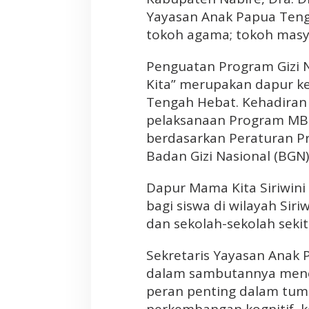
e
Yayasan Anak Papua Tenga
m
tokoh agama; tokoh masya
k
a
Penguatan Program Gizi 
b
N
Kita” merupakan dapur k
a
Tengah Hebat. Kehadiran
b
pelaksanaan Program MBG
i
berdasarkan Peraturan P
r
Badan Gizi Nasional (BGN)
e
Dapur Mama Kita Siriwini
bagi siswa di wilayah Sir
dan sekolah-sekolah sekit
Sekretaris Yayasan Anak 
dalam sambutannya mene
peran penting dalam tu