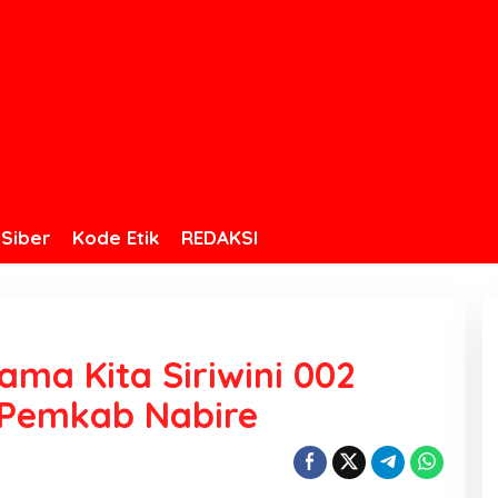
Siber
Kode Etik
REDAKSI
ma Kita Siriwini 002
 Pemkab Nabire