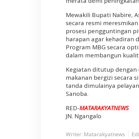
merata demi peningkatan 
Mewakili Bupati Nabire, A
secara resmi meresmikan 
prosesi pengguntingan p
harapan agar kehadiran 
Program MBG secara optim
dalam membangun kualita
Kegiatan ditutup dengan
makanan bergizi secara s
tanda dimulainya pelayan
Sanoba.
RED-
MATARAKYATNEWS
JN. Ngangalo
Writer: Matarakyatnews
Edi