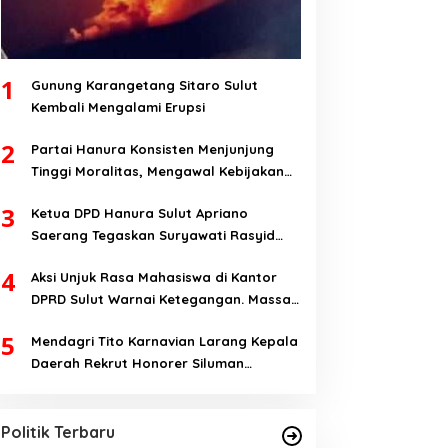
1
Gunung Karangetang Sitaro Sulut
Kembali Mengalami Erupsi
2
Partai Hanura Konsisten Menjunjung
Tinggi Moralitas, Mengawal Kebijakan
Yang Pro-Rakyat Serta Mewujudkan
3
Ketua DPD Hanura Sulut Apriano
Keadilan Sosial
Saerang Tegaskan Suryawati Rasyid
Hanya Mantan Bendahara, Tapi Bukan
4
Aksi Unjuk Rasa Mahasiswa di Kantor
Bendahara Periode 2026-2031
DPRD Sulut Warnai Ketegangan. Massa
Aksi; Kalau Kita Dibatasi Untuk Masuk,
5
Mendagri Tito Karnavian Larang Kepala
Hanya Ada Satu Kata, Lawan!!
Daerah Rekrut Honorer Siluman
Yulius Selvanus Dinilai Figur Paling
Bermodal Status tanpa Skill. Nitizen:
Tepat Memimpin Sulut
Bagaimana Dengan Pusat Pak?
Di Berita, Politik, Sulut
|
Oktober 22, 2024
Politik Terbaru