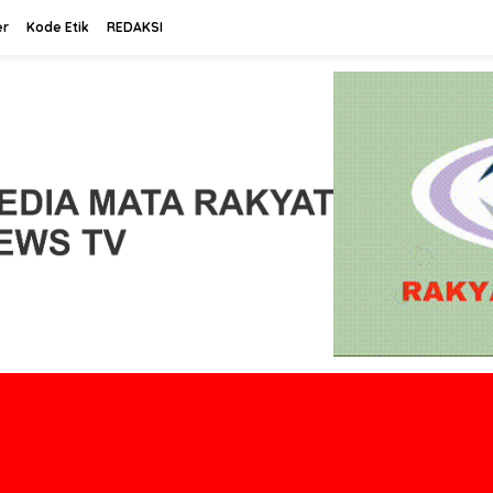
er
Kode Etik
REDAKSI