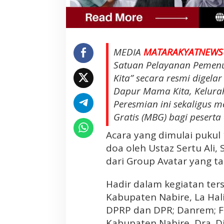
n
i
0
0
MEDIA
MATARAKYATNEWS
2
P
Satuan Pelayanan Pemenu
r
Kita” secara resmi digela
o
Dapur Mama Kita, Kelurah
g
Peresmian ini sekaligus
r
Gratis (MBG) bagi peserta 
a
m
Acara yang dimulai pukul
M
doa oleh Ustaz Sertu Ali,
B
dari Group Avatar yang t
G
O
Hadir dalam kegiatan ter
l
e
Kabupaten Nabire, La Hal
h
DPRP dan DPR; Danrem; F
P
Kabupaten Nabire, Dra. Di