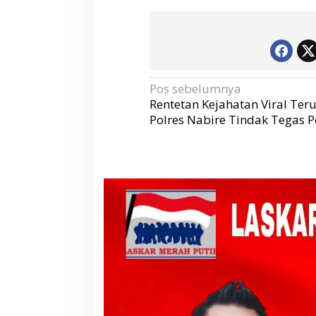
N
Pos sebelumnya
a
v
Rentetan Kejahatan Viral Ter
i
g
Polres Nabire Tindak Tegas P
a
s
i
p
o
s