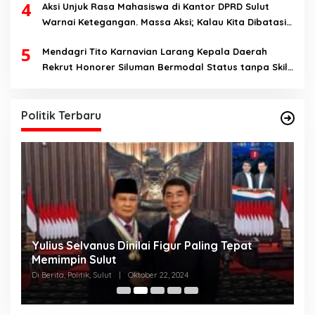
4
Aksi Unjuk Rasa Mahasiswa di Kantor DPRD Sulut
Warnai Ketegangan. Massa Aksi; Kalau Kita Dibatasi
Untuk Masuk, Hanya Ada Satu Kata, Lawan!!
5
Mendagri Tito Karnavian Larang Kepala Daerah
Rekrut Honorer Siluman Bermodal Status tanpa Skill.
Nitizen: Bagaimana Dengan Pusat Pak?
Politik Terbaru
Yulius Selvanus Dinilai Figur Paling Tepat
C
h
Memimpin Sulut
T
N
Di Berita, Politik, Sulut
|
Oktober 22, 2024
Di
K