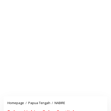
Homepage
/
Papua Tengah
/
NABIRE
P
o