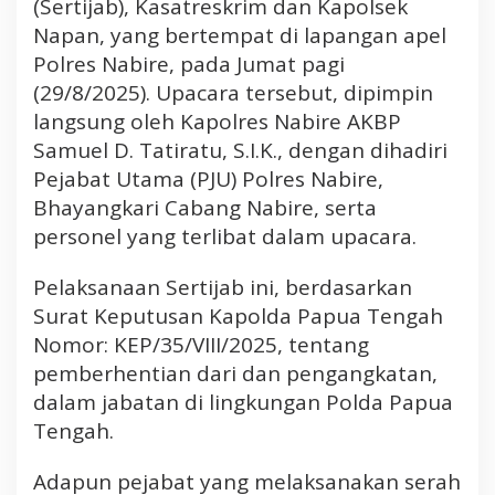
(Sertijab), Kasatreskrim dan Kapolsek
j
a
Napan, yang bertempat di lapangan apel
b
Polres Nabire, pada Jumat pagi
K
(29/8/2025). Upacara tersebut, dipimpin
a
langsung oleh Kapolres Nabire AKBP
s
Samuel D. Tatiratu, S.I.K., dengan dihadiri
a
t
Pejabat Utama (PJU) Polres Nabire,
r
Bhayangkari Cabang Nabire, serta
e
personel yang terlibat dalam upacara.
s
k
Pelaksanaan Sertijab ini, berdasarkan
r
Surat Keputusan Kapolda Papua Tengah
i
Nomor: KEP/35/VIII/2025, tentang
m
d
pemberhentian dari dan pengangkatan,
a
dalam jabatan di lingkungan Polda Papua
n
Tengah.
K
a
Adapun pejabat yang melaksanakan serah
p