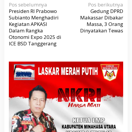
N
Pos sebelumnya
Pos berikutnya
a
v
Presiden RI Prabowo
Gedung DPRD
i
g
Subianto Menghadiri
Makassar Dibakar
a
s
Kegiatan APKASI
Massa, 3 Orang
i
p
Dalam Rangka
Dinyatakan Tewas
o
s
Otonomi Expo 2025 di
ICE BSD Tanggerang