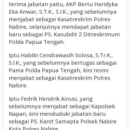
terima jabatan yaitu, AKP Bertu Haridyka
o
Eka Anwar, S.T.K., S.I.K., yang sebelumnya
l
s
menjabat sebagai Kasatreskrim Polres
e
Nabire, selanjutnya mendapat jabatan
k
baru sebagai PS. Kasubdit 2 Ditreskrimum
N
Polda Papua Tengah.
a
p
Iptu Habibi Cendrawasih Solosa, S.Tr.K.,
a
S.I.K., yang sebelumnya bertugas sebagai
n
Pama Polda Papua Tengah, kini resmi
menjabat sebagai Kasatreskrim Polres
Nabire.
Iptu Fedrik Hendrik Ainusi, yang
sebelumnya menjabat sebagai Kapolsek
Napan, kini menduduki jabatan baru
sebagai PS. Kanit Samapta Polsek Nabire
Kota Polres Nabire.