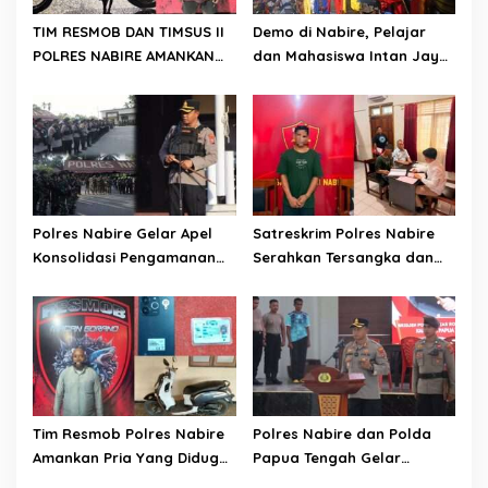
TIM RESMOB DAN TIMSUS II
Demo di Nabire, Pelajar
POLRES NABIRE AMANKAN
dan Mahasiswa Intan Jaya
TERDUGA PELAKU
Sampaikan Dua Tuntutan
CURANMOR, SEPEDA MOTOR
Kepada DPR Papua Tengah
BERHASIL DIAMANKAN
Polres Nabire Gelar Apel
Satreskrim Polres Nabire
Konsolidasi Pengamanan
Serahkan Tersangka dan
Penyampaian Aspirasi
Barang Bukti Kasus
Pelajar Mahasiswa Intan
Penganiayaan yang
Jaya Se-Indonesia
Mengakibatkan Korban
Meninggal Dunia ke
Kejaksaan Negeri Nabire
Tim Resmob Polres Nabire
Polres Nabire dan Polda
Amankan Pria Yang Diduga
Papua Tengah Gelar
Kuasai Motor Hasil
Turnamen Olahraga