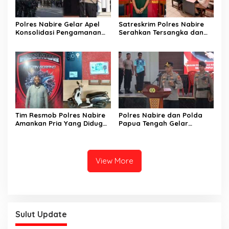
Polres Nabire Gelar Apel
Satreskrim Polres Nabire
Konsolidasi Pengamanan
Serahkan Tersangka dan
Penyampaian Aspirasi
Barang Bukti Kasus
Pelajar Mahasiswa Intan
Penganiayaan yang
Jaya Se-Indonesia
Mengakibatkan Korban
Meninggal Dunia ke
Kejaksaan Negeri Nabire
Tim Resmob Polres Nabire
Polres Nabire dan Polda
Amankan Pria Yang Diduga
Papua Tengah Gelar
Kuasai Motor Hasil
Turnamen Olahraga
Curanmor
Sambut Hari Bhayangkara
ke-80
View More
Sulut Update