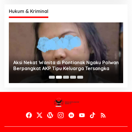
Hukum & Kriminal
Aksi Nekat Wanita di Pontianak Ngaku Polwan
E
Berpangkat AKP Tipu Keluarga Tersangka
d
K