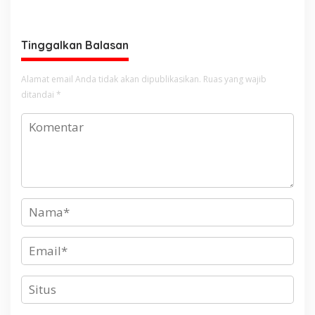
Curanmor
Sambut Hari Bhayangkara
ke-80
Tinggalkan Balasan
Alamat email Anda tidak akan dipublikasikan.
Ruas yang wajib
ditandai
*