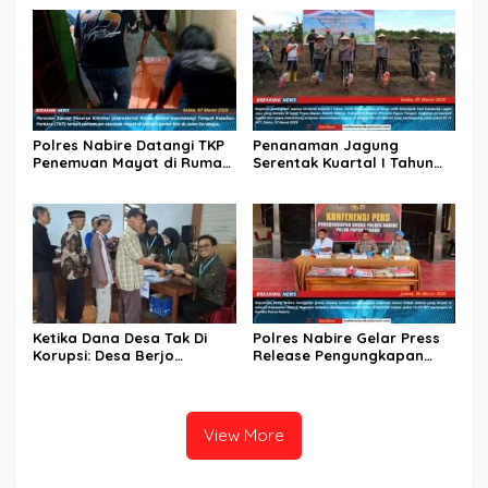
Riau Salurkan Santunan
Anak Yatim dan Lansia
Polres Nabire Datangi TKP
Penanaman Jagung
Penemuan Mayat di Rumah
Serentak Kuartal I Tahun
Kos Jalan Surabaya
2026 Dalam Rangka
Mendukung Swasembada
Jagung
Ketika Dana Desa Tak Di
Polres Nabire Gelar Press
Korupsi: Desa Berjo
Release Pengungkapan
Karanganyar Bagi Bagi
Kasus Pencurian Dengan
THR ke Warganya, Tiap KK
Kekerasan
Terima 500 Ribu Jelang
Lebaran
View More