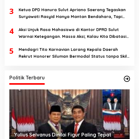
Serta Mewujudkan Keadilan Sosial
3
Ketua DPD Hanura Sulut Apriano Saerang Tegaskan
Suryawati Rasyid Hanya Mantan Bendahara, Tapi
Bukan Bendahara Periode 2026-2031
4
Aksi Unjuk Rasa Mahasiswa di Kantor DPRD Sulut
Warnai Ketegangan. Massa Aksi; Kalau Kita Dibatasi
Untuk Masuk, Hanya Ada Satu Kata, Lawan!!
5
Mendagri Tito Karnavian Larang Kepala Daerah
Rekrut Honorer Siluman Bermodal Status tanpa Skill.
Nitizen: Bagaimana Dengan Pusat Pak?
Politik Terbaru
Yulius Selvanus Dinilai Figur Paling Tepat
C