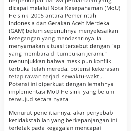
berpendapat bahwa perdamaian yang
p
dicapai melalui Nota Kesepahaman (MoU)
T
Helsinki 2005 antara Pemerintah
i
Indonesia dan Gerakan Aceh Merdeka
n
g
(GAM) belum sepenuhnya menyelesaikan
g
ketegangan yang mendasarinya. Ia
i
menyamakan situasi tersebut dengan “api
yang membara di tumpukan jerami,”
menunjukkan bahwa meskipun konflik
terbuka telah mereda, potensi kekerasan
tetap rawan terjadi sewaktu-waktu.
Potensi ini diperkuat dengan lemahnya
implementasi MoU Helsinki yang belum
terwujud secara nyata.
Menurut penelitiannya, akar penyebab
ketidakstabilan yang berkepanjangan ini
terletak pada kegagalan mencapai