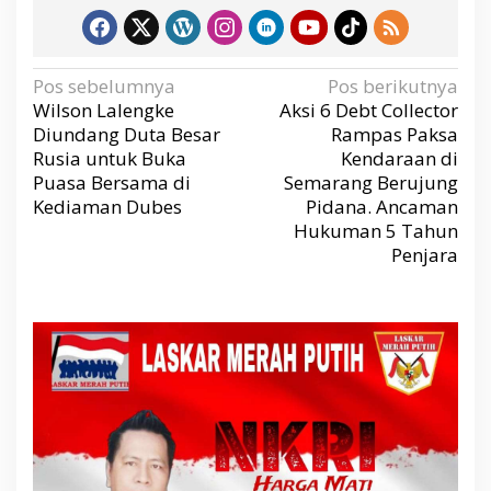
N
Pos sebelumnya
Pos berikutnya
a
v
Wilson Lalengke
Aksi 6 Debt Collector
i
g
Diundang Duta Besar
Rampas Paksa
a
s
Rusia untuk Buka
Kendaraan di
i
p
Puasa Bersama di
Semarang Berujung
o
s
Kediaman Dubes
Pidana. Ancaman
Hukuman 5 Tahun
Penjara