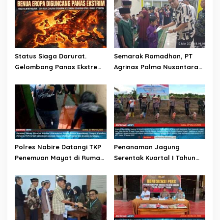
Status Siaga Darurat.
Semarak Ramadhan, PT
Gelombang Panas Ekstrem
Agrinas Palma Nusantara
Terjang Benua Eropa
dan PT Citra Mutiara Bumi
Riau Salurkan Santunan
Anak Yatim dan Lansia
Polres Nabire Datangi TKP
Penanaman Jagung
Penemuan Mayat di Rumah
Serentak Kuartal I Tahun
Kos Jalan Surabaya
2026 Dalam Rangka
Mendukung Swasembada
Jagung