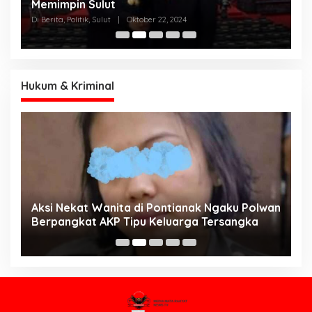
h
Memimpin Sulut
T
N
Di Berita, Politik, Sulut
|
Oktober 22, 2024
Di
K
Hukum & Kriminal
Aksi Nekat Wanita di Pontianak Ngaku Polwan
E
Berpangkat AKP Tipu Keluarga Tersangka
d
K