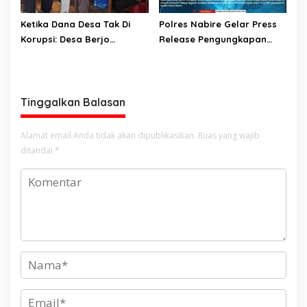
Ketika Dana Desa Tak Di
Polres Nabire Gelar Press
Korupsi: Desa Berjo
Release Pengungkapan
Karanganyar Bagi Bagi
Kasus Pencurian Dengan
THR ke Warganya, Tiap KK
Kekerasan
Terima 500 Ribu Jelang
Lebaran
Tinggalkan Balasan
Alamat email Anda tidak akan dipublikasikan.
Ruas yang wajib
ditandai
*