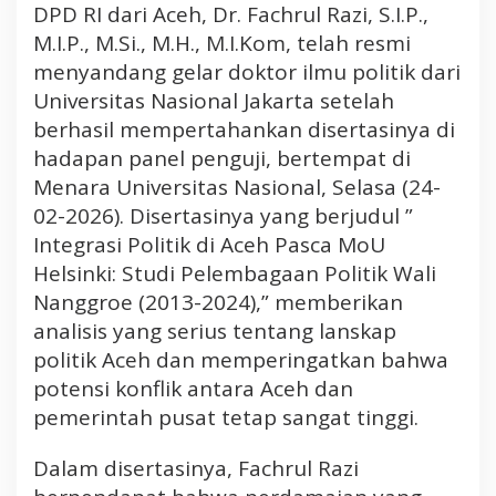
DPD RI dari Aceh, Dr. Fachrul Razi, S.I.P.,
n
M.I.P., M.Si., M.H., M.I.Kom, telah resmi
s
menyandang gelar doktor ilmu politik dari
i
K
Universitas Nasional Jakarta setelah
o
berhasil mempertahankan disertasinya di
n
hadapan panel penguji, bertempat di
f
Menara Universitas Nasional, Selasa (24-
l
02-2026). Disertasinya yang berjudul ”
i
k
Integrasi Politik di Aceh Pasca MoU
d
Helsinki: Studi Pelembagaan Politik Wali
i
Nanggroe (2013-2024),” memberikan
A
analisis yang serius tentang lanskap
c
politik Aceh dan memperingatkan bahwa
e
potensi konflik antara Aceh dan
h
T
pemerintah pusat tetap sangat tinggi.
e
t
Dalam disertasinya, Fachrul Razi
a