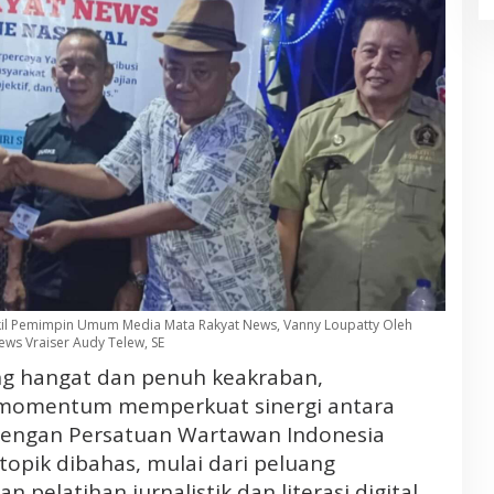
l Pemimpin Umum Media Mata Rakyat News, Vanny Loupatty Oleh
s Vraiser Audy Telew, SE
ng hangat dan penuh keakraban,
i momentum memperkuat sinergi antara
engan Persatuan Wartawan Indonesia
topik dibahas, mulai dari peluang
 pelatihan jurnalistik dan literasi digital,