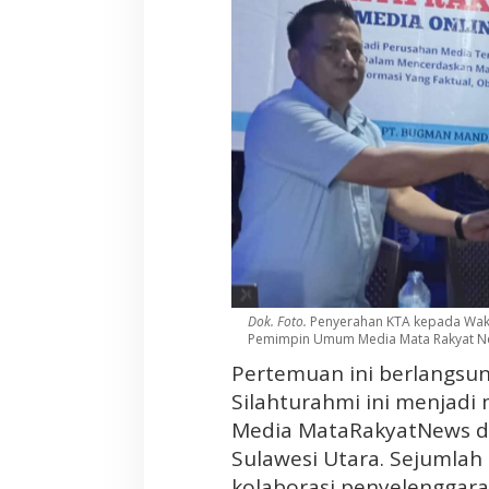
l
a
h
t
u
r
a
h
m
i
D
e
n
g
Dok. Foto.
Penyerahan KTA kepada Waki
Pemimpin Umum Media Mata Rakyat New
a
n
Pertemuan ini berlangsu
P
Silahturahmi ini menjad
W
Media MataRakyatNews d
I
Sulawesi Utara. Sejumlah 
P
kolaborasi penyelenggaraan
r