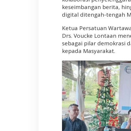
o
keseimbangan berita, hi
v
digital ditengah-tengah 
i
n
Ketua Persatuan Wartawan
s
Drs. Voucke Lontaan mene
i
sebagai pilar demokrasi 
S
kepada Masyarakat.
u
l
u
t
d
i
I
b
a
r
a
k
i