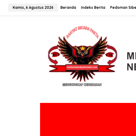
L
Kamis, 6 Agustus 2026
Beranda
Indeks Berita
Pedoman Sibe
e
w
a
t
i
k
e
k
o
n
t
e
n