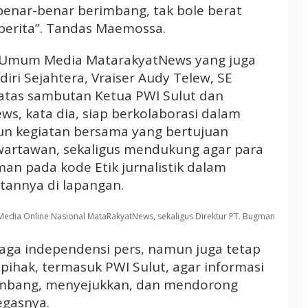
s benar-benar berimbang, tak bole berat
berita”. Tandas Maemossa.
n Umum Media MatarakyatNews yang juga
ri Sejahtera, Vraiser Audy Telew, SE
atas sambutan Ketua PWI Sulut dan
ws, kata dia, siap berkolaborasi dalam
n kegiatan bersama yang bertujuan
wartawan, sekaligus mendukung agar para
n pada kode Etik jurnalistik dalam
tannya di lapangan.
dia Online Nasional MataRakyatNews, sekaligus Direktur PT. Bugman
ga independensi pers, namun juga tetap
pihak, termasuk PWI Sulut, agar informasi
erimbang, menyejukkan, dan mendorong
gasnya.