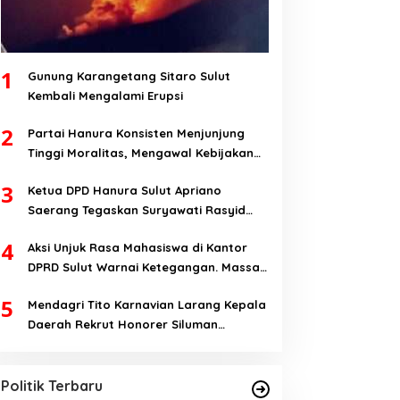
1
Gunung Karangetang Sitaro Sulut
Kembali Mengalami Erupsi
2
Partai Hanura Konsisten Menjunjung
Tinggi Moralitas, Mengawal Kebijakan
Yang Pro-Rakyat Serta Mewujudkan
3
Ketua DPD Hanura Sulut Apriano
Keadilan Sosial
Saerang Tegaskan Suryawati Rasyid
Hanya Mantan Bendahara, Tapi Bukan
4
Aksi Unjuk Rasa Mahasiswa di Kantor
Bendahara Periode 2026-2031
DPRD Sulut Warnai Ketegangan. Massa
Aksi; Kalau Kita Dibatasi Untuk Masuk,
5
Mendagri Tito Karnavian Larang Kepala
Hanya Ada Satu Kata, Lawan!!
Daerah Rekrut Honorer Siluman
Yulius Selvanus Dinilai Figur Paling
Bermodal Status tanpa Skill. Nitizen:
Tepat Memimpin Sulut
Bagaimana Dengan Pusat Pak?
Di Berita, Politik, Sulut
|
Oktober 22, 2024
Politik Terbaru