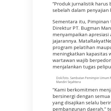
s
‘’Produk jurnalistik haru
sebelah dalam penyajian 
Sementara itu, Pimpina
Direktur PT. Bugman Mandi
menyampaikan apresiasi 
jajarannya. MataRakyatNe
program pelatihan maupu
meningkatkan kapasitas 
wartawan wajib berpedoma
menjalankan tugas pelipu
Dok.foto. Sambutan Pemimpin Umum Me
Mandiri Sejahtera
“Kami berkomitmen menja
bersinergi dengan semua 
yang disajikan selalu b
pembangunan daerah,” te