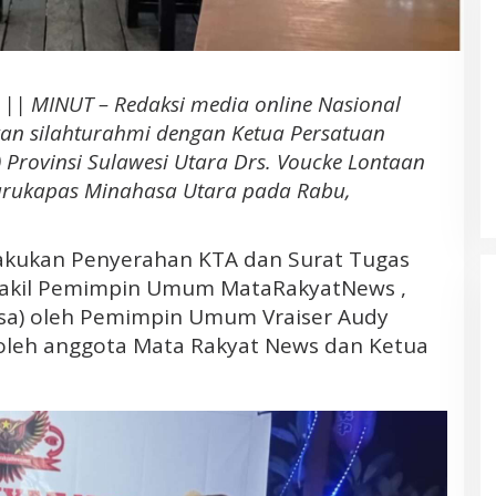
Daerah Kepulauan
|| MINUT – Redaksi media online Nasional
n silahturahmi dengan Ketua Persatuan
 Provinsi Sulawesi Utara Drs. Voucke Lontaan
Warukapas Minahasa Utara pada Rabu,
Banjir Besar di Desa Bakan
lakukan Penyerahan KTA dan Surat Tugas
Bolmong. Pemerhati LIN; Diduga
Wakil Pemimpin Umum MataRakyatNews ,
Akibat Aktivitas Deforestasi
Perusahaan Tambang PT. JRBM
sa) oleh Pemimpin Umum Vraiser Audy
dan Penambangan Liar
 oleh anggota Mata Rakyat News dan Ketua