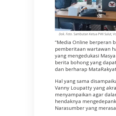
C
a
f
e
d
a
Dok. Foto
. Sambutan Ketua PWI Sulut, 
n
“Media Online berperan b
R
pemberitaan wartawan ha
e
s
yang mengedukasi Masyar
t
berita bohong yang dapa
o
dan berharap MataRakyat
W
a
Hal yang sama disampaika
r
Vanny Loupatty yang akr
u
menyampaikan agar dalam
k
a
hendaknya mengedepankan
p
Narasumber yang merasa 
a