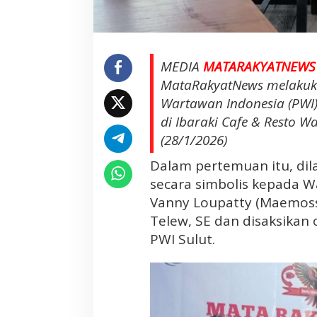
t
a
R
a
MEDIA
MATARAKYATNEWS
k
MataRakyatNews melakuka
y
Wartawan Indonesia (PWI)
a
t
di Ibaraki Cafe & Resto 
N
(28/1/2026)
e
Dalam pertemuan itu, di
w
s
secara simbolis kepada 
A
Vanny Loupatty (Maemos
d
Telew, SE dan disaksikan
a
PWI Sulut.
k
a
n
S
i