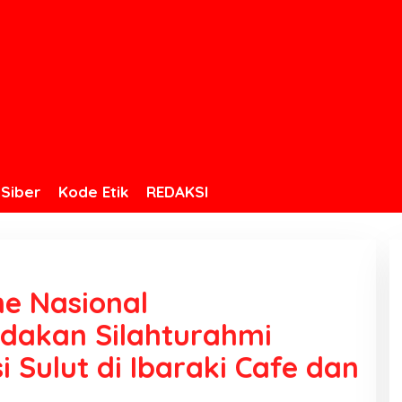
Siber
Kode Etik
REDAKSI
ne Nasional
dakan Silahturahmi
 Sulut di Ibaraki Cafe dan