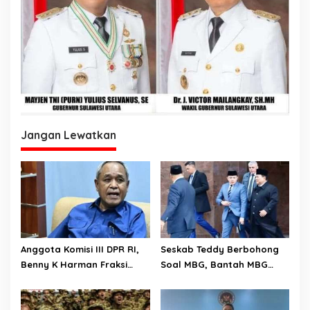
Jangan Lewatkan
Anggota Komisi III DPR RI,
Seskab Teddy Berbohong
Benny K Harman Fraksi
Soal MBG, Bantah MBG
Demokrat Tak Setuju MUI
Tidak Mengganggu Jatah
Usul Hukuman Mati bagi
Anggaran Pendidikan
Koruptor