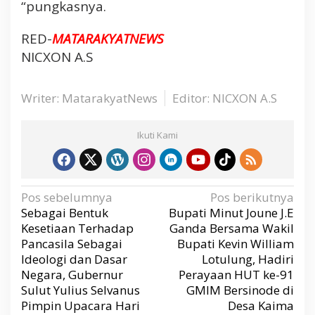
“pungkasnya.
u
n
RED-
MATARAKYATNEWS
g
NICXON A.S
O
l
e
Writer: MatarakyatNews
Editor: NICXON A.S
h
P
a
Ikuti Kami
n
g
k
N
Pos sebelumnya
Pos berikutnya
o
a
v
Sebagai Bentuk
Bupati Minut Joune J.E
r
i
g
Kesetiaan Terhadap
Ganda Bersama Wakil
m
a
s
Pancasila Sebagai
Bupati Kevin William
a
i
p
Ideologi dan Dasar
Lotulung, Hadiri
r
o
s
Negara, Gubernur
Perayaan HUT ke-91
Sulut Yulius Selvanus
GMIM Bersinode di
Pimpin Upacara Hari
Desa Kaima