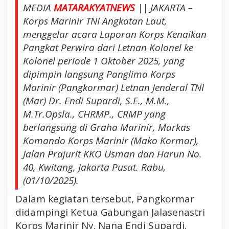
i
MEDIA
MATARAKYATNEWS
|| JAKARTA –
r
Korps Marinir TNI Angkatan Laut,
M
menggelar acara Laporan Korps Kenaikan
e
Pangkat Perwira dari Letnan Kolonel ke
n
e
Kolonel periode 1 Oktober 2025, yang
r
dipimpin langsung Panglima Korps
i
Marinir (Pangkormar) Letnan Jenderal TNI
m
(Mar) Dr. Endi Supardi, S.E., M.M.,
a
M.Tr.Opsla., CHRMP., CRMP yang
K
berlangsung di Graha Marinir, Markas
e
n
Komando Korps Marinir (Mako Kormar),
a
Jalan Prajurit KKO Usman dan Harun No.
i
40, Kwitang, Jakarta Pusat. Rabu,
k
(01/10/2025).
a
n
Dalam kegiatan tersebut, Pangkormar
P
didampingi Ketua Gabungan Jalasenastri
a
Korps Marinir Ny. Nana Endi Supardi.
n