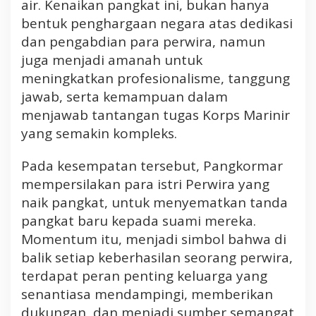
air. Kenaikan pangkat ini, bukan hanya
r
bentuk penghargaan negara atas dedikasi
a
n
dan pengabdian para perwira, namun
K
juga menjadi amanah untuk
o
meningkatkan profesionalisme, tanggung
r
jawab, serta kemampuan dalam
p
menjawab tantangan tugas Korps Marinir
s
yang semakin kompleks.
K
e
n
Pada kesempatan tersebut, Pangkormar
a
mempersilakan para istri Perwira yang
i
naik pangkat, untuk menyematkan tanda
k
pangkat baru kepada suami mereka.
a
Momentum itu, menjadi simbol bahwa di
n
balik setiap keberhasilan seorang perwira,
P
a
terdapat peran penting keluarga yang
n
senantiasa mendampingi, memberikan
g
dukungan, dan menjadi sumber semangat