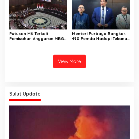
Putusan MK Terkait
Menteri Purbaya Bongkar.
Pemisahan Anggaran MBG
490 Pemda Hadapi Tekanan
Dari Pos Pendidikan Dinilai
Anggaran, Teracam
Bernuansa Kompromi
Kesulitan Bayar Gaji PNS
Teknis Politis, Berikan
Tenggat Waktu Sampai
View More
2028
Sulut Update