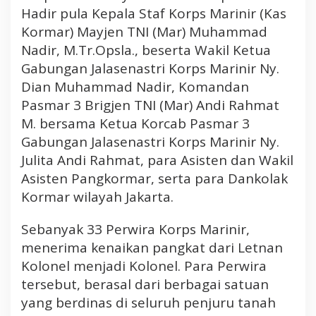
Hadir pula Kepala Staf Korps Marinir (Kas
g
k
Kormar) Mayjen TNI (Mar) Muhammad
a
Nadir, M.Tr.Opsla., beserta Wakil Ketua
t
Gabungan Jalasenastri Korps Marinir Ny.
D
Dian Muhammad Nadir, Komandan
a
Pasmar 3 Brigjen TNI (Mar) Andi Rahmat
l
M. bersama Ketua Korcab Pasmar 3
a
m
Gabungan Jalasenastri Korps Marinir Ny.
U
Julita Andi Rahmat, para Asisten dan Wakil
p
Asisten Pangkormar, serta para Dankolak
a
Kormar wilayah Jakarta.
c
a
Sebanyak 33 Perwira Korps Marinir,
r
menerima kenaikan pangkat dari Letnan
a
L
Kolonel menjadi Kolonel. Para Perwira
a
tersebut, berasal dari berbagai satuan
p
yang berdinas di seluruh penjuru tanah
o