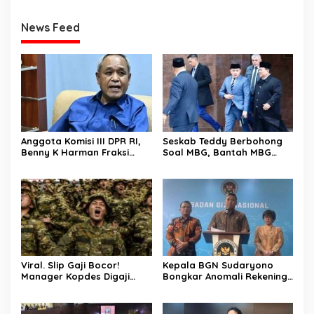
News Feed
Anggota Komisi III DPR RI,
Seskab Teddy Berbohong
Benny K Harman Fraksi
Soal MBG, Bantah MBG
Demokrat Tak Setuju MUI
Tidak Mengganggu Jatah
Usul Hukuman Mati bagi
Anggaran Pendidikan
Koruptor
Viral. Slip Gaji Bocor!
Kepala BGN Sudaryono
Manager Kopdes Digaji
Bongkar Anomali Rekening
Rp.16 Juta Perbulan
414 SPPG, Rp 311 M
Ditanggung APBN
Dikembalikan ke Negara