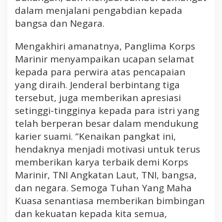
k
dalam menjalani pengabdian kepada
a
bangsa dan Negara.
t
,
Mengakhiri amanatnya, Panglima Korps
Y
a
Marinir menyampaikan ucapan selamat
n
kepada para perwira atas pencapaian
g
yang diraih. Jenderal berbintang tiga
D
tersebut, juga memberikan apresiasi
i
setinggi-tingginya kepada para istri yang
p
i
telah berperan besar dalam mendukung
m
karier suami. “Kenaikan pangkat ini,
p
hendaknya menjadi motivasi untuk terus
i
memberikan karya terbaik demi Korps
m
Marinir, TNI Angkatan Laut, TNI, bangsa,
L
dan negara. Semoga Tuhan Yang Maha
a
n
Kuasa senantiasa memberikan bimbingan
g
dan kekuatan kepada kita semua,
s