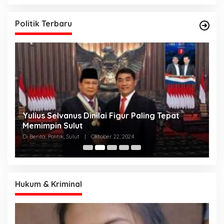
Nitizen: Bagaimana Dengan Pusat Pak?
Politik Terbaru
Yulius Selvanus Dinilai Figur Paling Tepat
C
h
Memimpin Sulut
T
N
Di Berita, Politik, Sulut
|
Oktober 22, 2024
Di
K
Hukum & Kriminal