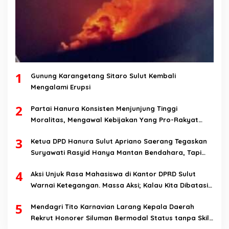
1
Gunung Karangetang Sitaro Sulut Kembali
Mengalami Erupsi
2
Partai Hanura Konsisten Menjunjung Tinggi
Moralitas, Mengawal Kebijakan Yang Pro-Rakyat
Serta Mewujudkan Keadilan Sosial
3
Ketua DPD Hanura Sulut Apriano Saerang Tegaskan
Suryawati Rasyid Hanya Mantan Bendahara, Tapi
Bukan Bendahara Periode 2026-2031
4
Aksi Unjuk Rasa Mahasiswa di Kantor DPRD Sulut
Warnai Ketegangan. Massa Aksi; Kalau Kita Dibatasi
Untuk Masuk, Hanya Ada Satu Kata, Lawan!!
5
Mendagri Tito Karnavian Larang Kepala Daerah
Rekrut Honorer Siluman Bermodal Status tanpa Skill.