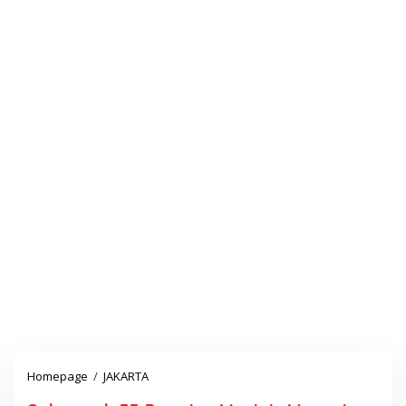
Homepage
/
JAKARTA
S
e