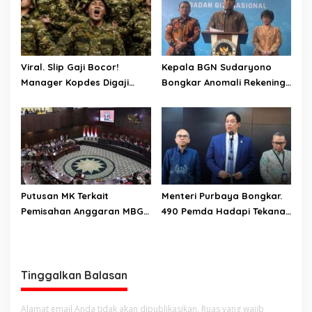
Viral. Slip Gaji Bocor!
Kepala BGN Sudaryono
Manager Kopdes Digaji
Bongkar Anomali Rekening
Rp.16 Juta Perbulan
414 SPPG, Rp 311 M
Ditanggung APBN
Dikembalikan ke Negara
Putusan MK Terkait
Menteri Purbaya Bongkar.
Pemisahan Anggaran MBG
490 Pemda Hadapi Tekanan
Dari Pos Pendidikan Dinilai
Anggaran, Teracam
Bernuansa Kompromi
Kesulitan Bayar Gaji PNS
Teknis Politis, Berikan
Tenggat Waktu Sampai
Tinggalkan Balasan
2028
Alamat email Anda tidak akan dipublikasikan.
Ruas yang wajib