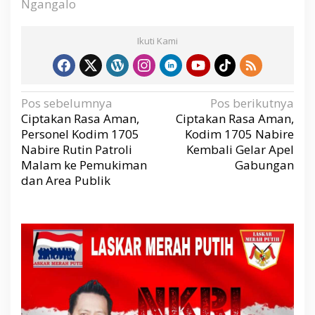
Ngangalo
Ikuti Kami
N
Pos sebelumnya
Pos berikutnya
a
v
Ciptakan Rasa Aman,
Ciptakan Rasa Aman,
i
g
Personel Kodim 1705
Kodim 1705 Nabire
a
s
Nabire Rutin Patroli
Kembali Gelar Apel
i
p
Malam ke Pemukiman
Gabungan
o
s
dan Area Publik