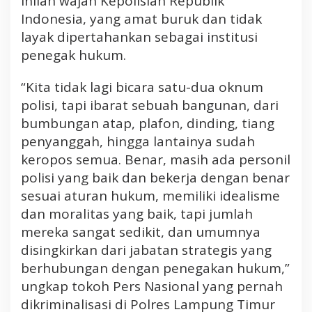
inilah wajah Kepolisian Republik
K
Indonesia, yang amat buruk dan tidak
a
layak dipertahankan sebagai institusi
p
penegak hukum.
o
l
“Kita tidak lagi bicara satu-dua oknum
r
polisi, tapi ibarat sebuah bangunan, dari
i
C
bumbungan atap, plafon, dinding, tiang
o
penyanggah, hingga lantainya sudah
p
keropos semua. Benar, masih ada personil
o
polisi yang baik dan bekerja dengan benar
t
sesuai aturan hukum, memiliki idealisme
K
a
dan moralitas yang baik, tapi jumlah
p
mereka sangat sedikit, dan umumnya
o
disingkirkan dari jabatan strategis yang
l
berhubungan dengan penegakan hukum,”
r
ungkap tokoh Pers Nasional yang pernah
e
dikriminalisasi di Polres Lampung Timur
s