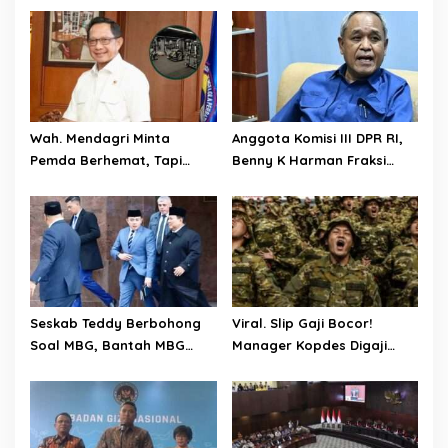
Wah. Mendagri Minta
Anggota Komisi III DPR RI,
Pemda Berhemat, Tapi
Benny K Harman Fraksi
Kemendagri Malah Bangun
Demokrat Tak Setuju MUI
Ruang Fitnes Dengan Nilai
Usul Hukuman Mati bagi
Anggaran Rp.4 Miliar
Koruptor
Seskab Teddy Berbohong
Viral. Slip Gaji Bocor!
Soal MBG, Bantah MBG
Manager Kopdes Digaji
Tidak Mengganggu Jatah
Rp.16 Juta Perbulan
Anggaran Pendidikan
Ditanggung APBN