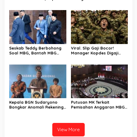
Kemendagri Malah Bangun
Demokrat Tak Setuju MUI
Ruang Fitnes Dengan Nilai
Usul Hukuman Mati bagi
Anggaran Rp.4 Miliar
Koruptor
Seskab Teddy Berbohong
Viral. Slip Gaji Bocor!
Soal MBG, Bantah MBG
Manager Kopdes Digaji
Tidak Mengganggu Jatah
Rp.16 Juta Perbulan
Anggaran Pendidikan
Ditanggung APBN
Kepala BGN Sudaryono
Putusan MK Terkait
Bongkar Anomali Rekening
Pemisahan Anggaran MBG
414 SPPG, Rp 311 M
Dari Pos Pendidikan Dinilai
Dikembalikan ke Negara
Bernuansa Kompromi
Teknis Politis, Berikan
Tenggat Waktu Sampai
View More
2028