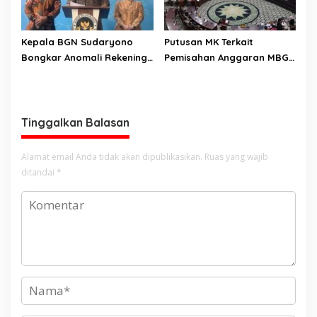
Kepala BGN Sudaryono
Putusan MK Terkait
Bongkar Anomali Rekening
Pemisahan Anggaran MBG
414 SPPG, Rp 311 M
Dari Pos Pendidikan Dinilai
Dikembalikan ke Negara
Bernuansa Kompromi
Teknis Politis, Berikan
Tenggat Waktu Sampai
Tinggalkan Balasan
2028
Alamat email Anda tidak akan dipublikasikan.
Ruas yang wajib
ditandai
*