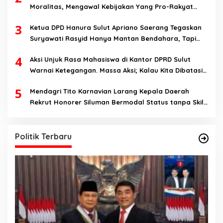
Moralitas, Mengawal Kebijakan Yang Pro-Rakyat
Serta Mewujudkan Keadilan Sosial
3
Ketua DPD Hanura Sulut Apriano Saerang Tegaskan
Suryawati Rasyid Hanya Mantan Bendahara, Tapi
Bukan Bendahara Periode 2026-2031
4
Aksi Unjuk Rasa Mahasiswa di Kantor DPRD Sulut
Warnai Ketegangan. Massa Aksi; Kalau Kita Dibatasi
Untuk Masuk, Hanya Ada Satu Kata, Lawan!!
5
Mendagri Tito Karnavian Larang Kepala Daerah
Rekrut Honorer Siluman Bermodal Status tanpa Skill.
Nitizen: Bagaimana Dengan Pusat Pak?
Politik Terbaru