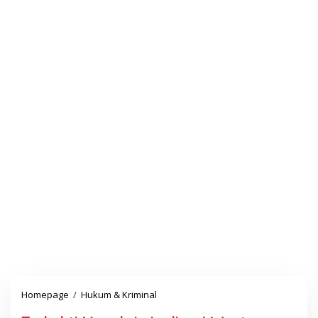
Homepage
/
Hukum & Kriminal
T
e