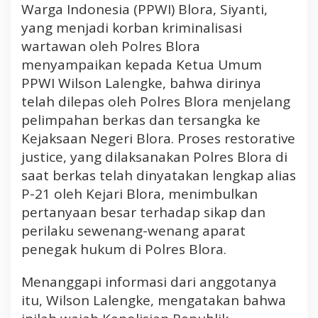
a
Warga Indonesia (PPWI) Blora, Siyanti,
s
yang menjadi korban kriminalisasi
i
wartawan oleh Polres Blora
W
menyampaikan kepada Ketua Umum
a
r
PPWI Wilson Lalengke, bahwa dirinya
t
telah dilepas oleh Polres Blora menjelang
a
pelimpahan berkas dan tersangka ke
w
Kejaksaan Negeri Blora. Proses restorative
a
justice, yang dilaksanakan Polres Blora di
n
saat berkas telah dinyatakan lengkap alias
,
P
P-21 oleh Kejari Blora, menimbulkan
P
pertanyaan besar terhadap sikap dan
W
perilaku sewenang-wenang aparat
I
penegak hukum di Polres Blora.
D
e
Menanggapi informasi dari anggotanya
s
itu, Wilson Lalengke, mengatakan bahwa
a
k