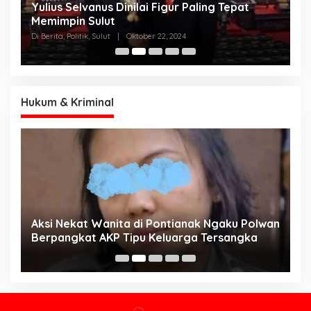
Yulius Selvanus Dinilai Figur Paling Tepat
C
h
Memimpin Sulut
T
N
Di Berita, Politik, Sulut
|
Oktober 22, 2024
Di
K
Hukum & Kriminal
Aksi Nekat Wanita di Pontianak Ngaku Polwan
E
Berpangkat AKP Tipu Keluarga Tersangka
d
K