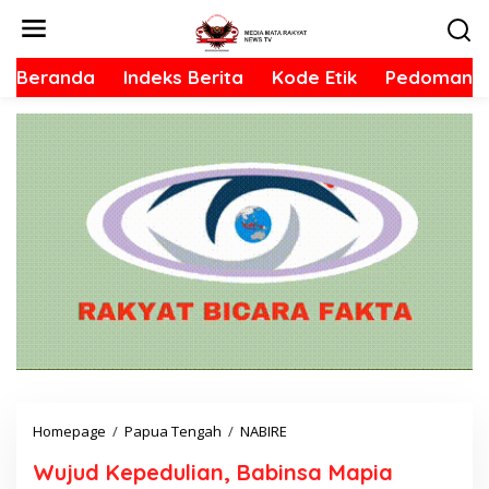
L
e
w
Beranda
Indeks Berita
Kode Etik
Pedoman S
a
t
i
k
e
k
o
n
t
e
n
Homepage
/
Papua Tengah
/
NABIRE
W
u
Wujud Kepedulian, Babinsa Mapia
j