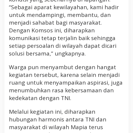
d
“Sebagai aparat kewilayahan, kami hadir
i
untuk mendampingi, membantu, dan
W
menjadi sahabat bagi masyarakat.
i
Dengan Komsos ini, diharapkan
l
komunikasi tetap terjalin baik sehingga
a
setiap persoalan di wilayah dapat dicari
y
a
solusi bersama,” ungkapnya.
h
B
Warga pun menyambut dengan hangat
i
kegiatan tersebut, karena selain menjadi
n
ruang untuk menyampaikan aspirasi, juga
a
menumbuhkan rasa kebersamaan dan
a
kedekatan dengan TNI.
n
Melalui kegiatan ini, diharapkan
hubungan harmonis antara TNI dan
masyarakat di wilayah Mapia terus