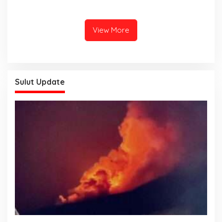
Kuasai Motor Hasil
Turnamen Olahraga
Curanmor
Sambut Hari Bhayangkara
ke-80
View More
Sulut Update