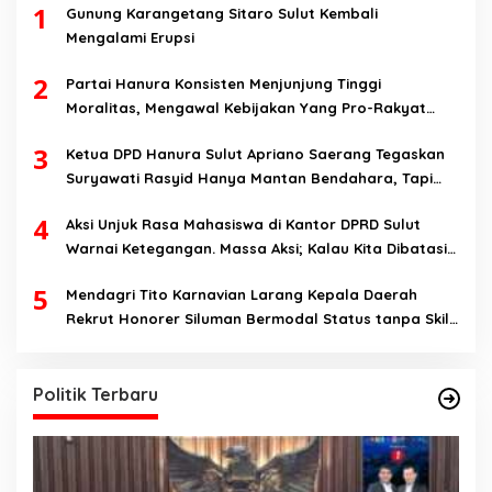
1
Gunung Karangetang Sitaro Sulut Kembali
Mengalami Erupsi
2
Partai Hanura Konsisten Menjunjung Tinggi
Moralitas, Mengawal Kebijakan Yang Pro-Rakyat
Serta Mewujudkan Keadilan Sosial
3
Ketua DPD Hanura Sulut Apriano Saerang Tegaskan
Suryawati Rasyid Hanya Mantan Bendahara, Tapi
Bukan Bendahara Periode 2026-2031
4
Aksi Unjuk Rasa Mahasiswa di Kantor DPRD Sulut
Warnai Ketegangan. Massa Aksi; Kalau Kita Dibatasi
Untuk Masuk, Hanya Ada Satu Kata, Lawan!!
5
Mendagri Tito Karnavian Larang Kepala Daerah
Rekrut Honorer Siluman Bermodal Status tanpa Skill.
Nitizen: Bagaimana Dengan Pusat Pak?
Politik Terbaru