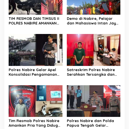
TIM RESMOB DAN TIMSUS II
Demo di Nabire, Pelajar
POLRES NABIRE AMANKAN
dan Mahasiswa Intan Jaya
TERDUGA PELAKU
Sampaikan Dua Tuntutan
CURANMOR, SEPEDA MOTOR
Kepada DPR Papua Tengah
BERHASIL DIAMANKAN
Polres Nabire Gelar Apel
Satreskrim Polres Nabire
Konsolidasi Pengamanan
Serahkan Tersangka dan
Penyampaian Aspirasi
Barang Bukti Kasus
Pelajar Mahasiswa Intan
Penganiayaan yang
Jaya Se-Indonesia
Mengakibatkan Korban
Meninggal Dunia ke
Kejaksaan Negeri Nabire
Tim Resmob Polres Nabire
Polres Nabire dan Polda
Amankan Pria Yang Diduga
Papua Tengah Gelar