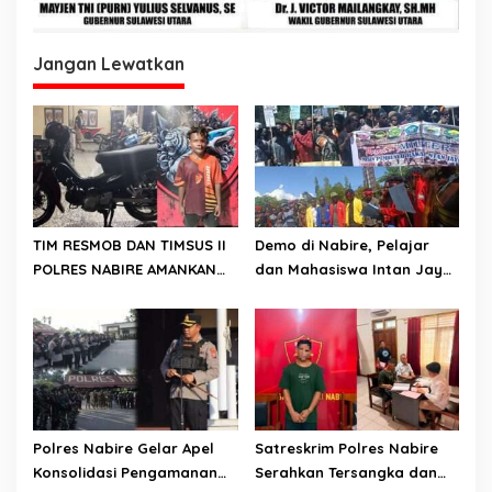
Jangan Lewatkan
TIM RESMOB DAN TIMSUS II
Demo di Nabire, Pelajar
POLRES NABIRE AMANKAN
dan Mahasiswa Intan Jaya
TERDUGA PELAKU
Sampaikan Dua Tuntutan
CURANMOR, SEPEDA MOTOR
Kepada DPR Papua Tengah
BERHASIL DIAMANKAN
Polres Nabire Gelar Apel
Satreskrim Polres Nabire
Konsolidasi Pengamanan
Serahkan Tersangka dan