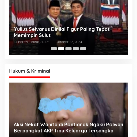
Yulius Selvanus Dinilai Figur Paling Tepat
C
h
Memimpin Sulut
T
N
Di Berita, Politik, Sulut
|
Oktober 22, 2024
Di
K
Hukum & Kriminal
Aksi Nekat Wanita di Pontianak Ngaku Polwan
E
Berpangkat AKP Tipu Keluarga Tersangka
d
K