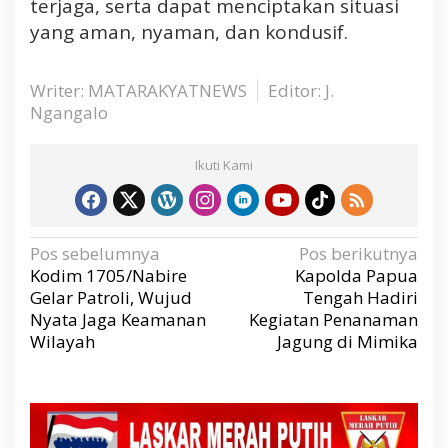
terjaga, serta dapat menciptakan situasi
yang aman, nyaman, dan kondusif.
Writer: MATARAKYATNEWS
Editor: J.
Ngangalo
Ikuti Kami
N
Pos sebelumnya
Pos berikutnya
a
v
Kodim 1705/Nabire
Kapolda Papua
i
g
Gelar Patroli, Wujud
Tengah Hadiri
a
s
Nyata Jaga Keamanan
Kegiatan Penanaman
i
p
Wilayah
Jagung di Mimika
o
s