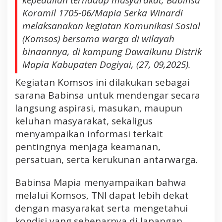
kepedulian terhadap masyarakat, Babinsa
M
Koramil 1705-06/Mapia Serka Winardi
a
melaksanakan kegiatan Komunikasi Sosial
p
i
(Komsos) bersama warga di wilayah
a
binaannya, di kampung Dawaikunu Distrik
L
Mapia Kabupaten Dogiyai, (27, 09,2025).
a
k
Kegiatan Komsos ini dilakukan sebagai
s
sarana Babinsa untuk mendengar secara
a
langsung aspirasi, masukan, maupun
n
keluhan masyarakat, sekaligus
a
menyampaikan informasi terkait
k
a
pentingnya menjaga keamanan,
n
persatuan, serta kerukunan antarwarga.
K
o
Babinsa Mapia menyampaikan bahwa
m
melalui Komsos, TNI dapat lebih dekat
s
dengan masyarakat serta mengetahui
o
kondisi yang sebenarnya di lapangan.
s