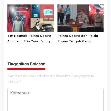
Penyampaian Aspirasi
Barang Bukti Kasus
Pelajar Mahasiswa Intan
Penganiayaan yang
Jaya Se-Indonesia
Mengakibatkan Korban
Meninggal Dunia ke
Kejaksaan Negeri Nabire
Tim Resmob Polres Nabire
Polres Nabire dan Polda
Amankan Pria Yang Diduga
Papua Tengah Gelar
Kuasai Motor Hasil
Turnamen Olahraga
Curanmor
Sambut Hari Bhayangkara
ke-80
Tinggalkan Balasan
Alamat email Anda tidak akan dipublikasikan.
Ruas yang wajib
ditandai
*