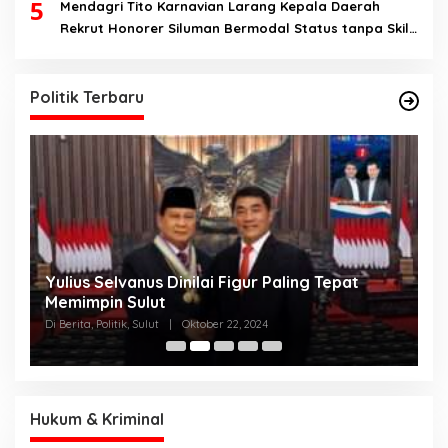
5
Mendagri Tito Karnavian Larang Kepala Daerah
Rekrut Honorer Siluman Bermodal Status tanpa Skill.
Nitizen: Bagaimana Dengan Pusat Pak?
Politik Terbaru
Yulius Selvanus Dinilai Figur Paling Tepat
C
h
Memimpin Sulut
T
N
Di Berita, Politik, Sulut
|
Oktober 22, 2024
Di
K
Hukum & Kriminal