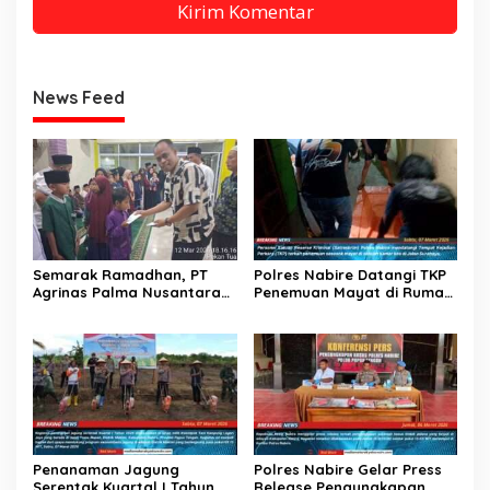
News Feed
Semarak Ramadhan, PT
Polres Nabire Datangi TKP
Agrinas Palma Nusantara
Penemuan Mayat di Rumah
dan PT Citra Mutiara Bumi
Kos Jalan Surabaya
Riau Salurkan Santunan
Anak Yatim dan Lansia
Penanaman Jagung
Polres Nabire Gelar Press
Serentak Kuartal I Tahun
Release Pengungkapan