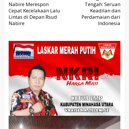
g
Nabire Merespon
Tengah: Seruan
a
s
Cepat Kecelakaan Lalu
Keadilan dan
i
p
Lintas di Depan Rsud
Perdamaian dari
o
s
Nabire
Indonesia