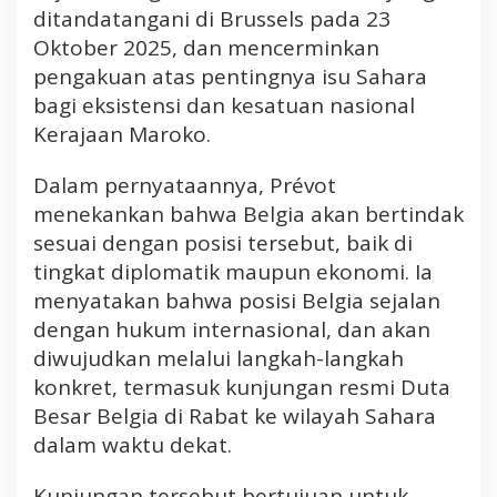
ditandatangani di Brussels pada 23
d
Oktober 2025, dan mencerminkan
i
B
pengakuan atas pentingnya isu Sahara
a
bagi eksistensi dan kesatuan nasional
w
Kerajaan Maroko.
a
h
Dalam pernyataannya, Prévot
K
menekankan bahwa Belgia akan bertindak
e
sesuai dengan posisi tersebut, baik di
d
a
tingkat diplomatik maupun ekonomi. Ia
u
menyatakan bahwa posisi Belgia sejalan
l
dengan hukum internasional, dan akan
a
diwujudkan melalui langkah-langkah
t
konkret, termasuk kunjungan resmi Duta
a
n
Besar Belgia di Rabat ke wilayah Sahara
M
dalam waktu dekat.
a
r
Kunjungan tersebut bertujuan untuk