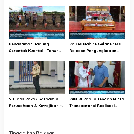
dan PT Citra Mutiara Bumi
Kos Jalan Surabaya
Riau Salurkan Santunan
Anak Yatim dan Lansia
Penanaman Jagung
Polres Nabire Gelar Press
Serentak Kuartal I Tahun
Release Pengungkapan
2026 Dalam Rangka
Kasus Pencurian Dengan
Mendukung Swasembada
Kekerasan
Jagung
5 Tugas Pokok Satpam di
PKN RI Papua Tengah Minta
Perusahaan & Kewajiban –
Transparansi Realisasi
Kewajibannya
APBD 2026 di Delapan
Kabupaten
Tinggalkan Balasan