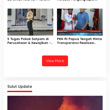
2026 Dalam Rangka
Kasus Pencurian Dengan
Mendukung Swasembada
Kekerasan
Jagung
5 Tugas Pokok Satpam di
PKN RI Papua Tengah Minta
Perusahaan & Kewajiban –
Transparansi Realisasi
Kewajibannya
APBD 2026 di Delapan
Kabupaten
View More
Sulut Update