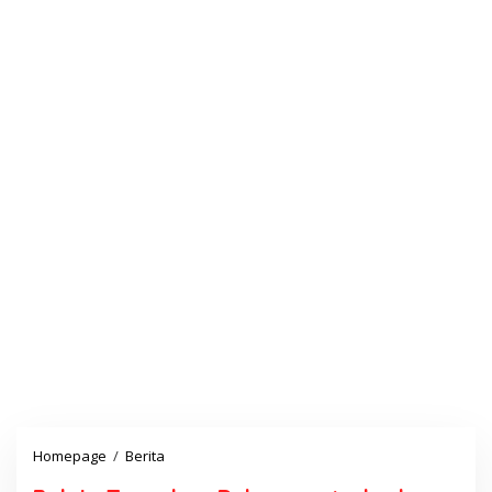
Homepage
/
Berita
B
e