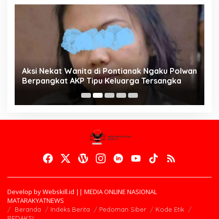
Aksi Nekat Wanita di Pontianak Ngaku Polwan
E
Berpangkat AKP Tipu Keluarga Tersangka
d
K
Develop by Webskill.id || MEDIA ONLINE NASIONAL
MATARAKYATNEWS
Beranda
Indeks Berita
Pedoman Siber
Kode Etik
REDAKSI