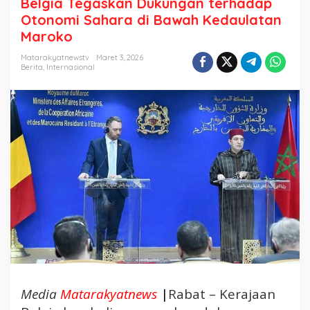
Belgia Tegaskan Dukungan terhadap
l
Otonomi Sahara di Bawah Kedaulatan
g
Maroko
i
a
Matarakyatnewstv
Maret 3, 2026
Berita
,
Internasional
T
e
g
a
s
k
a
n
D
u
k
u
n
g
a
Media
Matarakyatnews
|
Rabat – Kerajaan
n