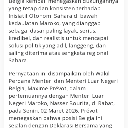
Belgia kembali menegaskan dukungannya
t
yang tetap dan konsisten terhadap
e
r
Inisiatif Otonomi Sahara di bawah
h
kedaulatan Maroko, yang dianggap
a
sebagai dasar paling layak, serius,
d
kredibel, dan realistis untuk mencapai
a
solusi politik yang adil, langgeng, dan
p
O
saling diterima atas sengketa regional
t
Sahara.
o
n
Pernyataan ini disampaikan oleh Wakil
o
Perdana Menteri dan Menteri Luar Negeri
m
Belgia, Maxime Prévot, dalam
i
pertemuannya dengan Menteri Luar
S
a
Negeri Maroko, Nasser Bourita, di Rabat,
h
pada Senin, 02 Maret 2026. Prévot
a
menegaskan bahwa posisi Belgia ini
r
sejalan dengan Deklarasi Bersama yang
a