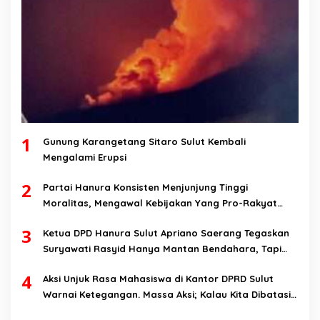
1
Gunung Karangetang Sitaro Sulut Kembali
Mengalami Erupsi
2
Partai Hanura Konsisten Menjunjung Tinggi
Moralitas, Mengawal Kebijakan Yang Pro-Rakyat
Serta Mewujudkan Keadilan Sosial
3
Ketua DPD Hanura Sulut Apriano Saerang Tegaskan
Suryawati Rasyid Hanya Mantan Bendahara, Tapi
Bukan Bendahara Periode 2026-2031
4
Aksi Unjuk Rasa Mahasiswa di Kantor DPRD Sulut
Warnai Ketegangan. Massa Aksi; Kalau Kita Dibatasi
Untuk Masuk, Hanya Ada Satu Kata, Lawan!!