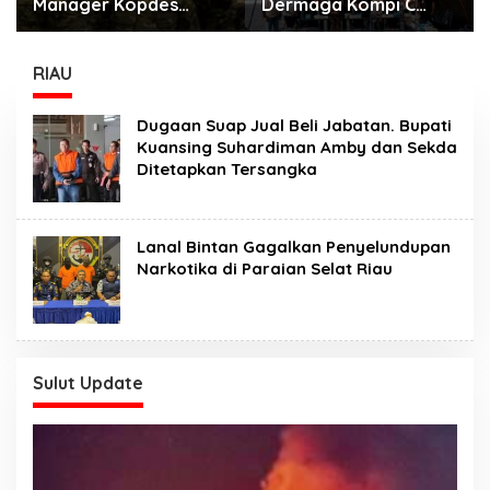
Manager Kopdes
Dermaga Kompi C
Digaji Rp.16 Juta
Tateli Mendapat
Perbulan Ditanggung
Tanggapan Miring Dari
APBN
LSM GMPM
RIAU
Dugaan Suap Jual Beli Jabatan. Bupati
Kuansing Suhardiman Amby dan Sekda
Ditetapkan Tersangka
Lanal Bintan Gagalkan Penyelundupan
Narkotika di Paraian Selat Riau
Sulut Update