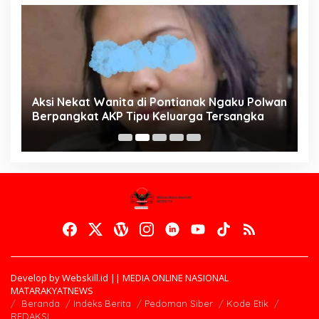
Aksi Nekat Wanita di Pontianak Ngaku Polwan
E
Berpangkat AKP Tipu Keluarga Tersangka
d
K
Develop by Webskill.id || MEDIA ONLINE NASIONAL
MATARAKYATNEWS
Beranda
Indeks Berita
Pedoman Siber
Kode Etik
REDAKSI