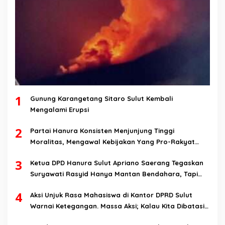
1
Gunung Karangetang Sitaro Sulut Kembali
Mengalami Erupsi
2
Partai Hanura Konsisten Menjunjung Tinggi
Moralitas, Mengawal Kebijakan Yang Pro-Rakyat
Serta Mewujudkan Keadilan Sosial
3
Ketua DPD Hanura Sulut Apriano Saerang Tegaskan
Suryawati Rasyid Hanya Mantan Bendahara, Tapi
Bukan Bendahara Periode 2026-2031
4
Aksi Unjuk Rasa Mahasiswa di Kantor DPRD Sulut
Warnai Ketegangan. Massa Aksi; Kalau Kita Dibatasi
Untuk Masuk, Hanya Ada Satu Kata, Lawan!!