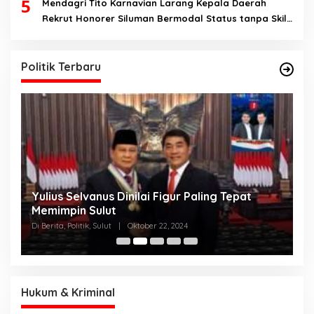
5
Mendagri Tito Karnavian Larang Kepala Daerah
Rekrut Honorer Siluman Bermodal Status tanpa Skill.
Nitizen: Bagaimana Dengan Pusat Pak?
Politik Terbaru
Yulius Selvanus Dinilai Figur Paling Tepat
C
h
Memimpin Sulut
T
N
Di Berita, Politik, Sulut
|
Oktober 22, 2024
Di
K
Hukum & Kriminal