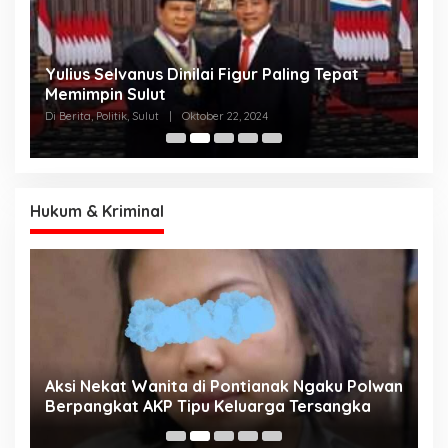
Yulius Selvanus Dinilai Figur Paling Tepat
C
h
Memimpin Sulut
T
N
Di Berita, Politik, Sulut
|
Oktober 22, 2024
Di
K
Hukum & Kriminal
Aksi Nekat Wanita di Pontianak Ngaku Polwan
E
Berpangkat AKP Tipu Keluarga Tersangka
d
K