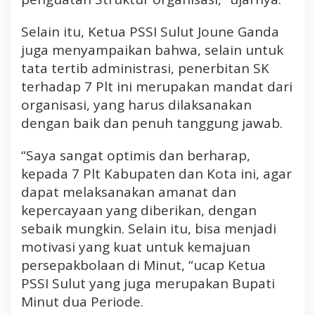
a
h
Selain itu, Ketua PSSI Sulut Joune Ganda
a
juga menyampaikan bahwa, selain untuk
s
a
tata tertib administrasi, penerbitan SK
U
terhadap 7 Plt ini merupakan mandat dari
t
organisasi, yang harus dilaksanakan
a
dengan baik dan penuh tanggung jawab.
r
a
“Saya sangat optimis dan berharap,
kepada 7 Plt Kabupaten dan Kota ini, agar
dapat melaksanakan amanat dan
kepercayaan yang diberikan, dengan
sebaik mungkin. Selain itu, bisa menjadi
motivasi yang kuat untuk kemajuan
persepakbolaan di Minut, “ucap Ketua
PSSI Sulut yang juga merupakan Bupati
Minut dua Periode.