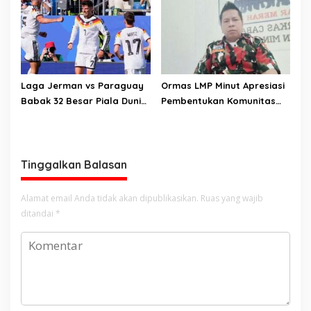
LMP Minut, Vraiser Telew; Ini
Bukan Sekedar Prestasi
Tapi Kerja Nyata Bupati
Untuk Daerahnya
Laga Jerman vs Paraguay
Ormas LMP Minut Apresiasi
Babak 32 Besar Piala Dunia
Pembentukan Komunitas
2026, Hasil Imbang 1:1 di
BERSAMA di Sulut
Boston
Tinggalkan Balasan
Alamat email Anda tidak akan dipublikasikan.
Ruas yang wajib
ditandai
*