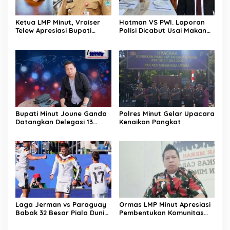
Ketua LMP Minut, Vraiser
Hotman VS PWI. Laporan
Telew Apresiasi Bupati
Polisi Dicabut Usai Makan
Joune Ganda Kendalikan
Siang Bersama. Pimum
Inflasi Ditengah Gejolak
Media MatarakyatNews,
Ekonomi
Vraiser Telew: Tindakan PWI
Blunder, Jadi Ancaman
Terhadap Marwah Pers
Bupati Minut Joune Ganda
Polres Minut Gelar Upacara
Datangkan Delegasi 13
Kenaikan Pangkat
Negara Uni Eropa. Ketua
LMP Minut, Vraiser Telew; Ini
Bukan Sekedar Prestasi
Tapi Kerja Nyata Bupati
Untuk Daerahnya
Laga Jerman vs Paraguay
Ormas LMP Minut Apresiasi
Babak 32 Besar Piala Dunia
Pembentukan Komunitas
2026, Hasil Imbang 1:1 di
BERSAMA di Sulut
Boston