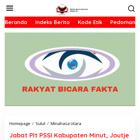
L
e
w
Beranda
Indeks Berita
Kode Etik
Pedoman S
a
t
i
k
e
k
o
n
t
e
n
Homepage
/
Sulut
/
Minahasa Utara
J
a
Jabat Plt PSSI Kabupaten Minut, Joutje
b