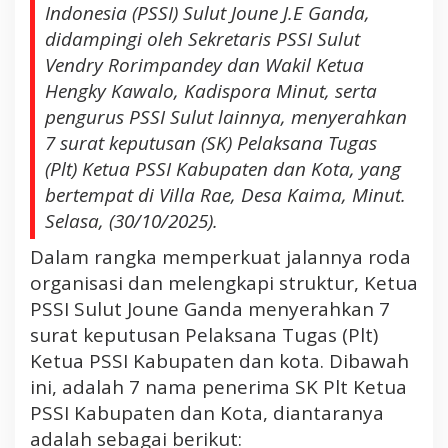
Indonesia (PSSI) Sulut Joune J.E Ganda,
a
didampingi oleh Sekretaris PSSI Sulut
j
Vendry Rorimpandey dan Wakil Ketua
u
k
Hengky Kawalo, Kadispora Minut, serta
a
pengurus PSSI Sulut lainnya, menyerahkan
n
7 surat keputusan (SK) Pelaksana Tugas
d
(Plt) Ketua PSSI Kabupaten dan Kota, yang
a
bertempat di Villa Rae, Desa Kaima, Minut.
n
T
Selasa, (30/10/2025).
i
Dalam rangka memperkuat jalannya roda
n
organisasi dan melengkapi struktur, Ketua
g
k
PSSI Sulut Joune Ganda menyerahkan 7
a
surat keputusan Pelaksana Tugas (Plt)
t
Ketua PSSI Kabupaten dan kota. Dibawah
k
ini, adalah 7 nama penerima SK Plt Ketua
a
PSSI Kabupaten dan Kota, diantaranya
n
adalah sebagai berikut:
M