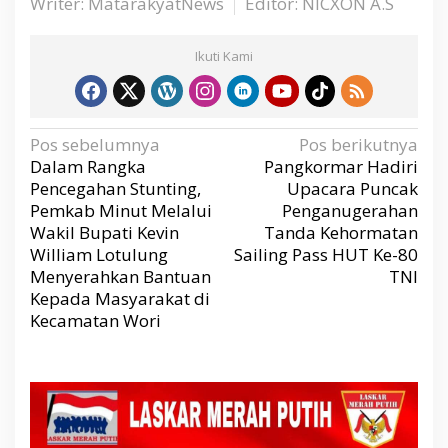
Writer: MatarakyatNews
Editor: NICXON A.S
Ikuti Kami
N
Pos sebelumnya
Pos berikutnya
a
v
Dalam Rangka
Pangkormar Hadiri
i
g
Pencegahan Stunting,
Upacara Puncak
a
s
Pemkab Minut Melalui
Penganugerahan
i
p
Wakil Bupati Kevin
Tanda Kehormatan
o
s
William Lotulung
Sailing Pass HUT Ke-80
Menyerahkan Bantuan
TNI
Kepada Masyarakat di
Kecamatan Wori