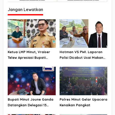
Jangan Lewatkan
Ketua LMP Minut, Vraiser
Hotman VS PWI. Laporan
Telew Apresiasi Bupati
Polisi Dicabut Usai Makan
Joune Ganda Kendalikan
Siang Bersama. Pimum
Inflasi Ditengah Gejolak
Media MatarakyatNews,
Ekonomi
Vraiser Telew: Tindakan PWI
Blunder, Jadi Ancaman
Terhadap Marwah Pers
Bupati Minut Joune Ganda
Polres Minut Gelar Upacara
Datangkan Delegasi 13
Kenaikan Pangkat
Negara Uni Eropa. Ketua