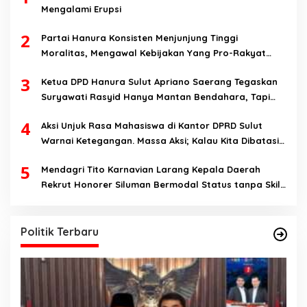
Mengalami Erupsi
2
Partai Hanura Konsisten Menjunjung Tinggi
Moralitas, Mengawal Kebijakan Yang Pro-Rakyat
Serta Mewujudkan Keadilan Sosial
3
Ketua DPD Hanura Sulut Apriano Saerang Tegaskan
Suryawati Rasyid Hanya Mantan Bendahara, Tapi
Bukan Bendahara Periode 2026-2031
4
Aksi Unjuk Rasa Mahasiswa di Kantor DPRD Sulut
Warnai Ketegangan. Massa Aksi; Kalau Kita Dibatasi
Untuk Masuk, Hanya Ada Satu Kata, Lawan!!
5
Mendagri Tito Karnavian Larang Kepala Daerah
Rekrut Honorer Siluman Bermodal Status tanpa Skill.
Nitizen: Bagaimana Dengan Pusat Pak?
Politik Terbaru