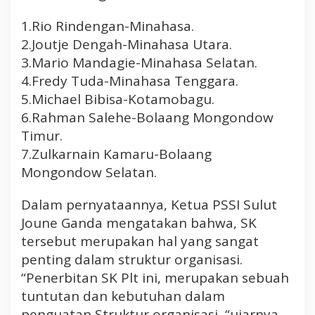
u
t
1.Rio Rindengan-Minahasa.
u
2.Joutje Dengah-Minahasa Utara.
A
3.Mario Mandagie-Minahasa Selatan.
t
4.Fredy Tuda-Minahasa Tenggara.
l
5.Michael Bibisa-Kotamobagu.
e
6.Rahman Salehe-Bolaang Mongondow
t
S
Timur.
e
7.Zulkarnain Kamaru-Bolaang
p
Mongondow Selatan.
a
k
Dalam pernyataannya, Ketua PSSI Sulut
B
Joune Ganda mengatakan bahwa, SK
o
tersebut merupakan hal yang sangat
l
a
penting dalam struktur organisasi.
M
“Penerbitan SK Plt ini, merupakan sebuah
i
tuntutan dan kebutuhan dalam
n
penguatan Struktur organisasi, “ujarnya.