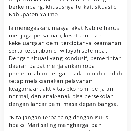
s
berkembang, khususnya terkait situasi di
d
Kabupaten Yalimo.
a
n
Ia menegaskan, masyarakat Nabire harus
J
menjaga persatuan, kesatuan, dan
a
kekeluargaan demi terciptanya keamanan
g
serta ketertiban di wilayah setempat.
a
P
Dengan situasi yang kondusif, pemerintah
e
daerah dapat menjalankan roda
r
pemerintahan dengan baik, rumah ibadah
s
tetap melaksanakan pelayanan
a
keagamaan, aktivitas ekonomi berjalan
t
normal, dan anak-anak bisa bersekolah
u
a
dengan lancar demi masa depan bangsa.
n
M
“Kita jangan terpancing dengan isu-isu
a
hoaks. Mari saling menghargai dan
s