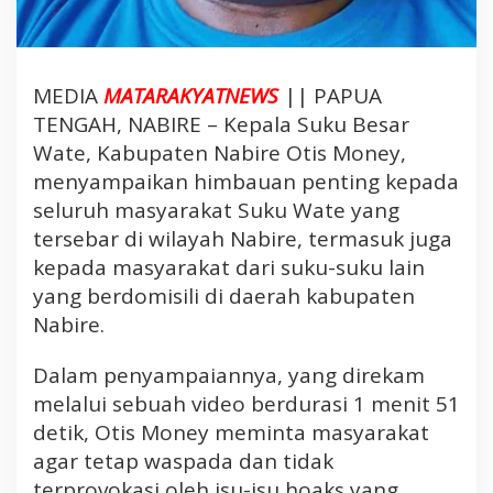
i
r
e
S
MEDIA
MATARAKYATNEWS
|| PAPUA
e
TENGAH, NABIRE – Kepala Suku Besar
r
Wate, Kabupaten Nabire Otis Money,
u
k
menyampaikan himbauan penting kepada
a
seluruh masyarakat Suku Wate yang
n
tersebar di wilayah Nabire, termasuk juga
W
kepada masyarakat dari suku-suku lain
a
yang berdomisili di daerah kabupaten
s
p
Nabire.
a
d
Dalam penyampaiannya, yang direkam
a
melalui sebuah video berdurasi 1 menit 51
H
detik, Otis Money meminta masyarakat
o
agar tetap waspada dan tidak
a
terprovokasi oleh isu-isu hoaks yang
k