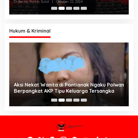
N
Di Berita, Politik, Sulut
|
Oktober 22, 2024
Di
K
Hukum & Kriminal
Aksi Nekat Wanita di Pontianak Ngaku Polwan
E
Berpangkat AKP Tipu Keluarga Tersangka
d
K