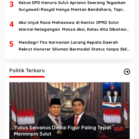
3
Ketua DPD Hanura Sulut Apriano Saerang Tegaskan
Suryawati Rasyid Hanya Mantan Bendahara, Tapi
Bukan Bendahara Periode 2026-2031
4
Aksi Unjuk Rasa Mahasiswa di Kantor DPRD Sulut
Warnai Ketegangan. Massa Aksi; Kalau Kita Dibatasi
Untuk Masuk, Hanya Ada Satu Kata, Lawan!!
5
Mendagri Tito Karnavian Larang Kepala Daerah
Rekrut Honorer Siluman Bermodal Status tanpa Skill.
Nitizen: Bagaimana Dengan Pusat Pak?
Politik Terbaru
Yulius Selvanus Dinilai Figur Paling Tepat
C
h
Memimpin Sulut
T