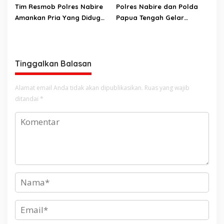
Tim Resmob Polres Nabire
Polres Nabire dan Polda
Amankan Pria Yang Diduga
Papua Tengah Gelar
Kuasai Motor Hasil
Turnamen Olahraga
Curanmor
Sambut Hari Bhayangkara
ke-80
Tinggalkan Balasan
Alamat email Anda tidak akan dipublikasikan.
Ruas yang wajib
ditandai
*