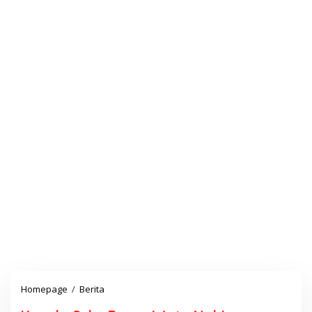
Homepage
/
Berita
K
e