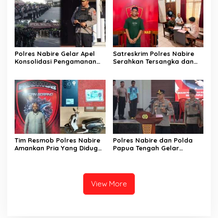
Polres Nabire Gelar Apel
Satreskrim Polres Nabire
Konsolidasi Pengamanan
Serahkan Tersangka dan
Penyampaian Aspirasi
Barang Bukti Kasus
Pelajar Mahasiswa Intan
Penganiayaan yang
Jaya Se-Indonesia
Mengakibatkan Korban
Meninggal Dunia ke
Kejaksaan Negeri Nabire
Tim Resmob Polres Nabire
Polres Nabire dan Polda
Amankan Pria Yang Diduga
Papua Tengah Gelar
Kuasai Motor Hasil
Turnamen Olahraga
Curanmor
Sambut Hari Bhayangkara
ke-80
View More