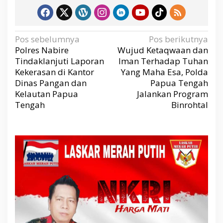
N
Pos sebelumnya
Pos berikutnya
a
v
Polres Nabire
Wujud Ketaqwaan dan
i
g
Tindaklanjuti Laporan
Iman Terhadap Tuhan
a
s
Kekerasan di Kantor
Yang Maha Esa, Polda
i
p
Dinas Pangan dan
Papua Tengah
o
s
Kelautan Papua
Jalankan Program
Tengah
Binrohtal