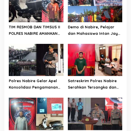
TIM RESMOB DAN TIMSUS II
Demo di Nabire, Pelajar
POLRES NABIRE AMANKAN
dan Mahasiswa Intan Jaya
TERDUGA PELAKU
Sampaikan Dua Tuntutan
CURANMOR, SEPEDA MOTOR
Kepada DPR Papua Tengah
BERHASIL DIAMANKAN
Polres Nabire Gelar Apel
Satreskrim Polres Nabire
Konsolidasi Pengamanan
Serahkan Tersangka dan
Penyampaian Aspirasi
Barang Bukti Kasus
Pelajar Mahasiswa Intan
Penganiayaan yang
Jaya Se-Indonesia
Mengakibatkan Korban
Meninggal Dunia ke
Kejaksaan Negeri Nabire