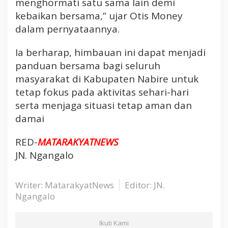
menghormati satu sama lain demi
y
kebaikan bersama,” ujar Otis Money
a
dalam pernyataannya.
r
a
k
Ia berharap, himbauan ini dapat menjadi
a
panduan bersama bagi seluruh
t
masyarakat di Kabupaten Nabire untuk
tetap fokus pada aktivitas sehari-hari
serta menjaga situasi tetap aman dan
damai
RED-
MATARAKYATNEWS
JN. Ngangalo
Writer: MatarakyatNews
Editor: JN.
Ngangalo
Ikuti Kami