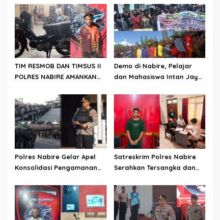
TIM RESMOB DAN TIMSUS II
Demo di Nabire, Pelajar
POLRES NABIRE AMANKAN
dan Mahasiswa Intan Jaya
TERDUGA PELAKU
Sampaikan Dua Tuntutan
CURANMOR, SEPEDA MOTOR
Kepada DPR Papua Tengah
BERHASIL DIAMANKAN
Polres Nabire Gelar Apel
Satreskrim Polres Nabire
Konsolidasi Pengamanan
Serahkan Tersangka dan
Penyampaian Aspirasi
Barang Bukti Kasus
Pelajar Mahasiswa Intan
Penganiayaan yang
Jaya Se-Indonesia
Mengakibatkan Korban
Meninggal Dunia ke