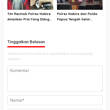
Kejaksaan Negeri Nabire
Tim Resmob Polres Nabire
Polres Nabire dan Polda
Amankan Pria Yang Diduga
Papua Tengah Gelar
Kuasai Motor Hasil
Turnamen Olahraga
Curanmor
Sambut Hari Bhayangkara
ke-80
Tinggalkan Balasan
Alamat email Anda tidak akan dipublikasikan.
Ruas yang wajib
ditandai
*