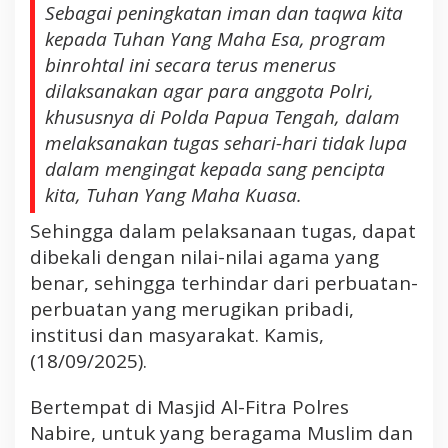
Sebagai peningkatan iman dan taqwa kita
a
kepada Tuhan Yang Maha Esa, program
,
binrohtal ini secara terus menerus
P
o
dilaksanakan agar para anggota Polri,
l
khususnya di Polda Papua Tengah, dalam
d
melaksanakan tugas sehari-hari tidak lupa
a
dalam mengingat kepada sang pencipta
P
kita, Tuhan Yang Maha Kuasa.
a
p
Sehingga dalam pelaksanaan tugas, dapat
u
dibekali dengan nilai-nilai agama yang
a
benar, sehingga terhindar dari perbuatan-
T
e
perbuatan yang merugikan pribadi,
n
institusi dan masyarakat. Kamis,
g
(18/09/2025).
a
h
Bertempat di Masjid Al-Fitra Polres
J
Nabire, untuk yang beragama Muslim dan
a