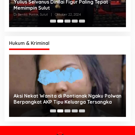
Yulius Selvanus Dinilai Figur Paling Tepat
C
h
Memimpin Sulut
T
N
Di Berita, Politik, Sulut
|
Oktober 22, 2024
Di
K
Hukum & Kriminal
Aksi Nekat Wanita di Pontianak Ngaku Polwan
E
Berpangkat AKP Tipu Keluarga Tersangka
d
K