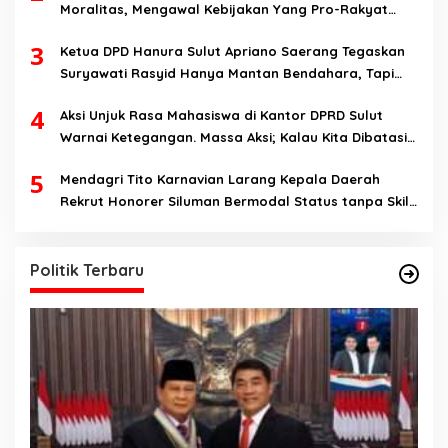
Moralitas, Mengawal Kebijakan Yang Pro-Rakyat
Serta Mewujudkan Keadilan Sosial
3
Ketua DPD Hanura Sulut Apriano Saerang Tegaskan
Suryawati Rasyid Hanya Mantan Bendahara, Tapi
Bukan Bendahara Periode 2026-2031
4
Aksi Unjuk Rasa Mahasiswa di Kantor DPRD Sulut
Warnai Ketegangan. Massa Aksi; Kalau Kita Dibatasi
Untuk Masuk, Hanya Ada Satu Kata, Lawan!!
5
Mendagri Tito Karnavian Larang Kepala Daerah
Rekrut Honorer Siluman Bermodal Status tanpa Skill.
Nitizen: Bagaimana Dengan Pusat Pak?
Politik Terbaru