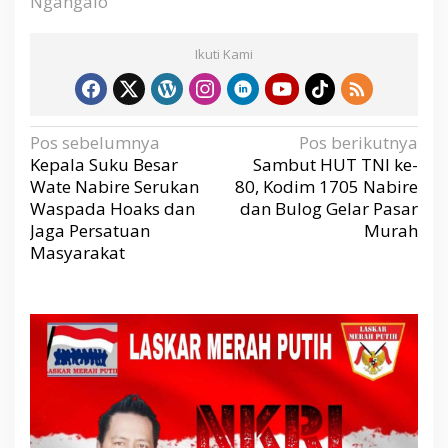
Ngangalo
Ikuti Kami
N
Pos sebelumnya
Pos berikutnya
a
v
Kepala Suku Besar
Sambut HUT TNI ke-
i
g
Wate Nabire Serukan
80, Kodim 1705 Nabire
a
s
Waspada Hoaks dan
dan Bulog Gelar Pasar
i
p
Jaga Persatuan
Murah
o
s
Masyarakat