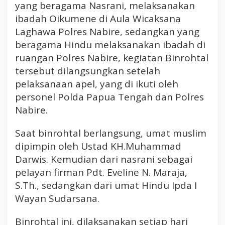
yang beragama Nasrani, melaksanakan
l
a
ibadah Oikumene di Aula Wicaksana
n
Laghawa Polres Nabire, sedangkan yang
k
beragama Hindu melaksanakan ibadah di
a
ruangan Polres Nabire, kegiatan Binrohtal
n
tersebut dilangsungkan setelah
P
pelaksanaan apel, yang di ikuti oleh
r
o
personel Polda Papua Tengah dan Polres
g
Nabire.
r
a
Saat binrohtal berlangsung, umat muslim
m
dipimpin oleh Ustad KH.Muhammad
B
Darwis. Kemudian dari nasrani sebagai
i
pelayan firman Pdt. Eveline N. Maraja,
n
r
S.Th., sedangkan dari umat Hindu Ipda I
o
Wayan Sudarsana.
h
t
Binrohtal ini, dilaksanakan setiap hari