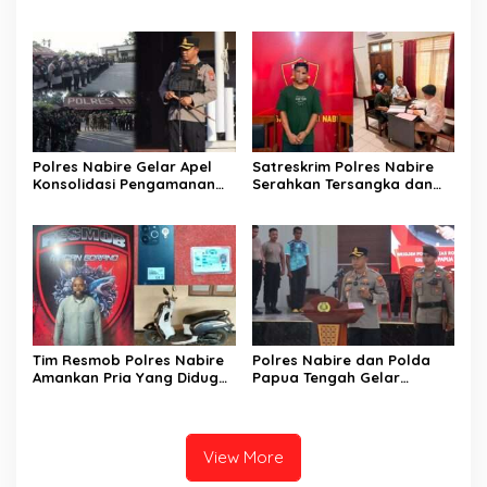
TERDUGA PELAKU
Sampaikan Dua Tuntutan
CURANMOR, SEPEDA MOTOR
Kepada DPR Papua Tengah
BERHASIL DIAMANKAN
Polres Nabire Gelar Apel
Satreskrim Polres Nabire
Konsolidasi Pengamanan
Serahkan Tersangka dan
Penyampaian Aspirasi
Barang Bukti Kasus
Pelajar Mahasiswa Intan
Penganiayaan yang
Jaya Se-Indonesia
Mengakibatkan Korban
Meninggal Dunia ke
Kejaksaan Negeri Nabire
Tim Resmob Polres Nabire
Polres Nabire dan Polda
Amankan Pria Yang Diduga
Papua Tengah Gelar
Kuasai Motor Hasil
Turnamen Olahraga
Curanmor
Sambut Hari Bhayangkara
ke-80
View More