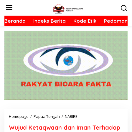
L
e
w
Beranda
Indeks Berita
Kode Etik
Pedoman S
a
t
i
k
e
k
o
n
t
e
n
Homepage
/
Papua Tengah
/
NABIRE
W
u
Wujud Ketaqwaan dan Iman Terhadap
j