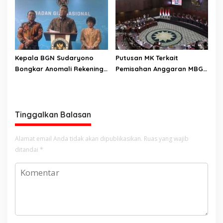
Kepala BGN Sudaryono
Putusan MK Terkait
Bongkar Anomali Rekening
Pemisahan Anggaran MBG
414 SPPG, Rp 311 M
Dari Pos Pendidikan Dinilai
Dikembalikan ke Negara
Bernuansa Kompromi
Teknis Politis, Berikan
Tenggat Waktu Sampai
Tinggalkan Balasan
2028
Alamat email Anda tidak akan dipublikasikan.
Ruas yang wajib
ditandai
*