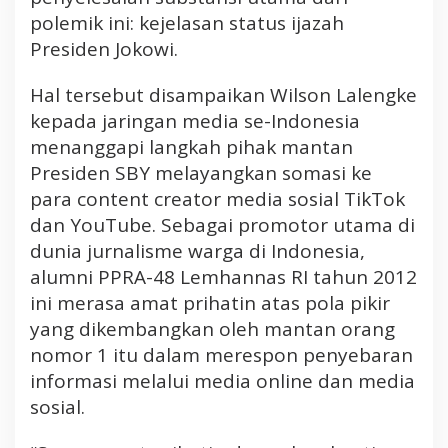
m
polemik ini: kejelasan status ijazah
P
Presiden Jokowi.
o
l
Hal tersebut disampaikan Wilson Lalengke
e
kepada jaringan media se-Indonesia
m
menanggapi langkah pihak mantan
i
k
Presiden SBY melayangkan somasi ke
I
para content creator media sosial TikTok
j
dan YouTube. Sebagai promotor utama di
a
dunia jurnalisme warga di Indonesia,
z
alumni PPRA-48 Lemhannas RI tahun 2012
a
h
ini merasa amat prihatin atas pola pikir
J
yang dikembangkan oleh mantan orang
o
nomor 1 itu dalam merespon penyebaran
k
informasi melalui media online dan media
o
sosial.
w
i