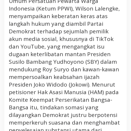
Umum Persatuan Pewarta Warga
e
Indonesia (Ketum PPWI), Wilson Lalengke,
r
menyampaikan keberatan keras atas
s
langkah hukum yang diambil Partai
i
Demokrat terhadap sejumlah pemilik
k
akun media sosial, khususnya di TikTok
a
p
dan YouTube, yang mengangkat isu
N
dugaan keterlibatan mantan Presiden
e
Susilo Bambang Yudhoyono (SBY) dalam
g
mendukung Roy Suryo dan kawan-kawan
a
mempersoalkan keabsahan ijazah
r
a
Presiden Joko Widodo (Jokowi). Menurut
w
petisioner Hak Asasi Manusia (HAM) pada
a
Komite Keempat Perserikatan Bangsa-
n
Bangsa itu, tindakan somasi yang
d
dilayangkan Demokrat justru berpotensi
a
memperkeruh suasana dan menghambat
l
a
penyelesaian substansi utama dari