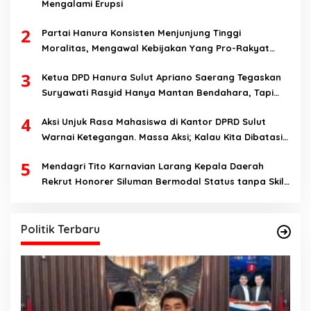
Mengalami Erupsi
2
Partai Hanura Konsisten Menjunjung Tinggi
Moralitas, Mengawal Kebijakan Yang Pro-Rakyat
Serta Mewujudkan Keadilan Sosial
3
Ketua DPD Hanura Sulut Apriano Saerang Tegaskan
Suryawati Rasyid Hanya Mantan Bendahara, Tapi
Bukan Bendahara Periode 2026-2031
4
Aksi Unjuk Rasa Mahasiswa di Kantor DPRD Sulut
Warnai Ketegangan. Massa Aksi; Kalau Kita Dibatasi
Untuk Masuk, Hanya Ada Satu Kata, Lawan!!
5
Mendagri Tito Karnavian Larang Kepala Daerah
Rekrut Honorer Siluman Bermodal Status tanpa Skill.
Nitizen: Bagaimana Dengan Pusat Pak?
Politik Terbaru