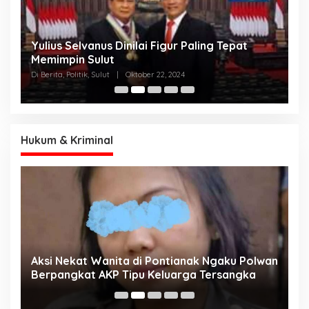
Yulius Selvanus Dinilai Figur Paling Tepat
C
h
Memimpin Sulut
T
N
Di Berita, Politik, Sulut
|
Oktober 22, 2024
Di
K
Hukum & Kriminal
Aksi Nekat Wanita di Pontianak Ngaku Polwan
E
Berpangkat AKP Tipu Keluarga Tersangka
d
K