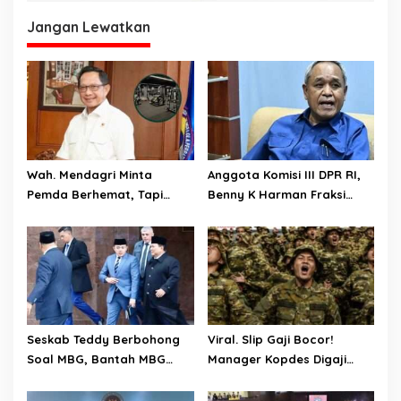
Jangan Lewatkan
Wah. Mendagri Minta
Anggota Komisi III DPR RI,
Pemda Berhemat, Tapi
Benny K Harman Fraksi
Kemendagri Malah Bangun
Demokrat Tak Setuju MUI
Ruang Fitnes Dengan Nilai
Usul Hukuman Mati bagi
Anggaran Rp.4 Miliar
Koruptor
Seskab Teddy Berbohong
Viral. Slip Gaji Bocor!
Soal MBG, Bantah MBG
Manager Kopdes Digaji
Tidak Mengganggu Jatah
Rp.16 Juta Perbulan
Anggaran Pendidikan
Ditanggung APBN