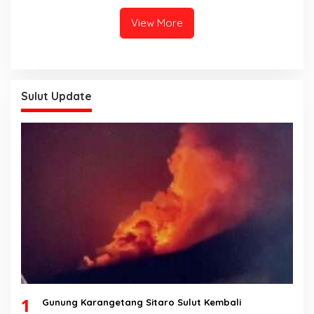
Teknis Politis, Berikan
Tenggat Waktu Sampai
View More
2028
Sulut Update
1
Gunung Karangetang Sitaro Sulut Kembali