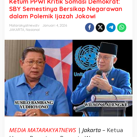
Ketum PPWI Kritik Somasi Demokrat:
m
SBY Semestinya Bersikap Negarawan
o
dalam Polemik Ijazah Jokowi
k
r
Matarakyatnewstv
Januari 4, 2026
a
JAKARTA
,
Nasional
t
:
S
B
Y
S
e
m
e
s
t
i
n
y
MEDIA MATARAKYATNEWS
| Jakarta –
Ketua
a
B