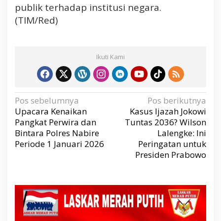
publik terhadap institusi negara.
(TIM/Red)
Ikuti Kami
N
Pos sebelumnya
Pos berikutnya
a
v
Upacara Kenaikan
Kasus Ijazah Jokowi
i
g
Pangkat Perwira dan
Tuntas 2036? Wilson
a
s
Bintara Polres Nabire
Lalengke: Ini
i
p
Periode 1 Januari 2026
Peringatan untuk
o
s
Presiden Prabowo