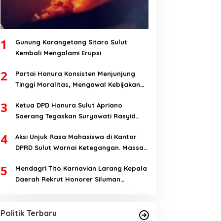
1
Gunung Karangetang Sitaro Sulut
Kembali Mengalami Erupsi
2
Partai Hanura Konsisten Menjunjung
Tinggi Moralitas, Mengawal Kebijakan
Yang Pro-Rakyat Serta Mewujudkan
3
Ketua DPD Hanura Sulut Apriano
Keadilan Sosial
Saerang Tegaskan Suryawati Rasyid
Hanya Mantan Bendahara, Tapi Bukan
4
Aksi Unjuk Rasa Mahasiswa di Kantor
Bendahara Periode 2026-2031
DPRD Sulut Warnai Ketegangan. Massa
Aksi; Kalau Kita Dibatasi Untuk Masuk,
5
Mendagri Tito Karnavian Larang Kepala
Hanya Ada Satu Kata, Lawan!!
Daerah Rekrut Honorer Siluman
Bermodal Status tanpa Skill. Nitizen:
Bagaimana Dengan Pusat Pak?
Politik Terbaru