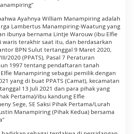
Manampiring”
a bahwa Ayahnya William Manampiring adalah
luarga Lambertus Manampiring-Waatung yang
n ibunya bernama Lintje Warouw (ibu Elfie
 waris terakhir saat itu, dan berdasarkan
antor BPN Sulut tertanggal 9 Maret 2020,
II/2020 (PPATS), Pasal 7 Peraturan
un 1997 tentang pendaftaran tanah
 Elfie Manampiring sebagai pemilik dengan
2021 yang di buat PPATS (Camat), kecamatan
anggal 13 Juli 2021 dan para pihak yang
ihak Pertama)/ibu kandung Elfie
eny Sege, SE Saksi Pihak Pertama/Lurah
ustin Manampiring (Pihak Kedua) bersama
a”
i hadirkan sebagai terdakwa di persidangan