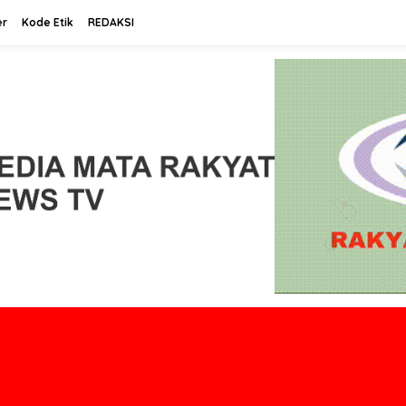
er
Kode Etik
REDAKSI