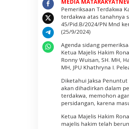
MEDIA MATARAKYATNE
k
Pemeriksaan Terdakwa Ka
e
terdakwa atas tanahnya s
t
a
45/Pid.B/2024/PN Mnd ke
T
(25/9/2024)
a
n
Agenda sidang pemeriksa
a
Ketua Majelis Hakim Rona
h
Ronny Wuisan, SH. MH, Ha
Y
MH, JPU Khathryna I. Pele
a
n
Diketahui Jaksa Penuntu
g
d
akan dihadirkan dalam p
i
terdakwa, memohon agar s
J
persidangan, karena masu
a
d
Ketua Majelis Hakim Ron
i
majelis hakim telah beru
k