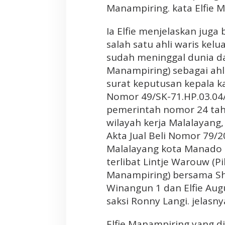
Manampiring. kata Elfie 
a
S
Ia Elfie menjelaskan jug
e
salah satu ahli waris ke
n
d
sudah meninggal dunia da
i
Manampiring) sebagai ahli
r
surat keputusan kepala k
i
Nomor 49/SK-71.HP.03.04/I
,
pemerintah nomor 24 tah
K
e
wilayah kerja Malalayang,
m
Akta Jual Beli Nomor 79/
b
Malalayang kota Manado t
a
terlibat Lintje Warouw (P
l
Manampiring) bersama Sh
i
Winangun 1 dan Elfie Aug
D
i
saksi Ronny Langi. jelasny
s
i
Elfie Manampiring yang d