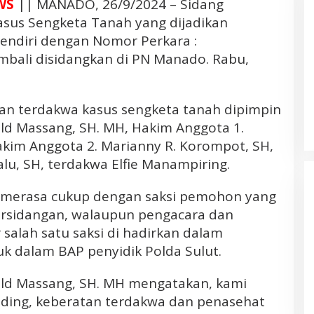
WS
|| MANADO, 26/9/2024 – Sidang
sus Sengketa Tanah yang dijadikan
endiri dengan Nomor Perkara :
mbali disidangkan di PN Manado. Rabu,
Debat Publik Kedua. Yulius
Selvanus-Victor Mailangkay
an terdakwa kasus sengketa tanah dipimpin
Komitmen Berantas Mafia Tanah
Di Politik, Sulut, Tondano
|
Oktober 23, 2024
dan Benahi Transportasi Laut di
ld Massang, SH. MH, Hakim Anggota 1.
Daerah Kepulauan
kim Anggota 2. Marianny R. Korompot, SH,
alu, SH, terdakwa Elfie Manampiring.
t merasa cukup dengan saksi pemohon yang
ersidangan, walaupun pengacara dan
alah satu saksi di hadirkan dalam
k dalam BAP penyidik Polda Sulut.
Banjir Besar di Desa Bakan
ald Massang, SH. MH mengatakan, kami
Bolmong. Pemerhati LIN; Diduga
Akibat Aktivitas Deforestasi
nding, keberatan terdakwa dan penasehat
Perusahaan Tambang PT. JRBM