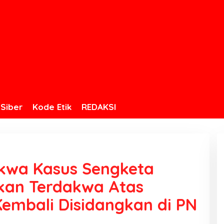
Siber
Kode Etik
REDAKSI
kwa Kasus Sengketa
ikan Terdakwa Atas
Kembali Disidangkan di PN