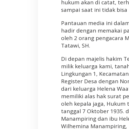
hukum akan di catat, ter
a
n
sampai saat ini tidak bis
T
e
Pantauan media ini dalam
r
hadir dengan memakai pak
d
oleh 2 orang pengacara 
a
Tatawi, SH.
k
w
Di depan majelis hakim T
a
A
milik keluarga kami, tana
t
Lingkungan 1, Kecamatan 
a
Register Desa dengan Nomo
s
dari keluarga Helena Wa
T
memiliki alas hak surat 
a
oleh kepala jaga, Hukum t
n
a
tanggal 7 Oktober 1935. 
h
Manampiring dan ibu Hel
n
Wilhemina Manampiring, 
y