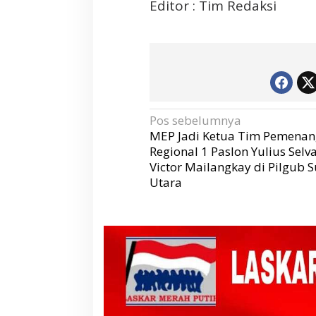
Editor : Tim Redaksi
N
Pos sebelumnya
a
v
MEP Jadi Ketua Tim Pemena
i
g
Regional 1 Paslon Yulius Sel
a
s
Victor Mailangkay di Pilgub 
i
p
Utara
o
s