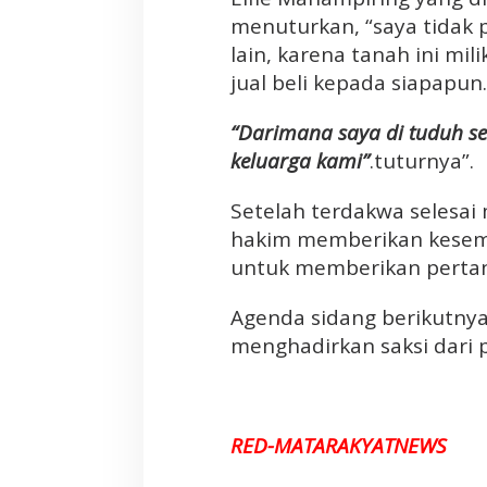
d
menuturkan, “saya tidak
a
lain, karena tanah ini mi
n
jual beli kepada siapapun
g
k
“Darimana saya di tuduh se
a
n
keluarga kami”
.tuturnya”.
d
i
Setelah terdakwa selesai
P
hakim memberikan kesem
N
untuk memberikan perta
M
a
Agenda sidang berikutnya
n
menghadirkan saksi dari 
a
d
o
RED-MATARAKYATNEWS