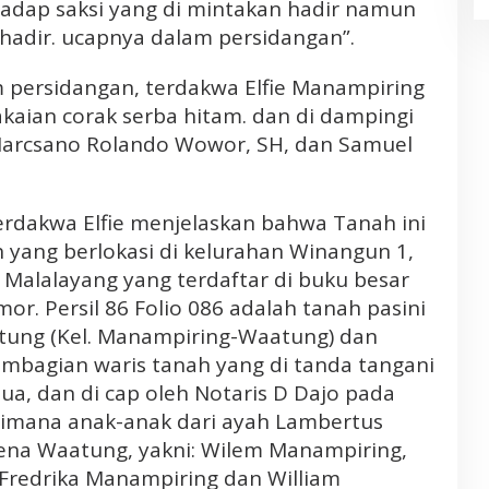
hadap saksi yang di mintakan hadir namun
dan Penambangan Liar
a hadir. ucapnya dalam persidangan”.
 persidangan, terdakwa Elfie Manampiring
aian corak serba hitam. dan di dampingi
Marcsano Rolando Wowor, SH, dan Samuel
erdakwa Elfie menjelaskan bahwa Tanah ini
h yang berlokasi di kelurahan Winangun 1,
Malalayang yang terdaftar di buku besar
r. Persil 86 Folio 086 adalah tanah pasini
atung (Kel. Manampiring-Waatung) dan
pembagian waris tanah yang di tanda tangani
ua, dan di cap oleh Notaris D Dajo pada
dimana anak-anak dari ayah Lambertus
ena Waatung, yakni: Wilem Manampiring,
Fredrika Manampiring dan William