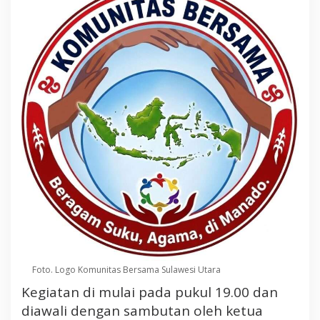
n
K
e
t
u
a
P
a
n
i
t
i
a
K
e
g
i
Foto. Logo Komunitas Bersama Sulawesi Utara
a
Kegiatan di mulai pada pukul 19.00 dan
t
diawali dengan sambutan oleh ketua
a