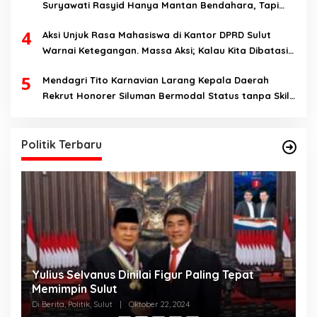
Suryawati Rasyid Hanya Mantan Bendahara, Tapi
Bukan Bendahara Periode 2026-2031
4
Aksi Unjuk Rasa Mahasiswa di Kantor DPRD Sulut
Warnai Ketegangan. Massa Aksi; Kalau Kita Dibatasi
Untuk Masuk, Hanya Ada Satu Kata, Lawan!!
5
Mendagri Tito Karnavian Larang Kepala Daerah
Rekrut Honorer Siluman Bermodal Status tanpa Skill.
Nitizen: Bagaimana Dengan Pusat Pak?
Politik Terbaru
Yulius Selvanus Dinilai Figur Paling Tepat
C
h
Memimpin Sulut
T
N
Di Berita, Politik, Sulut
|
Oktober 22, 2024
Di
K