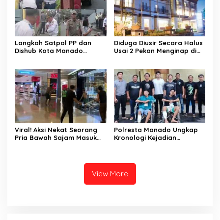
Langkah Satpol PP dan
Diduga Diusir Secara Halus
Dishub Kota Manado
Usai 2 Pekan Menginap di
Kempeskan Ban Kendaraan
Aston Hotel Manado. Begini
Saat Antri BBM di Kairagi
Tanggapan Pihak
Mapanget. Tuai Sorotan
Management Hotel;
Publik
Viral! Aksi Nekat Seorang
Polresta Manado Ungkap
Pria Bawah Sajam Masuk
Kronologi Kejadian
Pusat Perbelanjaan Mantos
Pembunuhan di Tikala Kota
Manado. Pengunjung
Manado
Ketakutan
View More