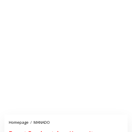
Homepage
/
MANADO
R
a