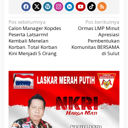
N
Pos sebelumnya
Pos berikutnya
a
v
Calon Manager Kopdes
Ormas LMP Minut
i
g
Peserta Latsarmil
Apresiasi
a
s
Kembali Menelan
Pembentukan
i
p
Korban. Total Korban
Komunitas BERSAMA
o
s
Kini Menjadi 5 Orang
di Sulut