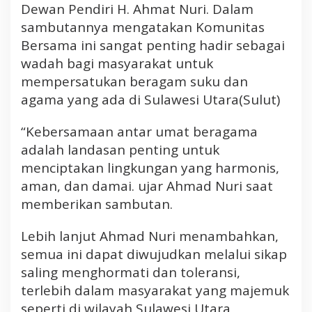
n
Dewan Pendiri H. Ahmat Nuri. Dalam
H
sambutannya mengatakan Komunitas
U
Bersama ini sangat penting hadir sebagai
T
wadah bagi masyarakat untuk
R
mempersatukan beragam suku dan
I
agama yang ada di Sulawesi Utara(Sulut)
k
e
-
“Kebersamaan antar umat beragama
8
adalah landasan penting untuk
1
menciptakan lingkungan yang harmonis,
d
aman, dan damai. ujar Ahmad Nuri saat
i
memberikan sambutan.
M
a
Lebih lanjut Ahmad Nuri menambahkan,
n
a
semua ini dapat diwujudkan melalui sikap
d
saling menghormati dan toleransi,
o
terlebih dalam masyarakat yang majemuk
seperti di wilayah Sulawesi Utara,