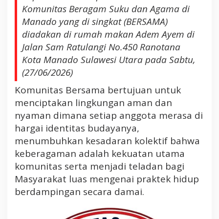
t
Komunitas Beragam Suku dan Agama di
a
Manado yang di singkat (BERSAMA)
s
diadakan di rumah makan Adem Ayem di
B
e
Jalan Sam Ratulangi No.450 Ranotana
r
Kota Manado Sulawesi Utara pada Sabtu,
s
(27/06/2026)
a
m
Komunitas Bersama bertujuan untuk
a
menciptakan lingkungan aman dan
d
nyaman dimana setiap anggota merasa di
a
hargai identitas budayanya,
n
menumbuhkan kesadaran kolektif bahwa
P
keberagaman adalah kekuatan utama
e
m
komunitas serta menjadi teladan bagi
i
Masyarakat luas mengenai praktek hidup
l
berdampingan secara damai.
i
h
a