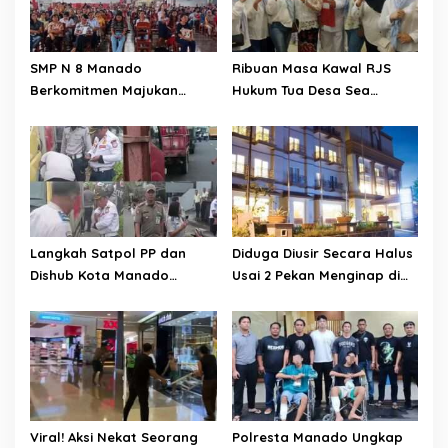
SMP N 8 Manado
Ribuan Masa Kawal RJS
Berkomitmen Majukan
Hukum Tua Desa Sea
Daya Saing Berbasis
Periode 2026-2034
Kompetensi Pendidikan
Langkah Satpol PP dan
Diduga Diusir Secara Halus
Dishub Kota Manado
Usai 2 Pekan Menginap di
Kempeskan Ban Kendaraan
Aston Hotel Manado. Begini
Saat Antri BBM di Kairagi
Tanggapan Pihak
Mapanget. Tuai Sorotan
Management Hotel;
Publik
Viral! Aksi Nekat Seorang
Polresta Manado Ungkap