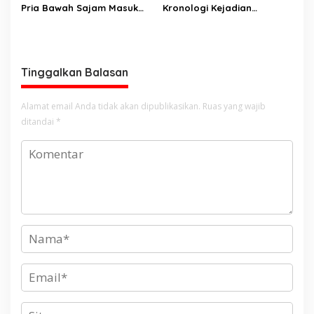
Pria Bawah Sajam Masuk
Kronologi Kejadian
Pusat Perbelanjaan Mantos
Pembunuhan di Tikala Kota
Manado. Pengunjung
Manado
Ketakutan
Tinggalkan Balasan
Alamat email Anda tidak akan dipublikasikan.
Ruas yang wajib
ditandai
*