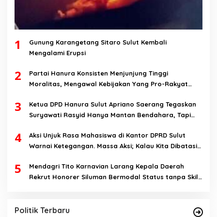
1
Gunung Karangetang Sitaro Sulut Kembali
Mengalami Erupsi
2
Partai Hanura Konsisten Menjunjung Tinggi
Moralitas, Mengawal Kebijakan Yang Pro-Rakyat
Serta Mewujudkan Keadilan Sosial
3
Ketua DPD Hanura Sulut Apriano Saerang Tegaskan
Suryawati Rasyid Hanya Mantan Bendahara, Tapi
Bukan Bendahara Periode 2026-2031
4
Aksi Unjuk Rasa Mahasiswa di Kantor DPRD Sulut
Warnai Ketegangan. Massa Aksi; Kalau Kita Dibatasi
Untuk Masuk, Hanya Ada Satu Kata, Lawan!!
5
Mendagri Tito Karnavian Larang Kepala Daerah
Rekrut Honorer Siluman Bermodal Status tanpa Skill.
Nitizen: Bagaimana Dengan Pusat Pak?
Politik Terbaru