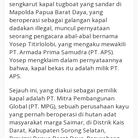
S
sengkarut kapal tugboat yang sandar di
o
Mapolda Papua Barat Daya, yang
r
beroperasi sebagai galangan kapal
o
dadakan illegal, muncul pernyataan
n
g
seorang pengacara abal-abal bernama
,
Yosep Titirlolobi, yang mengaku mewakili
T
PT. Armada Prima Samudra (PT. APS).
e
Yosep mengklaim dalam pernyataannya
t
bahwa, kapal bekas itu adalah milik PT.
i
APS.
b
a
M
Sejauh ini, yang diakui sebagai pemilik
u
kapal adalah PT. Mitra Pembangunan
n
Global (PT. MPG), sebuah perusahaan kayu
c
yang pernah beroperasi di hutan adat
u
masyarakat marga Saimar, di Distrik Kais
l
Darat, Kabupaten Sorong Selatan,
P
e