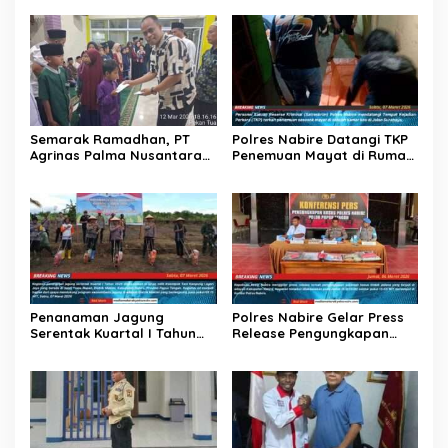
Semarak Ramadhan, PT
Polres Nabire Datangi TKP
Agrinas Palma Nusantara
Penemuan Mayat di Rumah
dan PT Citra Mutiara Bumi
Kos Jalan Surabaya
Riau Salurkan Santunan
Anak Yatim dan Lansia
Penanaman Jagung
Polres Nabire Gelar Press
Serentak Kuartal I Tahun
Release Pengungkapan
2026 Dalam Rangka
Kasus Pencurian Dengan
Mendukung Swasembada
Kekerasan
Jagung