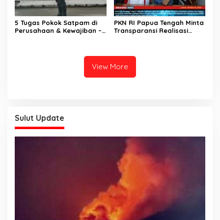
5 Tugas Pokok Satpam di
PKN RI Papua Tengah Minta
Perusahaan & Kewajiban –
Transparansi Realisasi
Kewajibannya
APBD 2026 di Delapan
Kabupaten
View More
Sulut Update