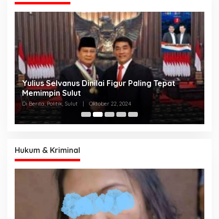
Yulius Selvanus Dinilai Figur Paling Tepat
C
h
Memimpin Sulut
T
N
Di Berita, Politik, Sulut
|
Oktober 22, 2024
Di
K
Hukum & Kriminal