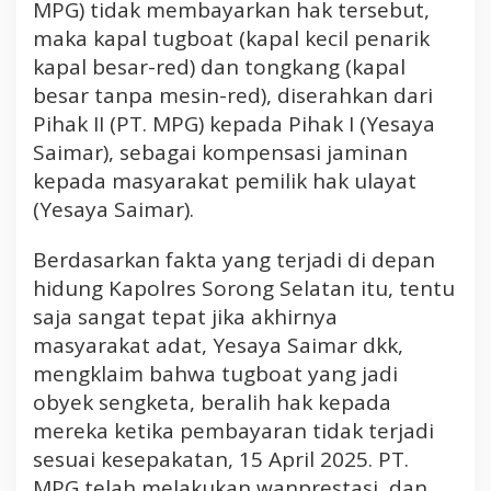
MPG) tidak membayarkan hak tersebut,
k
u
maka kapal tugboat (kapal kecil penarik
P
kapal besar-red) dan tongkang (kapal
e
besar tanpa mesin-red), diserahkan dari
m
Pihak II (PT. MPG) kepada Pihak I (Yesaya
i
Saimar), sebagai kompensasi jaminan
l
kepada masyarakat pemilik hak ulayat
i
k
(Yesaya Saimar).
K
a
Berdasarkan fakta yang terjadi di depan
p
hidung Kapolres Sorong Selatan itu, tentu
a
saja sangat tepat jika akhirnya
l
masyarakat adat, Yesaya Saimar dkk,
mengklaim bahwa tugboat yang jadi
obyek sengketa, beralih hak kepada
mereka ketika pembayaran tidak terjadi
sesuai kesepakatan, 15 April 2025. PT.
MPG telah melakukan wanprestasi, dan