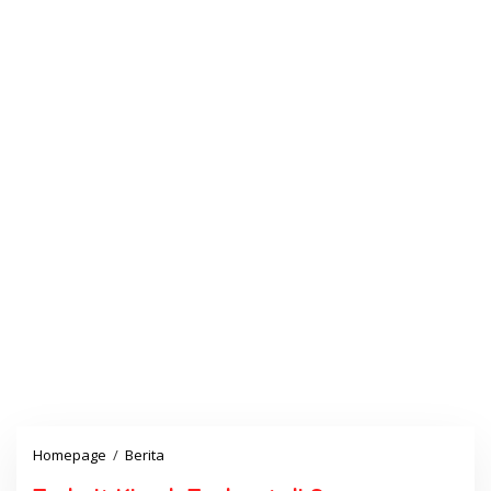
Homepage
/
Berita
T
e