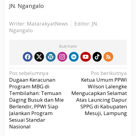
JN. Ngangalo
Writer: MatarakyatNews
Editor: JN.
Ngangalo
Ikuti Kami
N
Pos sebelumnya
Pos berikutnya
a
v
Dugaan Keracunan
Ketua Umum PPWI
i
g
Program MBG di
Wilson Lalengke
a
s
Tembilahan: Temuan
Mengucapkan Selamat
i
p
Daging Busuk dan Mie
Atas Launcing Dapur
o
s
Berlendir, PPWI Siap
SPPG di Kabupaten
Jalankan Program
Mesuji, Lampung
Sesuai Standar
Nasional