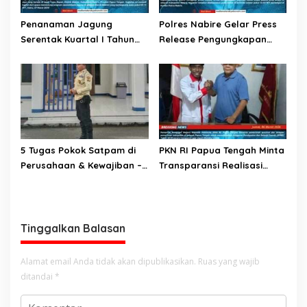
Penanaman Jagung
Polres Nabire Gelar Press
Serentak Kuartal I Tahun
Release Pengungkapan
2026 Dalam Rangka
Kasus Pencurian Dengan
Mendukung Swasembada
Kekerasan
Jagung
5 Tugas Pokok Satpam di
PKN RI Papua Tengah Minta
Perusahaan & Kewajiban –
Transparansi Realisasi
Kewajibannya
APBD 2026 di Delapan
Kabupaten
Tinggalkan Balasan
Alamat email Anda tidak akan dipublikasikan.
Ruas yang wajib
ditandai
*