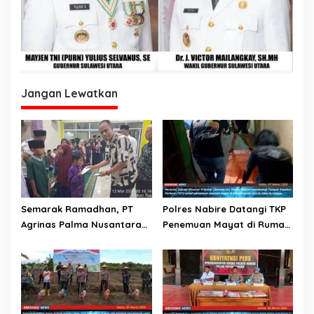
Jangan Lewatkan
Semarak Ramadhan, PT
Polres Nabire Datangi TKP
Agrinas Palma Nusantara
Penemuan Mayat di Rumah
dan PT Citra Mutiara Bumi
Kos Jalan Surabaya
Riau Salurkan Santunan
Anak Yatim dan Lansia