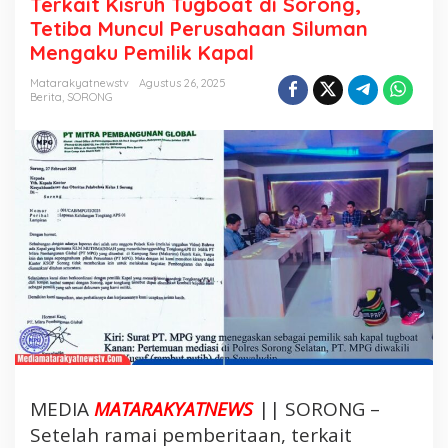
Terkait Kisruh Tugboat di Sorong,
r
Tetiba Muncul Perusahaan Siluman
k
Mengaku Pemilik Kapal
a
i
Matarakyatnewstv
Agustus 26, 2025
Berita
,
SORONG
t
K
i
s
r
u
h
T
u
g
b
o
a
t
MEDIA
MATARAKYATNEWS
|| SORONG –
d
i
Setelah ramai pemberitaan, terkait