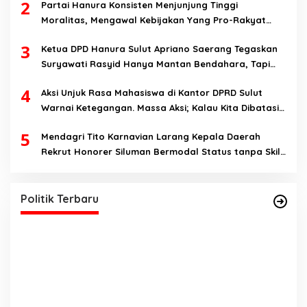
2
Partai Hanura Konsisten Menjunjung Tinggi
Moralitas, Mengawal Kebijakan Yang Pro-Rakyat
Serta Mewujudkan Keadilan Sosial
3
Ketua DPD Hanura Sulut Apriano Saerang Tegaskan
Suryawati Rasyid Hanya Mantan Bendahara, Tapi
Bukan Bendahara Periode 2026-2031
4
Aksi Unjuk Rasa Mahasiswa di Kantor DPRD Sulut
Warnai Ketegangan. Massa Aksi; Kalau Kita Dibatasi
Untuk Masuk, Hanya Ada Satu Kata, Lawan!!
5
Mendagri Tito Karnavian Larang Kepala Daerah
Rekrut Honorer Siluman Bermodal Status tanpa Skill.
Yulius Selvanus Dinilai Figur Paling Tepat
Nitizen: Bagaimana Dengan Pusat Pak?
Memimpin Sulut
Di Berita, Politik, Sulut
|
Oktober 22, 2024
Politik Terbaru