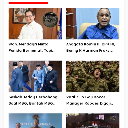
Wah. Mendagri Minta
Anggota Komisi III DPR RI,
Pemda Berhemat, Tapi
Benny K Harman Fraksi
Kemendagri Malah Bangun
Demokrat Tak Setuju MUI
Ruang Fitnes Dengan Nilai
Usul Hukuman Mati bagi
Anggaran Rp.4 Miliar
Koruptor
Seskab Teddy Berbohong
Viral. Slip Gaji Bocor!
Soal MBG, Bantah MBG
Manager Kopdes Digaji
Tidak Mengganggu Jatah
Rp.16 Juta Perbulan
Anggaran Pendidikan
Ditanggung APBN