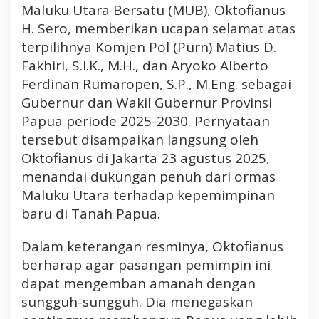
a
Maluku Utara Bersatu (MUB), Oktofianus
r
H. Sero, memberikan ucapan selamat atas
a
terpilihnya Komjen Pol (Purn) Matius D.
B
Fakhiri, S.I.K., M.H., dan Aryoko Alberto
e
r
Ferdinan Rumaropen, S.P., M.Eng. sebagai
s
Gubernur dan Wakil Gubernur Provinsi
a
Papua periode 2025-2030. Pernyataan
t
tersebut disampaikan langsung oleh
u
Oktofianus di Jakarta 23 agustus 2025,
S
menandai dukungan penuh dari ormas
a
m
Maluku Utara terhadap kepemimpinan
p
baru di Tanah Papua.
a
i
Dalam keterangan resminya, Oktofianus
k
berharap agar pasangan pemimpin ini
a
dapat mengemban amanah dengan
n
sungguh-sungguh. Dia menegaskan
U
c