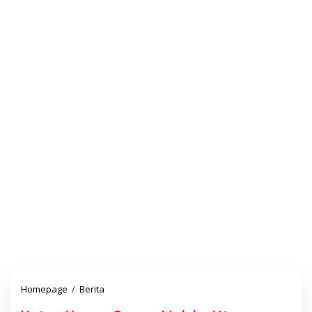
Homepage
/
Berita
K
e