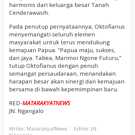
l
harmonis dari keluarga besar Tanah
i
Cenderawasih.
h
n
Pada penutup pernyataannya, Oktofianus
y
menyemangati seluruh elemen
a
masyarakat untuk terus mendukung
G
kemajuan Papua. “Papua maju, sukses,
u
b
dan jaya. Tabea, Marimoi Ngone Futuru,”
e
tutup Oktofianus dengan penuh
r
semangat persaudaraan, menandakan
n
harapan besar akan sinergi dan kemajuan
u
bersama di bawah kepemimpinan baru.
r
d
RED-
MATARAKYATNEWS
a
n
JN. Ngangalo
W
a
Writer: MatarakyatNews
Editor: JN.
k