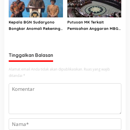
Kepala BGN Sudaryono
Putusan MK Terkait
Bongkar Anomali Rekening
Pemisahan Anggaran MBG
414 SPPG, Rp 311 M
Dari Pos Pendidikan Dinilai
Dikembalikan ke Negara
Bernuansa Kompromi
Teknis Politis, Berikan
Tenggat Waktu Sampai
Tinggalkan Balasan
2028
Alamat email Anda tidak akan dipublikasikan.
Ruas yang wajib
ditandai
*