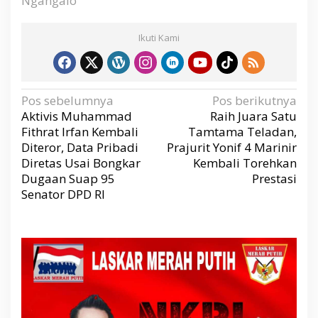
Ngangalo
i
l
G
Ikuti Kami
u
b
e
r
N
Pos sebelumnya
Pos berikutnya
a
n
v
Aktivis Muhammad
Raih Juara Satu
i
u
g
Fithrat Irfan Kembali
Tamtama Teladan,
a
r
s
Diteror, Data Pribadi
Prajurit Yonif 4 Marinir
i
P
p
Diretas Usai Bongkar
Kembali Torehkan
o
a
s
Dugaan Suap 95
Prestasi
p
Senator DPD RI
u
a