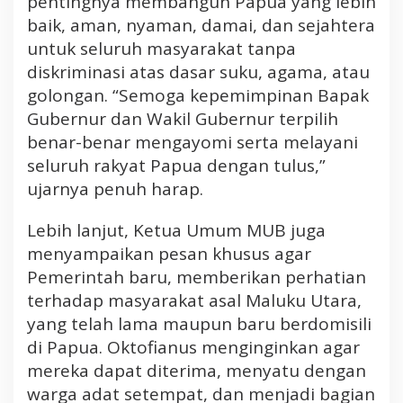
pentingnya membangun Papua yang lebih
a
baik, aman, nyaman, damai, dan sejahtera
p
untuk seluruh masyarakat tanpa
a
diskriminasi atas dasar suku, agama, atau
n
golongan. “Semoga kepemimpinan Bapak
S
e
Gubernur dan Wakil Gubernur terpilih
l
benar-benar mengayomi serta melayani
a
seluruh rakyat Papua dengan tulus,”
m
ujarnya penuh harap.
a
t
Lebih lanjut, Ketua Umum MUB juga
A
menyampaikan pesan khusus agar
t
a
Pemerintah baru, memberikan perhatian
s
terhadap masyarakat asal Maluku Utara,
T
yang telah lama maupun baru berdomisili
e
di Papua. Oktofianus menginginkan agar
r
mereka dapat diterima, menyatu dengan
p
warga adat setempat, dan menjadi bagian
i