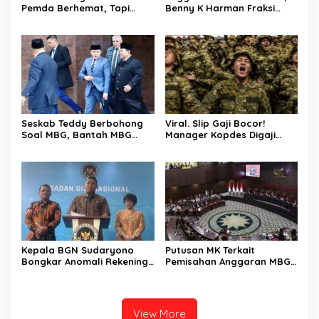
Pemda Berhemat, Tapi
Benny K Harman Fraksi
Kemendagri Malah Bangun
Demokrat Tak Setuju MUI
Ruang Fitnes Dengan Nilai
Usul Hukuman Mati bagi
Anggaran Rp.4 Miliar
Koruptor
Seskab Teddy Berbohong
Viral. Slip Gaji Bocor!
Soal MBG, Bantah MBG
Manager Kopdes Digaji
Tidak Mengganggu Jatah
Rp.16 Juta Perbulan
Anggaran Pendidikan
Ditanggung APBN
Kepala BGN Sudaryono
Putusan MK Terkait
Bongkar Anomali Rekening
Pemisahan Anggaran MBG
414 SPPG, Rp 311 M
Dari Pos Pendidikan Dinilai
Dikembalikan ke Negara
Bernuansa Kompromi
Teknis Politis, Berikan
Tenggat Waktu Sampai
View More
2028